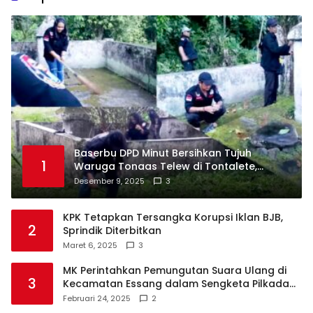
Baserbu DPD Minut Bersihkan Tujuh
1
Waruga Tonaas Telew di Tontalete,
Agenda Rutin Pelestarian Jejak Leluhur
Desember 9, 2025
3
Minahasa
KPK Tetapkan Tersangka Korupsi Iklan BJB,
2
Sprindik Diterbitkan
Maret 6, 2025
3
MK Perintahkan Pemungutan Suara Ulang di
3
Kecamatan Essang dalam Sengketa Pilkada
Talaud
Februari 24, 2025
2