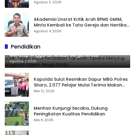
Kering pada Agustus–September
Agustus 5, 2026
Akademisi Unsrat Kritik Arah BPMS GMIM,
Minta Kembali ke Tata Gereja dan Hentikan
Polarisasi
Agustus 4, 2026
Pendidikan
MK Tegas! Dana Pendidikan Tak Boleh Dipakai
Menutup Anggaran Makan Bergizi Gratis
Agustus 1, 2026
Kapolda Sulut Resmikan Dapur MBG Polres
Sitaro, 2.077 Pelajar Mulai Terima Makan
Gratis
Mei 12, 2026
Menhan Kunjungi Secaba, Dukung
Peningkatan Kualitas Pendidikan
Mei 8, 2026