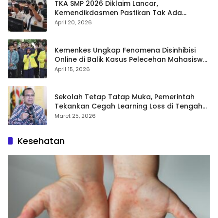
TKA SMP 2026 Diklaim Lancar,
Kemendikdasmen Pastikan Tak Ada
Kebocoran Soal
April 20, 2026
Kemenkes Ungkap Fenomena Disinhibisi
Online di Balik Kasus Pelecehan Mahasiswa
FH UI
April 15, 2026
Sekolah Tetap Tatap Muka, Pemerintah
Tekankan Cegah Learning Loss di Tengah
Krisis Global
Maret 25, 2026
Kesehatan