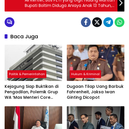
Ali Kenter, Bos PETI yang Gigit Hidung Mantan
Bupati Boltim Diduga Aniaya Anak 13 Tahun,
Korban Diikat dan Dibuang ke Telaga
Baca Juga
Politik & Pemerintahan
Hukum & Kriminal
Kejagung Siap Buktikan di
Dugaan Tilap Uang Barbuk
Pengadilan, Polemik Grup
Fahrenheit, Jaksa Iwan
WA ‘Mas Menteri Core
Ginting Dicopot
Team’ Kian Panas