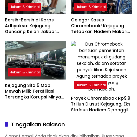
Hukum & Kriminal
Hukum & Kriminal
Bersih-Bersih di Korps
Gelegar Kasus
Adhyaksa: Kejagung
Chromebook! Kejagung
Guncang Kejari Jakbar
Tetapkan Nadiem Makarim
Usai Temuan Internal
Sebagai Tersangka Baru
Hukum & Kriminal
Kejagung Sita 5 Mobil
Hukum & Kriminal
Mewah Milik Terafiliasi
Tersangka Korupsi Minyak
Proyek Chromebook Rp9,9
Riza Chalid
Triliun Diusut Kejagung, Eks
Stafsus Nadiem Dipanggil
Tinggalkan Balasan
Alamat email Anda tidak akan dipublikasikan.
Ruas yang