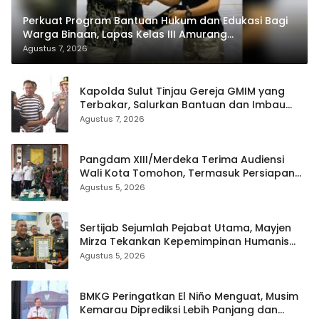
Perkuat Program Bantuan Hukum dan Edukasi Bagi
Warga Binaan, Lapas Kelas III Amurang
Tandatangani MoU Dengan LBH KASALANG CENTER
Agustus 7, 2026
Kapolda Sulut Tinjau Gereja GMIM yang
Terbakar, Salurkan Bantuan dan Imbau
Waspada Musim Kemarau
Agustus 7, 2026
Pangdam XIII/Merdeka Terima Audiensi
Wali Kota Tomohon, Termasuk Persiapan
TIFF
Agustus 5, 2026
Sertijab Sejumlah Pejabat Utama, Mayjen
Mirza Tekankan Kepemimpinan Humanis
dan Profesional
Agustus 5, 2026
BMKG Peringatkan El Niño Menguat, Musim
Kemarau Diprediksi Lebih Panjang dan