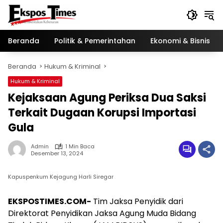
Langsung
ke
konten
Beranda
Politik & Pemerintahan
Ekonomi & Bisnis
Beranda
Hukum & Kriminal
Hukum & Kriminal
Kejaksaan Agung Periksa Dua Saksi
Terkait Dugaan Korupsi Importasi
Gula
Admin
1 Min Baca
Desember 13, 2024
Kapuspenkum Kejagung Harli Siregar
EKSPOSTIMES.COM-
Tim Jaksa Penyidik dari
Direktorat Penyidikan Jaksa Agung Muda Bidang