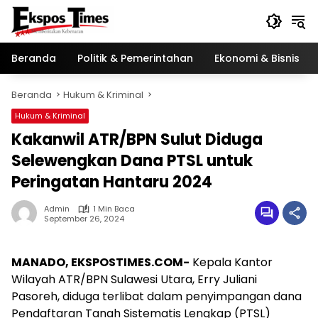
Langsung
ke
konten
Beranda
Politik & Pemerintahan
Ekonomi & Bisnis
Beranda
Hukum & Kriminal
Hukum & Kriminal
Kakanwil ATR/BPN Sulut Diduga
Selewengkan Dana PTSL untuk
Peringatan Hantaru 2024
Admin
1 Min Baca
September 26, 2024
MANADO, EKSPOSTIMES.COM-
Kepala Kantor
Wilayah ATR/BPN Sulawesi Utara, Erry Juliani
Pasoreh, diduga terlibat dalam penyimpangan dana
Pendaftaran Tanah Sistematis Lengkap (PTSL)