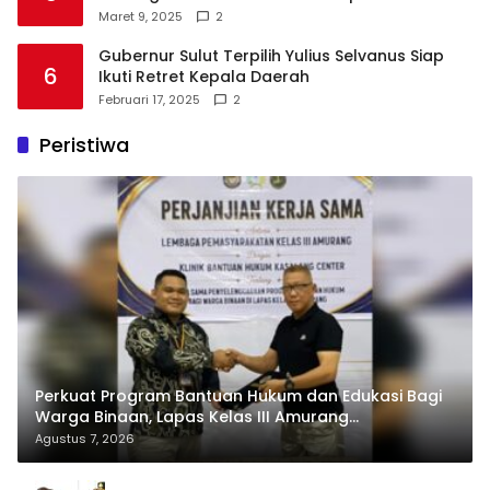
Maret 9, 2025
2
Gubernur Sulut Terpilih Yulius Selvanus Siap
6
Ikuti Retret Kepala Daerah
Februari 17, 2025
2
Peristiwa
Perkuat Program Bantuan Hukum dan Edukasi Bagi
Warga Binaan, Lapas Kelas III Amurang
Tandatangani MoU Dengan LBH KASALANG CENTER
Agustus 7, 2026