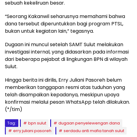
sebuah kekeliruan besar.
“Seorang Kakanwil seharusnya memahami bahwa
dana tersebut diperuntukkan bagi program PTSL,
bukan untuk kegiatan lain,” tegasnya.
Dugaan ini muncul setelah SAMT Sulut melakukan
investigasi internal, yang didasarkan pada informasi
dari beberapa pejabat di lingkungan BPN di wilayah
Sulut.
Hingga berita ini dirilis, Erry Juliani Pasoreh belum
memberikan tanggapan resmi atas tuduhan yang
telah disampaikan kepadanya, meskipun upaya
konfirmasi melalui pesan WhatsApp telah dilakukan.
(*/tim)
Tag:
bpn sulut
dugaan penyelewengan dana
erry juliani pasoreh
serdadu anti mafia tanah sulut