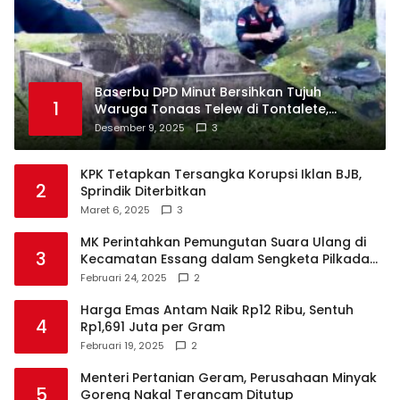
Baserbu DPD Minut Bersihkan Tujuh
1
Waruga Tonaas Telew di Tontalete,
Agenda Rutin Pelestarian Jejak Leluhur
Desember 9, 2025
3
Minahasa
KPK Tetapkan Tersangka Korupsi Iklan BJB,
2
Sprindik Diterbitkan
Maret 6, 2025
3
MK Perintahkan Pemungutan Suara Ulang di
3
Kecamatan Essang dalam Sengketa Pilkada
Talaud
Februari 24, 2025
2
Harga Emas Antam Naik Rp12 Ribu, Sentuh
4
Rp1,691 Juta per Gram
Februari 19, 2025
2
Menteri Pertanian Geram, Perusahaan Minyak
5
Goreng Nakal Terancam Ditutup