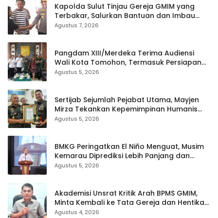
Kapolda Sulut Tinjau Gereja GMIM yang
Terbakar, Salurkan Bantuan dan Imbau
Waspada Musim Kemarau
Agustus 7, 2026
Pangdam XIII/Merdeka Terima Audiensi
Wali Kota Tomohon, Termasuk Persiapan
TIFF
Agustus 5, 2026
Sertijab Sejumlah Pejabat Utama, Mayjen
Mirza Tekankan Kepemimpinan Humanis
dan Profesional
Agustus 5, 2026
BMKG Peringatkan El Niño Menguat, Musim
Kemarau Diprediksi Lebih Panjang dan
Kering pada Agustus–September
Agustus 5, 2026
Akademisi Unsrat Kritik Arah BPMS GMIM,
Minta Kembali ke Tata Gereja dan Hentikan
Polarisasi
Agustus 4, 2026