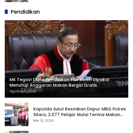
Pendidikan
MK Tegas! Dana Pendidikan Tak Boleh Dipakai
Menutup Anggaran Makan Bergizi Gratis
Agustus 1, 2026
Kapolda Sulut Resmikan Dapur MBG Polres
Sitaro, 2.077 Pelajar Mulai Terima Makan
Gratis
Mei 12, 2026