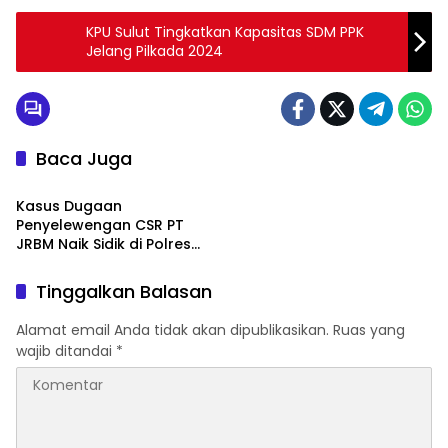
KPU Sulut Tingkatkan Kapasitas SDM PPK
Jelang Pilkada 2024
Baca Juga
Hukum & Kriminal
Kasus Dugaan
Penyelewengan CSR PT
JRBM Naik Sidik di Polres
Kotamobagu
Tinggalkan Balasan
Alamat email Anda tidak akan dipublikasikan.
Ruas yang
wajib ditandai
*