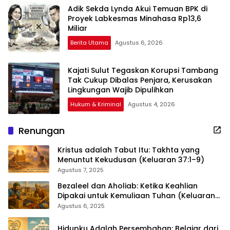
Adik Sekda Lynda Akui Temuan BPK di
Proyek Labkesmas Minahasa Rp13,6
Miliar
Berita Utama
Agustus 6, 2026
Kajati Sulut Tegaskan Korupsi Tambang
Tak Cukup Dibalas Penjara, Kerusakan
Lingkungan Wajib Dipulihkan
Hukum & Kriminal
Agustus 4, 2026
Renungan
Kristus adalah Tabut Itu: Takhta yang
Menuntut Kekudusan (Keluaran 37:1–9)
Agustus 7, 2025
Bezaleel dan Aholiab: Ketika Keahlian
Dipakai untuk Kemuliaan Tuhan (Keluaran
36:1–7)
Agustus 6, 2025
Hidupku Adalah Persembahan: Belajar dari