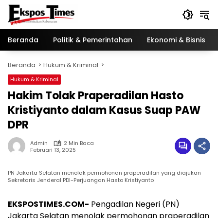
Langsung
ke
konten
Beranda
Politik & Pemerintahan
Ekonomi & Bisnis
Beranda
Hukum & Kriminal
Hukum & Kriminal
Hakim Tolak Praperadilan Hasto
Kristiyanto dalam Kasus Suap PAW
DPR
Admin
2 Min Baca
Februari 13, 2025
PN Jakarta Selatan menolak permohonan praperadilan yang diajukan
Sekretaris Jenderal PDI-Perjuangan Hasto Kristiyanto
EKSPOSTIMES.COM-
Pengadilan Negeri (PN)
Jakarta Selatan menolak permohonan praperadilan