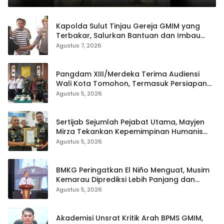
Kapolda Sulut Tinjau Gereja GMIM yang
Terbakar, Salurkan Bantuan dan Imbau
Waspada Musim Kemarau
Agustus 7, 2026
Pangdam XIII/Merdeka Terima Audiensi
Wali Kota Tomohon, Termasuk Persiapan
TIFF
Agustus 5, 2026
Sertijab Sejumlah Pejabat Utama, Mayjen
Mirza Tekankan Kepemimpinan Humanis
dan Profesional
Agustus 5, 2026
BMKG Peringatkan El Niño Menguat, Musim
Kemarau Diprediksi Lebih Panjang dan
Kering pada Agustus–September
Agustus 5, 2026
Akademisi Unsrat Kritik Arah BPMS GMIM,