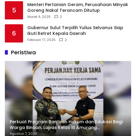
Menteri Pertanian Geram, Perusahaan Minyak
5
Goreng Nakal Terancam Ditutup
Maret 9, 2025
2
Gubernur Sulut Terpilih Yulius Selvanus Siap
6
Ikuti Retret Kepala Daerah
Februari 17, 2025
2
Peristiwa
Perkuat Program Bantuan Hukum dan Edukasi Bagi
Warga Binaan, Lapas Kelas III Amurang
Tandatangani MoU Dengan LBH KASALANG CENTER
Agustus 7, 2026