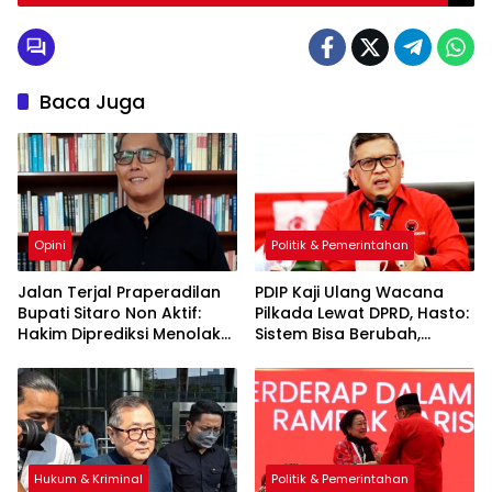
sebagai Advokat
Baca Juga
Opini
Politik & Pemerintahan
Jalan Terjal Praperadilan
PDIP Kaji Ulang Wacana
Bupati Sitaro Non Aktif:
Pilkada Lewat DPRD, Hasto:
Hakim Diprediksi Menolak
Sistem Bisa Berubah,
Permohonan
Demokrasi Tidak Boleh
Mundur
Hukum & Kriminal
Politik & Pemerintahan