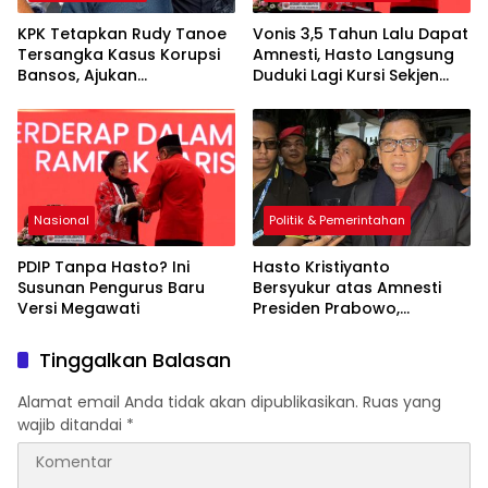
KPK Tetapkan Rudy Tanoe
Vonis 3,5 Tahun Lalu Dapat
Tersangka Kasus Korupsi
Amnesti, Hasto Langsung
Bansos, Ajukan
Duduki Lagi Kursi Sekjen
Praperadilan untuk Lawan
PDIP
Status Hukum
Nasional
Politik & Pemerintahan
PDIP Tanpa Hasto? Ini
Hasto Kristiyanto
Susunan Pengurus Baru
Bersyukur atas Amnesti
Versi Megawati
Presiden Prabowo,
Ucapkan Terima Kasih ke
DPR dan Megawati
Tinggalkan Balasan
Alamat email Anda tidak akan dipublikasikan.
Ruas yang
wajib ditandai
*