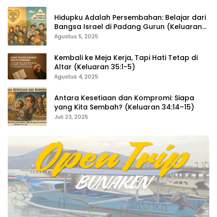
Hidupku Adalah Persembahan: Belajar dari
Bangsa Israel di Padang Gurun (Keluaran
35:4–29)
Agustus 5, 2025
Kembali ke Meja Kerja, Tapi Hati Tetap di
Altar (Keluaran 35:1-5)
Agustus 4, 2025
Antara Kesetiaan dan Kompromi: Siapa
yang Kita Sembah? (Keluaran 34:14–15)
Juli 23, 2025