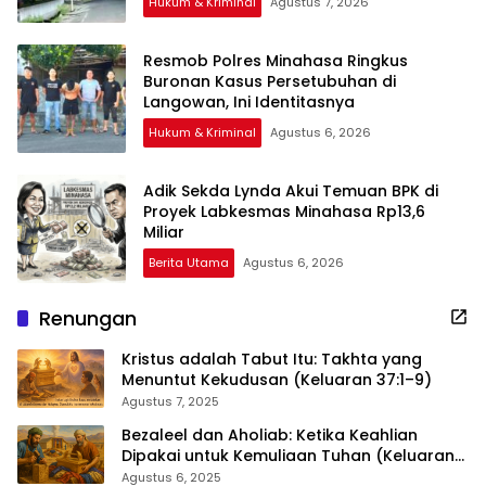
Hukum & Kriminal
Agustus 7, 2026
Resmob Polres Minahasa Ringkus
Buronan Kasus Persetubuhan di
Langowan, Ini Identitasnya
Hukum & Kriminal
Agustus 6, 2026
Adik Sekda Lynda Akui Temuan BPK di
Proyek Labkesmas Minahasa Rp13,6
Miliar
Berita Utama
Agustus 6, 2026
Renungan
Kristus adalah Tabut Itu: Takhta yang
Menuntut Kekudusan (Keluaran 37:1–9)
Agustus 7, 2025
Bezaleel dan Aholiab: Ketika Keahlian
Dipakai untuk Kemuliaan Tuhan (Keluaran
36:1–7)
Agustus 6, 2025