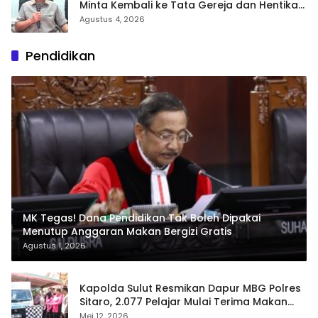
Minta Kembali ke Tata Gereja dan Hentikan
Polarisasi
Agustus 4, 2026
Pendidikan
MK Tegas! Dana Pendidikan Tak Boleh Dipakai
Menutup Anggaran Makan Bergizi Gratis
Agustus 1, 2026
Kapolda Sulut Resmikan Dapur MBG Polres
Sitaro, 2.077 Pelajar Mulai Terima Makan
Gratis
Mei 12, 2026