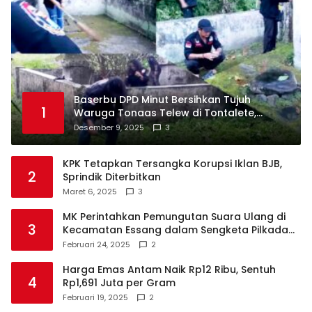
Baserbu DPD Minut Bersihkan Tujuh
1
Waruga Tonaas Telew di Tontalete,
Agenda Rutin Pelestarian Jejak Leluhur
Desember 9, 2025
3
Minahasa
KPK Tetapkan Tersangka Korupsi Iklan BJB,
2
Sprindik Diterbitkan
Maret 6, 2025
3
MK Perintahkan Pemungutan Suara Ulang di
3
Kecamatan Essang dalam Sengketa Pilkada
Talaud
Februari 24, 2025
2
Harga Emas Antam Naik Rp12 Ribu, Sentuh
4
Rp1,691 Juta per Gram
Februari 19, 2025
2