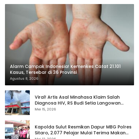
Alarm Campak Indonesia! Kemenkes Catat 21.101
Kasus, Tersebar di 36 Provinsi
Agustus 8, 2026
Viral! Artis Asal Minahasa Klaim Salah
Diagnosa HIV, RS Budi Setia Langowan
Disorot Publik
Mei 15, 2026
Kapolda Sulut Resmikan Dapur MBG Polres
Sitaro, 2.077 Pelajar Mulai Terima Makan
Gratis
Mei 12, 2026