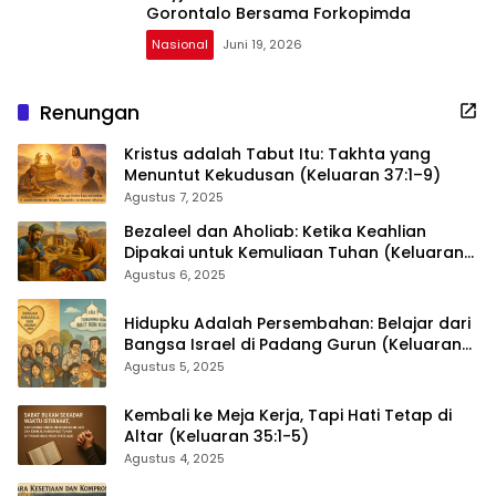
Gorontalo Bersama Forkopimda
Nasional
Juni 19, 2026
Renungan
Kristus adalah Tabut Itu: Takhta yang
Menuntut Kekudusan (Keluaran 37:1–9)
Agustus 7, 2025
Bezaleel dan Aholiab: Ketika Keahlian
Dipakai untuk Kemuliaan Tuhan (Keluaran
36:1–7)
Agustus 6, 2025
Hidupku Adalah Persembahan: Belajar dari
Bangsa Israel di Padang Gurun (Keluaran
35:4–29)
Agustus 5, 2025
Kembali ke Meja Kerja, Tapi Hati Tetap di
Altar (Keluaran 35:1-5)
Agustus 4, 2025