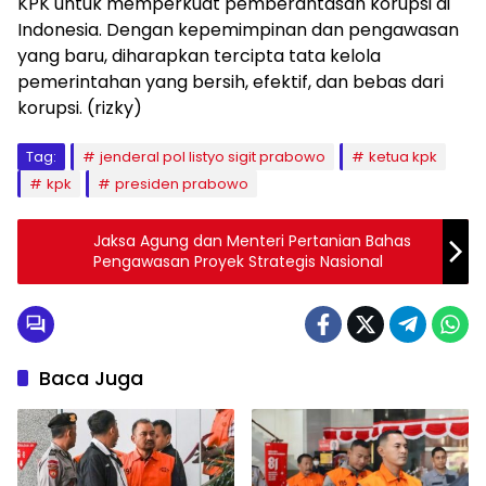
KPK untuk memperkuat pemberantasan korupsi di
Indonesia. Dengan kepemimpinan dan pengawasan
yang baru, diharapkan tercipta tata kelola
pemerintahan yang bersih, efektif, dan bebas dari
korupsi. (rizky)
Tag:
jenderal pol listyo sigit prabowo
ketua kpk
kpk
presiden prabowo
Jaksa Agung dan Menteri Pertanian Bahas
Pengawasan Proyek Strategis Nasional
Baca Juga