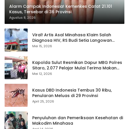
Alarm Campak Indonesia! Kemenkes Catat 21.101
Kasus, Tersebar di 36 Provinsi
Agustus 8, 2026
Viral! Artis Asal Minahasa Klaim Salah
Diagnosa HIV, RS Budi Setia Langowan
Disorot Publik
Mei 15, 2026
Kapolda Sulut Resmikan Dapur MBG Polres
Sitaro, 2.077 Pelajar Mulai Terima Makan
Gratis
Mei 12, 2026
Kasus DBD Indonesia Tembus 30 Ribu,
Penularan Meluas di 29 Provinsi
April 25, 2026
Penyuluhan dan Pemeriksaan Kesehatan di
Makodim Minahasa
April 14, 2026