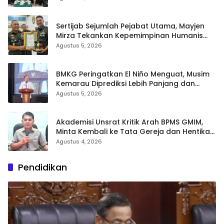
Sertijab Sejumlah Pejabat Utama, Mayjen
Mirza Tekankan Kepemimpinan Humanis
dan Profesional
Agustus 5, 2026
BMKG Peringatkan El Niño Menguat, Musim
Kemarau Diprediksi Lebih Panjang dan
Kering pada Agustus–September
Agustus 5, 2026
Akademisi Unsrat Kritik Arah BPMS GMIM,
Minta Kembali ke Tata Gereja dan Hentikan
Polarisasi
Agustus 4, 2026
Pendidikan