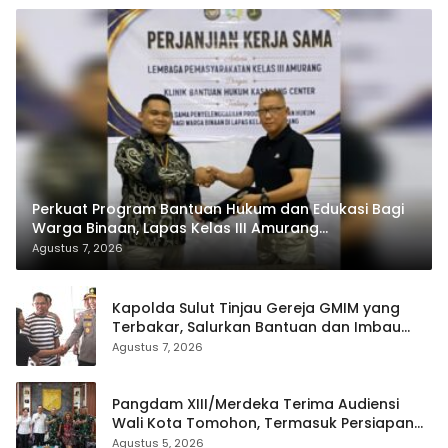
Perkuat Program Bantuan Hukum dan Edukasi Bagi
Warga Binaan, Lapas Kelas III Amurang
Tandatangani MoU Dengan LBH KASALANG CENTER
Agustus 7, 2026
Kapolda Sulut Tinjau Gereja GMIM yang
Terbakar, Salurkan Bantuan dan Imbau
Waspada Musim Kemarau
Agustus 7, 2026
Pangdam XIII/Merdeka Terima Audiensi
Wali Kota Tomohon, Termasuk Persiapan
TIFF
Agustus 5, 2026