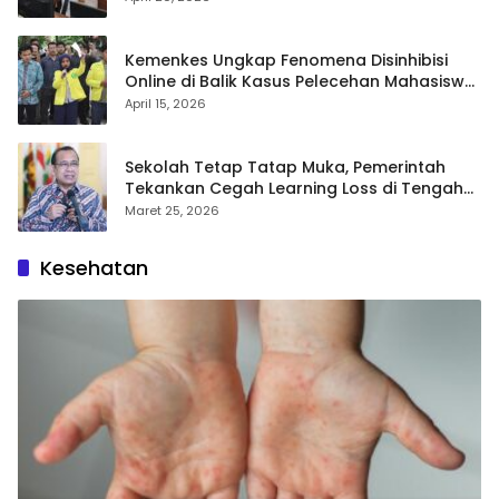
Kemenkes Ungkap Fenomena Disinhibisi
Online di Balik Kasus Pelecehan Mahasiswa
FH UI
April 15, 2026
Sekolah Tetap Tatap Muka, Pemerintah
Tekankan Cegah Learning Loss di Tengah
Krisis Global
Maret 25, 2026
Kesehatan