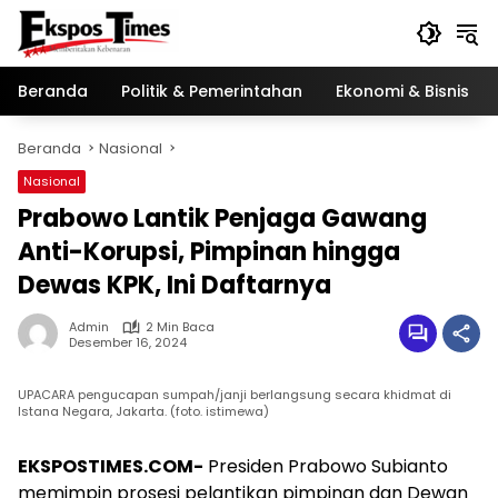
Langsung
ke
konten
Beranda
Politik & Pemerintahan
Ekonomi & Bisnis
Beranda
Nasional
Nasional
Prabowo Lantik Penjaga Gawang
Anti-Korupsi, Pimpinan hingga
Dewas KPK, Ini Daftarnya
Admin
2 Min Baca
Desember 16, 2024
UPACARA pengucapan sumpah/janji berlangsung secara khidmat di
Istana Negara, Jakarta. (foto. istimewa)
EKSPOSTIMES.COM-
Presiden Prabowo Subianto
memimpin prosesi pelantikan pimpinan dan Dewan