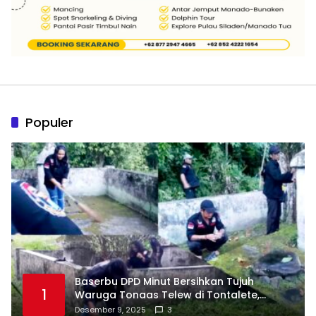
Populer
Baserbu DPD Minut Bersihkan Tujuh
1
Waruga Tonaas Telew di Tontalete,
Agenda Rutin Pelestarian Jejak Leluhur
Desember 9, 2025
3