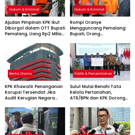
Hukum & Kriminal
Hukum & Kriminal
Ajudan Pimpinan KPK Ikut
Rompi Oranye
Diborgol dalam OTT Bupati
Mengguncang Pemalang:
Pemalang, Uang Rp2 Miliar
Bupati, Orang
Jadi Barang Bukti
Kepercayaan, hingga Staf
Administrasi KPK Ditahan,
OTT Sita Uang Lebih Rp2
Miliar
Berita Utama
Politik & Pemerintahan
KPK Khawatir Penanganan
Sulut Mulai Benahi Tata
Korupsi Tersendat Jika
Kelola Pertanahan,
Audit Kerugian Negara
ATR/BPN dan KPK Dorong
Dimonopoli BPK
Transparansi Aset Daerah