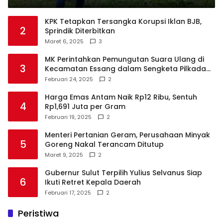
Minahasa
KPK Tetapkan Tersangka Korupsi Iklan BJB,
2
Sprindik Diterbitkan
Maret 6, 2025
3
MK Perintahkan Pemungutan Suara Ulang di
3
Kecamatan Essang dalam Sengketa Pilkada
Talaud
Februari 24, 2025
2
Harga Emas Antam Naik Rp12 Ribu, Sentuh
4
Rp1,691 Juta per Gram
Februari 19, 2025
2
Menteri Pertanian Geram, Perusahaan Minyak
5
Goreng Nakal Terancam Ditutup
Maret 9, 2025
2
Gubernur Sulut Terpilih Yulius Selvanus Siap
6
Ikuti Retret Kepala Daerah
Februari 17, 2025
2
Peristiwa