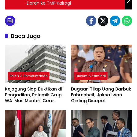
Ziarah ke TMP Kairagi
Baca Juga
Politik & Pemerintahan
Hukum & Kriminal
Kejagung Siap Buktikan di
Dugaan Tilap Uang Barbuk
Pengadilan, Polemik Grup
Fahrenheit, Jaksa Iwan
WA ‘Mas Menteri Core
Ginting Dicopot
Team’ Kian Panas