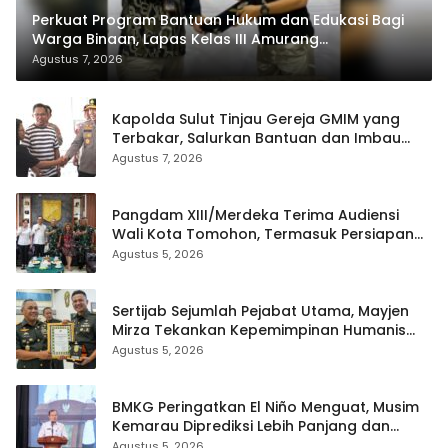
Perkuat Program Bantuan Hukum dan Edukasi Bagi
Warga Binaan, Lapas Kelas III Amurang
Tandatangani MoU Dengan LBH KASALANG CENTER
Agustus 7, 2026
Kapolda Sulut Tinjau Gereja GMIM yang
Terbakar, Salurkan Bantuan dan Imbau
Waspada Musim Kemarau
Agustus 7, 2026
Pangdam XIII/Merdeka Terima Audiensi
Wali Kota Tomohon, Termasuk Persiapan
TIFF
Agustus 5, 2026
Sertijab Sejumlah Pejabat Utama, Mayjen
Mirza Tekankan Kepemimpinan Humanis
dan Profesional
Agustus 5, 2026
BMKG Peringatkan El Niño Menguat, Musim
Kemarau Diprediksi Lebih Panjang dan
Kering pada Agustus–September
Agustus 5, 2026