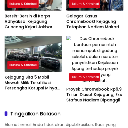
Hukum & Kriminal
Hukum & Kriminal
Bersih-Bersih di Korps
Gelegar Kasus
Adhyaksa: Kejagung
Chromebook! Kejagung
Guncang Kejari Jakbar
Tetapkan Nadiem Makarim
Usai Temuan Internal
Sebagai Tersangka Baru
Hukum & Kriminal
Kejagung Sita 5 Mobil
Hukum & Kriminal
Mewah Milik Terafiliasi
Tersangka Korupsi Minyak
Proyek Chromebook Rp9,9
Riza Chalid
Triliun Diusut Kejagung, Eks
Stafsus Nadiem Dipanggil
Tinggalkan Balasan
Alamat email Anda tidak akan dipublikasikan.
Ruas yang