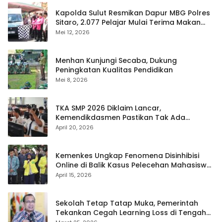
Kapolda Sulut Resmikan Dapur MBG Polres
Sitaro, 2.077 Pelajar Mulai Terima Makan
Gratis
Mei 12, 2026
Menhan Kunjungi Secaba, Dukung
Peningkatan Kualitas Pendidikan
Mei 8, 2026
TKA SMP 2026 Diklaim Lancar,
Kemendikdasmen Pastikan Tak Ada
Kebocoran Soal
April 20, 2026
Kemenkes Ungkap Fenomena Disinhibisi
Online di Balik Kasus Pelecehan Mahasiswa
FH UI
April 15, 2026
Sekolah Tetap Tatap Muka, Pemerintah
Tekankan Cegah Learning Loss di Tengah
Krisis Global