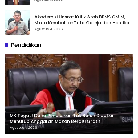
Akademisi Unsrat Kritik Arah BPMS GMIM,
Minta Kembali ke Tata Gereja dan Hentikan
Polarisasi
Agustus 4, 2026
Pendidikan
MK Tegas! Dana Pendidikan Tak Boleh Dipakai
Menutup Anggaran Makan Bergizi Gratis
Agustus 1, 2026