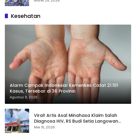
Maret 25, 2026
Kesehatan
Alarm Campak Indonesia! Kemenkes Catat 21.101
Kasus, Tersebar di 36 Provinsi
Agustus 8, 2026
Viral! Artis Asal Minahasa Klaim Salah
Diagnosa HIV, RS Budi Setia Langowan
Disorot Publik
Mei 15, 2026