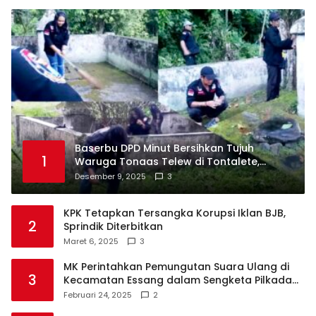
Baserbu DPD Minut Bersihkan Tujuh
1
Waruga Tonaas Telew di Tontalete,
Agenda Rutin Pelestarian Jejak Leluhur
Desember 9, 2025
3
Minahasa
KPK Tetapkan Tersangka Korupsi Iklan BJB,
2
Sprindik Diterbitkan
Maret 6, 2025
3
MK Perintahkan Pemungutan Suara Ulang di
3
Kecamatan Essang dalam Sengketa Pilkada
Talaud
Februari 24, 2025
2