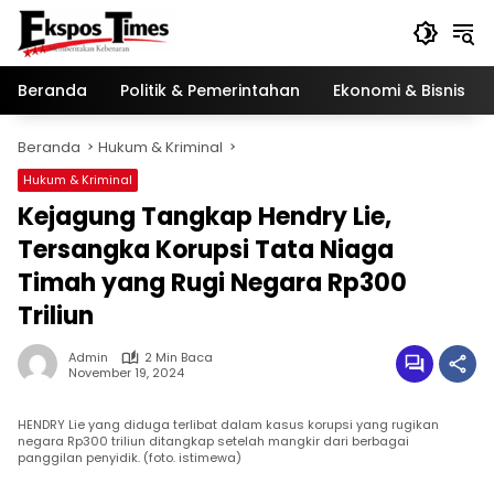
Langsung
ke
konten
Beranda
Politik & Pemerintahan
Ekonomi & Bisnis
Beranda
Hukum & Kriminal
Hukum & Kriminal
Kejagung Tangkap Hendry Lie,
Tersangka Korupsi Tata Niaga
Timah yang Rugi Negara Rp300
Triliun
Admin
2 Min Baca
November 19, 2024
HENDRY Lie yang diduga terlibat dalam kasus korupsi yang rugikan
negara Rp300 triliun ditangkap setelah mangkir dari berbagai
panggilan penyidik. (foto. istimewa)