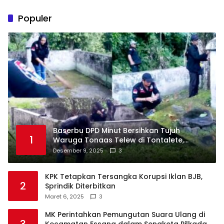
Populer
Baserbu DPD Minut Bersihkan Tujuh
1
Waruga Tonaas Telew di Tontalete,
Agenda Rutin Pelestarian Jejak Leluhur
Desember 9, 2025
3
Minahasa
KPK Tetapkan Tersangka Korupsi Iklan BJB,
2
Sprindik Diterbitkan
Maret 6, 2025
3
MK Perintahkan Pemungutan Suara Ulang di