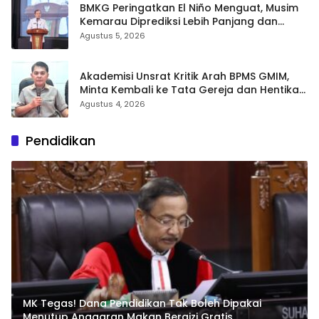
BMKG Peringatkan El Niño Menguat, Musim
Kemarau Diprediksi Lebih Panjang dan
Kering pada Agustus–September
Agustus 5, 2026
Akademisi Unsrat Kritik Arah BPMS GMIM,
Minta Kembali ke Tata Gereja dan Hentikan
Polarisasi
Agustus 4, 2026
Pendidikan
MK Tegas! Dana Pendidikan Tak Boleh Dipakai
Menutup Anggaran Makan Bergizi Gratis