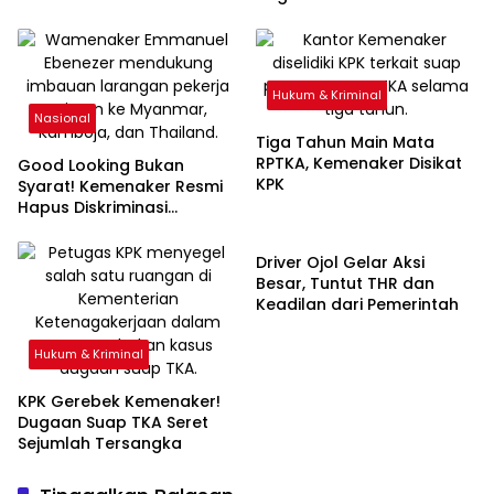
Kemenaker, Mantan
di Kemenaker
Kepala Biro Humas Ikut
Terseret
Hukum & Kriminal
Nasional
Tiga Tahun Main Mata
RPTKA, Kemenaker Disikat
Good Looking Bukan
KPK
Syarat! Kemenaker Resmi
Hapus Diskriminasi
Ekonomi & Bisnis
Lowongan Kerja
Driver Ojol Gelar Aksi
Besar, Tuntut THR dan
Keadilan dari Pemerintah
Hukum & Kriminal
KPK Gerebek Kemenaker!
Dugaan Suap TKA Seret
Sejumlah Tersangka