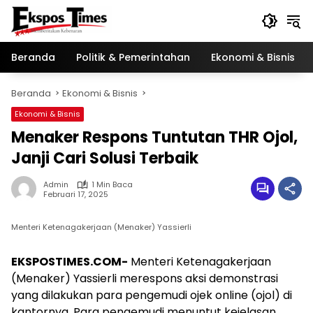
Langsung
ke
konten
Beranda
Politik & Pemerintahan
Ekonomi & Bisnis
Beranda
Ekonomi & Bisnis
Ekonomi & Bisnis
Menaker Respons Tuntutan THR Ojol,
Janji Cari Solusi Terbaik
Admin
1 Min Baca
Februari 17, 2025
Menteri Ketenagakerjaan (Menaker) Yassierli
EKSPOSTIMES.COM-
Menteri Ketenagakerjaan
(Menaker) Yassierli merespons aksi demonstrasi
yang dilakukan para pengemudi ojek online (ojol) di
kantornya. Para pengemudi menuntut kejelasan