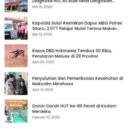
Diagnosa HIV, RS Budi Setia Langowan
Disorot Publik
Mei 15, 2026
Kapolda Sulut Resmikan Dapur MBG Polres
Sitaro, 2.077 Pelajar Mulai Terima Makan
Gratis
Mei 12, 2026
Kasus DBD Indonesia Tembus 30 Ribu,
Penularan Meluas di 29 Provinsi
April 25, 2026
Penyuluhan dan Pemeriksaan Kesehatan di
Makodim Minahasa
April 14, 2026
Donor Darah HUT ke-80 Persit di Kodam
Merdeka
Februari 10, 2026