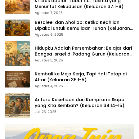
Kristus adalah Tabut Itu: Takhta yang
Menuntut Kekudusan (Keluaran 37:1–9)
Agustus 7, 2025
Bezaleel dan Aholiab: Ketika Keahlian
Dipakai untuk Kemuliaan Tuhan (Keluaran
36:1–7)
Agustus 6, 2025
Hidupku Adalah Persembahan: Belajar dari
Bangsa Israel di Padang Gurun (Keluaran
35:4–29)
Agustus 5, 2025
Kembali ke Meja Kerja, Tapi Hati Tetap di
Altar (Keluaran 35:1-5)
Agustus 4, 2025
Antara Kesetiaan dan Kompromi: Siapa
yang Kita Sembah? (Keluaran 34:14–15)
Juli 23, 2025