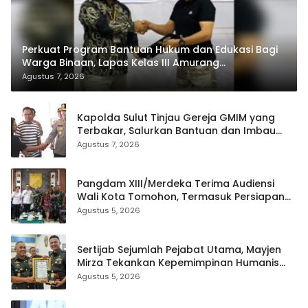
Perkuat Program Bantuan Hukum dan Edukasi Bagi
Warga Binaan, Lapas Kelas III Amurang
Tandatangani MoU Dengan LBH KASALANG CENTER
Agustus 7, 2026
Kapolda Sulut Tinjau Gereja GMIM yang
Terbakar, Salurkan Bantuan dan Imbau
Waspada Musim Kemarau
Agustus 7, 2026
Pangdam XIII/Merdeka Terima Audiensi
Wali Kota Tomohon, Termasuk Persiapan
TIFF
Agustus 5, 2026
Sertijab Sejumlah Pejabat Utama, Mayjen
Mirza Tekankan Kepemimpinan Humanis
dan Profesional
Agustus 5, 2026