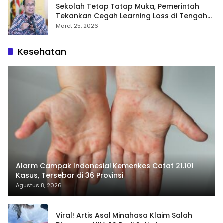
Sekolah Tetap Tatap Muka, Pemerintah
Tekankan Cegah Learning Loss di Tengah
Krisis Global
Maret 25, 2026
Kesehatan
Alarm Campak Indonesia! Kemenkes Catat 21.101
Kasus, Tersebar di 36 Provinsi
Agustus 8, 2026
Viral! Artis Asal Minahasa Klaim Salah