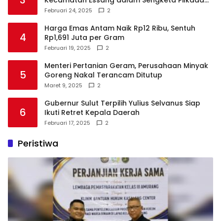
3
Kecamatan Essang dalam Sengketa Pilkada
Talaud
Februari 24, 2025
2
Harga Emas Antam Naik Rp12 Ribu, Sentuh
4
Rp1,691 Juta per Gram
Februari 19, 2025
2
Menteri Pertanian Geram, Perusahaan Minyak
5
Goreng Nakal Terancam Ditutup
Maret 9, 2025
2
Gubernur Sulut Terpilih Yulius Selvanus Siap
6
Ikuti Retret Kepala Daerah
Februari 17, 2025
2
Peristiwa