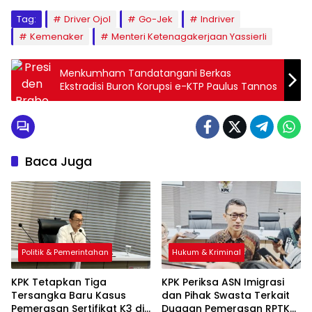
Tag:
Driver Ojol
Go-Jek
Indriver
Kemenaker
Menteri Ketenagakerjaan Yassierli
Menkumham Tandatangani Berkas
Ekstradisi Buron Korupsi e-KTP Paulus Tannos
Baca Juga
Politik & Pemerintahan
Hukum & Kriminal
KPK Tetapkan Tiga
KPK Periksa ASN Imigrasi
Tersangka Baru Kasus
dan Pihak Swasta Terkait
Pemerasan Sertifikat K3 di
Dugaan Pemerasan RPTKA