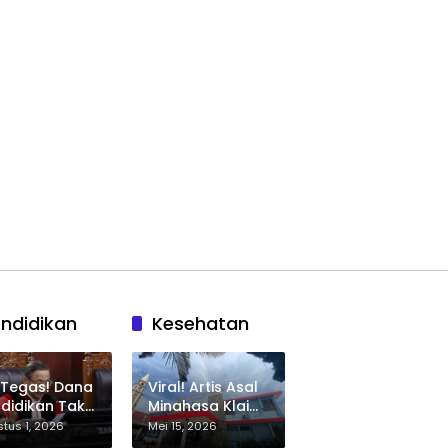
ndidikan
Kesehatan
 Tegas! Dana
Viral! Artis Asal
didikan Tak
Minahasa Klaim
eh Dipakai
Salah Diagnosa
tus 1, 2026
Mei 15, 2026
nutup
HIV, RS Budi