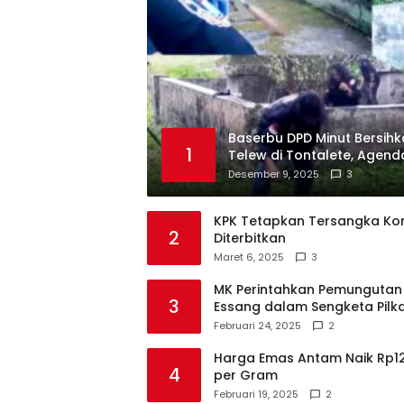
Baserbu DPD Minut Bersih
1
Telew di Tontalete, Agenda
Leluhur Minahasa
Desember 9, 2025
3
KPK Tetapkan Tersangka Korup
2
Diterbitkan
Maret 6, 2025
3
MK Perintahkan Pemungutan
3
Essang dalam Sengketa Pilk
Februari 24, 2025
2
Harga Emas Antam Naik Rp12 
4
per Gram
Februari 19, 2025
2