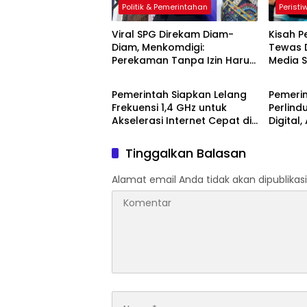
Politik & Pemerintahan
Peristi
Viral SPG Direkam Diam-
Kisah 
Diam, Menkomdigi:
Tewas 
Perekaman Tanpa Izin Harus
Media S
Ekonomi & Bisnis
Peristi
Dihentikan
Pemerintah Siapkan Lelang
Pemeri
Frekuensi 1,4 GHz untuk
Perlind
Akselerasi Internet Cepat di
Digital
Indonesia
Keaman
Tinggalkan Balasan
Alamat email Anda tidak akan dipublikasi