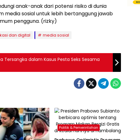
dungi anak-anak dari potensi risiko di dunia
rm media sosial untuk lebih bertanggung jawab
imum pengguna. (rizky)
asi dan digital
media sosial
ga Tersangka dalam Kasus Pesta Seks Sesama
Politik & Pemerintahan