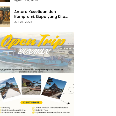
35:1-5)
Agustus 4, 2025
Antara Kesetiaan dan
Kompromi: Siapa yang Kita
Sembah? (Keluaran 34:14–15)
Juli 23, 2025