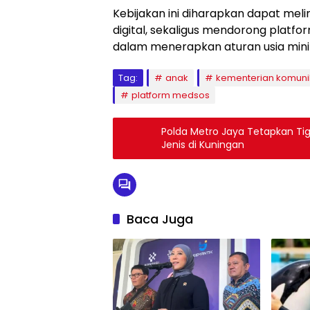
Kebijakan ini diharapkan dapat melin
digital, sekaligus mendorong platfo
dalam menerapkan aturan usia min
Tag:
anak
kementerian komunik
platform medsos
Polda Metro Jaya Tetapkan Ti
Jenis di Kuningan
Baca Juga