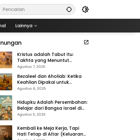
nal
Lainnya
enungan
Kristus adalah Tabut Itu:
Takhta yang Menuntut
Kekudusan (Keluaran 37:1–9)
Agustus 7, 2025
Bezaleel dan Aholiab: Ketika
Keahlian Dipakai untuk
Kemuliaan Tuhan (Keluaran
Agustus 6, 2025
36:1–7)
Hidupku Adalah Persembahan:
Belajar dari Bangsa Israel di
Padang Gurun (Keluaran 35:4–
Agustus 5, 2025
29)
Kembali ke Meja Kerja, Tapi
Hati Tetap di Altar (Keluaran