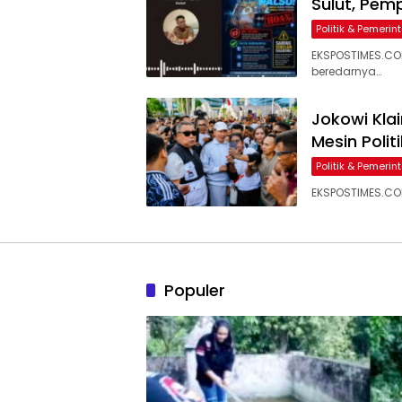
Sulut, Pem
Politik & Pemeri
EKSPOSTIMES.COM
beredarnya…
Jokowi Kla
Mesin Poli
Politik & Pemeri
EKSPOSTIMES.COM 
Populer