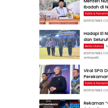
Menteri Nu
Ibadah di N
Politik & Pemeri
EKSPOSTIMES.CO
Hadapi El N
dan Seluru
Berita Utama
A
EKSPOSTIMES.COM
antisipatif…
Viral SPG 
Perekaman 
Politik & Pemeri
EKSPOSTIMES.CO
Rekaman “G