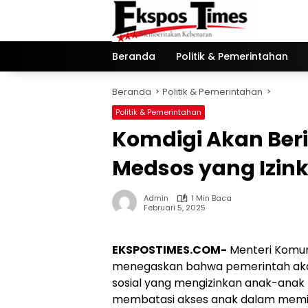
Langsung
ke
konten
Beranda
Politik & Pemerintahan
Beranda
Politik & Pemerintahan
Politik & Pemerintahan
Komdigi Akan Beri
Medsos yang Izin
Admin
1 Min Baca
Februari 5, 2025
EKSPOSTIMES.COM-
Menteri Komuni
menegaskan bahwa pemerintah aka
sosial yang mengizinkan anak-anak 
membatasi akses anak dalam memiliki