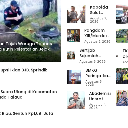
Bagi Warga
An
Kapolda
Binaan, Lapas
Mak
Sulut
Kelas III
Gra
Tinjau
Agustus 7,
Amurang
2026
Gereja
Tandatangani
GMIM
Pangdam
MoU Dengan
yang
XIII/Merdeka
LBH KASALANG
Terbakar,
Terima
Agustus 5, 2026
CENTER
kan Tujuh Waruga Tonaas
Salurkan
Audiensi
 Rutin Pelestarian Jejak
Sertijab
Bantuan
TK
Wali Kota
Sejumlah
dan
Di
Tomohon,
Pejabat
Imbau
Ke
Agustus 5, 2026
Apr
Termasuk
Utama, Mayjen
Waspada
Pa
Persiapan
si Iklan BJB, Sprindik
BMKG
Mirza
Musim
Ke
TIFF
Peringatkan
Tekankan
Kemarau
El Niño
Agustus 5,
Kepemimpinan
2026
Menguat,
Humanis dan
 Suara Ulang di Kecamatan
Musim
Akademisi
Profesional
ada Talaud
Kemarau
Unsrat
Diprediksi
Kritik Arah
Agustus 4,
Lebih
2026
BPMS
Ribu, Sentuh Rp1,691 Juta
Panjang
GMIM,
dan Kering
Minta
pada
Kembali