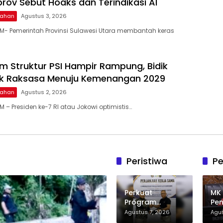
prov Sebut Hoaks dan Terindikasi AI
ntahan
Agustus 3, 2026
- Pemerintah Provinsi Sulawesi Utara membantah keras
im Struktur PSI Hampir Rampung, Bidik
tik Raksasa Menuju Kemenangan 2029
ntahan
Agustus 2, 2026
– Presiden ke-7 RI atau Jokowi optimistis…
Peristiwa
Pe
Perkuat
MK
Program
Pen
Bantuan Hukum
Bol
Agustus 7, 2026
Agus
dan Edukasi
Me