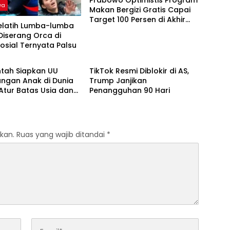
Prabowo Optimistis Program
wa
Makan Bergizi Gratis Capai
Target 100 Persen di Akhir
Pelatih Lumba-lumba
2025
Diserang Orca di
osial Ternyata Palsu
wa
Peristiwa
ntah Siapkan UU
TikTok Resmi Diblokir di AS,
ungan Anak di Dunia
Trump Janjikan
, Atur Batas Usia dan
Penangguhan 90 Hari
an Data
kan.
Ruas yang wajib ditandai
*