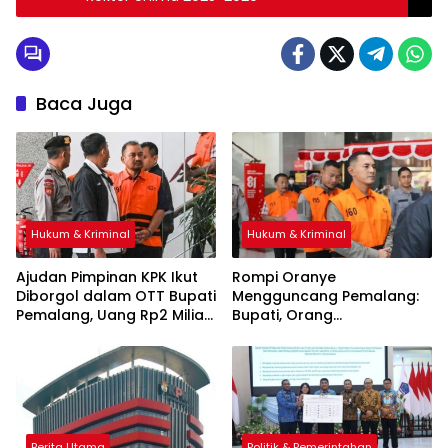
Baca Juga
Hukum & Kriminal
Hukum & Kriminal
Ajudan Pimpinan KPK Ikut
Rompi Oranye
Diborgol dalam OTT Bupati
Mengguncang Pemalang:
Pemalang, Uang Rp2 Miliar
Bupati, Orang
Jadi Barang Bukti
Kepercayaan, hingga Staf
Administrasi KPK Ditahan,
OTT Sita Uang Lebih Rp2
Miliar
Berita Utama
Politik & Pemerintahan