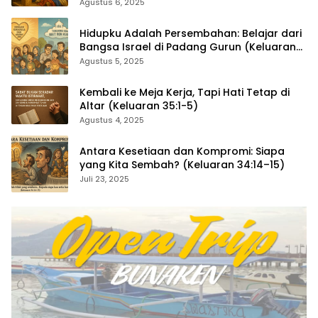
36:1–7)
Agustus 6, 2025
Hidupku Adalah Persembahan: Belajar dari
Bangsa Israel di Padang Gurun (Keluaran
35:4–29)
Agustus 5, 2025
Kembali ke Meja Kerja, Tapi Hati Tetap di
Altar (Keluaran 35:1-5)
Agustus 4, 2025
Antara Kesetiaan dan Kompromi: Siapa
yang Kita Sembah? (Keluaran 34:14–15)
Juli 23, 2025