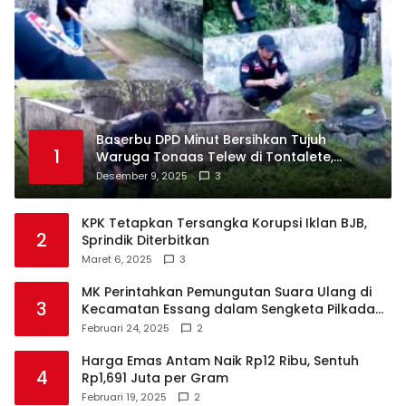
Baserbu DPD Minut Bersihkan Tujuh
1
Waruga Tonaas Telew di Tontalete,
Agenda Rutin Pelestarian Jejak Leluhur
Desember 9, 2025
3
Minahasa
KPK Tetapkan Tersangka Korupsi Iklan BJB,
2
Sprindik Diterbitkan
Maret 6, 2025
3
MK Perintahkan Pemungutan Suara Ulang di
3
Kecamatan Essang dalam Sengketa Pilkada
Talaud
Februari 24, 2025
2
Harga Emas Antam Naik Rp12 Ribu, Sentuh
4
Rp1,691 Juta per Gram
Februari 19, 2025
2