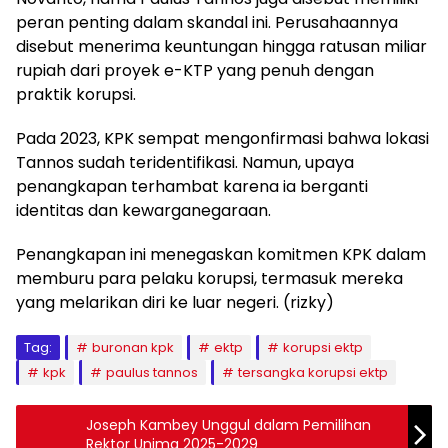
peran penting dalam skandal ini. Perusahaannya
disebut menerima keuntungan hingga ratusan miliar
rupiah dari proyek e-KTP yang penuh dengan
praktik korupsi.
Pada 2023, KPK sempat mengonfirmasi bahwa lokasi
Tannos sudah teridentifikasi. Namun, upaya
penangkapan terhambat karena ia berganti
identitas dan kewarganegaraan.
Penangkapan ini menegaskan komitmen KPK dalam
memburu para pelaku korupsi, termasuk mereka
yang melarikan diri ke luar negeri. (rizky)
Tag:
buronan kpk
ektp
korupsi ektp
kpk
paulus tannos
tersangka korupsi ektp
Joseph Kambey Unggul dalam Pemilihan
Rektor Unima 2025-2029