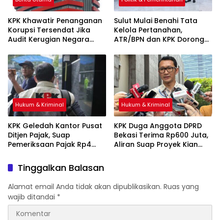
KPK Khawatir Penanganan
Sulut Mulai Benahi Tata
Korupsi Tersendat Jika
Kelola Pertanahan,
Audit Kerugian Negara
ATR/BPN dan KPK Dorong
Dimonopoli BPK
Transparansi Aset Daerah
Hukum & Kriminal
Hukum & Kriminal
KPK Geledah Kantor Pusat
KPK Duga Anggota DPRD
Ditjen Pajak, Suap
Bekasi Terima Rp600 Juta,
Pemeriksaan Pajak Rp4
Aliran Suap Proyek Kian
Miliar Terbongkar
Terkuak
Tinggalkan Balasan
Alamat email Anda tidak akan dipublikasikan.
Ruas yang
wajib ditandai
*