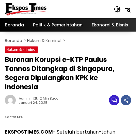
Langsung
ke
konten
Beranda
Politik & Pemerintahan
Ekonomi & Bisnis
Beranda
Hukum & Kriminal
Hukum & Kriminal
Buronan Korupsi e-KTP Paulus
Tannos Ditangkap di Singapura,
Segera Dipulangkan KPK ke
Indonesia
Admin
2 Min Baca
Januari 24, 2025
Kantor KPK
EKSPOSTIMES.COM-
Setelah bertahun-tahun