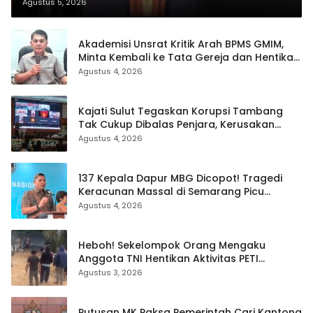
September
Agustus 5, 2026
Akademisi Unsrat Kritik Arah BPMS GMIM,
Minta Kembali ke Tata Gereja dan Hentikan
Polarisasi
Agustus 4, 2026
Kajati Sulut Tegaskan Korupsi Tambang
Tak Cukup Dibalas Penjara, Kerusakan
Lingkungan Wajib Dipulihkan
Agustus 4, 2026
137 Kepala Dapur MBG Dicopot! Tragedi
Keracunan Massal di Semarang Picu
Bersih-Bersih Besar Badan Gizi Nasional
Agustus 4, 2026
Heboh! Sekelompok Orang Mengaku
Anggota TNI Hentikan Aktivitas PETI
Ratatotok: Video Adu Mulut dan Aksi
Agustus 3, 2026
Penembakan Sorot Carut-marut
Penegakan Hukum
Putusan MK Paksa Pemerintah Cari Kantong