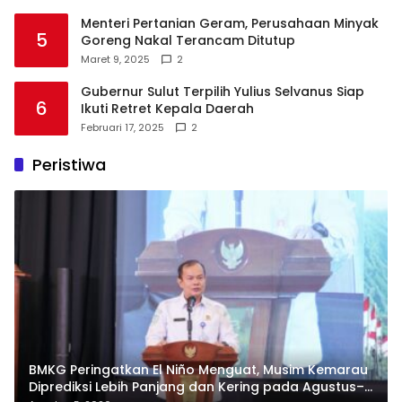
Menteri Pertanian Geram, Perusahaan Minyak
5
Goreng Nakal Terancam Ditutup
Maret 9, 2025
2
Gubernur Sulut Terpilih Yulius Selvanus Siap
6
Ikuti Retret Kepala Daerah
Februari 17, 2025
2
Peristiwa
BMKG Peringatkan El Niño Menguat, Musim Kemarau
Diprediksi Lebih Panjang dan Kering pada Agustus–