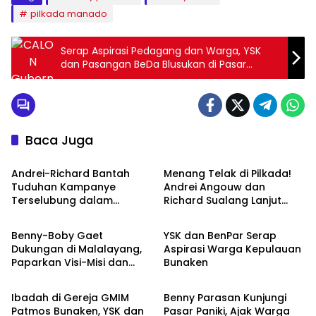
pilkada manado
Serap Aspirasi Pedagang dan Warga, YSK
dan Pasangan BeDa Blusukan di Pasar
Bersehati Manado
Baca Juga
Hukum & Kriminal
Politik & Pemerintahan
Andrei-Richard Bantah
Menang Telak di Pilkada!
Tuduhan Kampanye
Andrei Angouw dan
Terselubung dalam
Richard Sualang Lanjut
Politik & Pemerintahan
Politik & Pemerintahan
Program Pasar Murah
Pimpin Kota Manado
Benny-Boby Gaet
YSK dan BenPar Serap
Dukungan di Malalayang,
Aspirasi Warga Kepulauan
Paparkan Visi-Misi dan
Bunaken
Peristiwa
Peristiwa
Sosialisasikan YSK-Victory
Ibadah di Gereja GMIM
Benny Parasan Kunjungi
Patmos Bunaken, YSK dan
Pasar Paniki, Ajak Warga