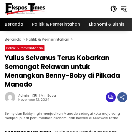
Langsung
ke
konten
Beranda
Politik & Pemerintahan
Ekonomi & Bisnis
Beranda
Politik & Pemerintahan
Politik & Pemerintahan
Yulius Selvanus Terus Kobarkan
Semangat Relawan untuk
Menangkan Benny-Boby di Pilkada
Manado
Admin
1 Min Baca
November 12, 2024
Benny dan Bobby ingin menjadikan Manado sebagai kota maju yang
menjadi pusat pertumbuhan ekonomi dan inovasi di Sulawesi Utara.