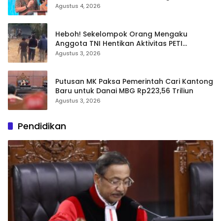
Bersih-Bersih Besar Badan Gizi Nasional
Agustus 4, 2026
Heboh! Sekelompok Orang Mengaku
Anggota TNI Hentikan Aktivitas PETI
Ratatotok: Video Adu Mulut dan Aksi
Agustus 3, 2026
Penembakan Sorot Carut-marut
Penegakan Hukum
Putusan MK Paksa Pemerintah Cari Kantong
Baru untuk Danai MBG Rp223,56 Triliun
Agustus 3, 2026
Pendidikan