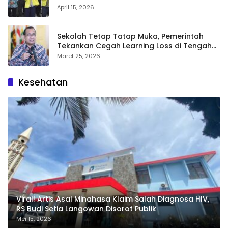
FH UI
April 15, 2026
Sekolah Tetap Tatap Muka, Pemerintah
Tekankan Cegah Learning Loss di Tengah
Krisis Global
Maret 25, 2026
Kesehatan
Viral! Artis Asal Minahasa Klaim Salah Diagnosa HIV,
RS Budi Setia Langowan Disorot Publik
Mei 15, 2026