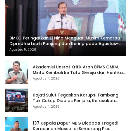
BMKG Peringatkan El Niño Menguat, Musim Kemarau
Diprediksi Lebih Panjang dan Kering pada Agustus–
September
Agustus 5, 2026
Akademisi Unsrat Kritik Arah BPMS GMIM,
Minta Kembali ke Tata Gereja dan Hentikan
Polarisasi
Agustus 4, 2026
Kajati Sulut Tegaskan Korupsi Tambang
Tak Cukup Dibalas Penjara, Kerusakan
Lingkungan Wajib Dipulihkan
Agustus 4, 2026
137 Kepala Dapur MBG Dicopot! Tragedi
Keracunan Massal di Semarang Picu