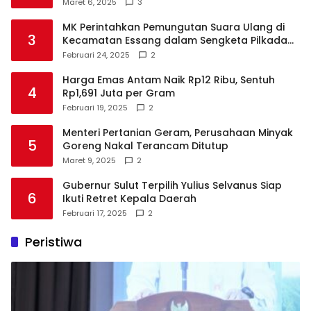
Maret 6, 2025
3
MK Perintahkan Pemungutan Suara Ulang di
3
Kecamatan Essang dalam Sengketa Pilkada
Talaud
Februari 24, 2025
2
Harga Emas Antam Naik Rp12 Ribu, Sentuh
4
Rp1,691 Juta per Gram
Februari 19, 2025
2
Menteri Pertanian Geram, Perusahaan Minyak
5
Goreng Nakal Terancam Ditutup
Maret 9, 2025
2
Gubernur Sulut Terpilih Yulius Selvanus Siap
6
Ikuti Retret Kepala Daerah
Februari 17, 2025
2
Peristiwa