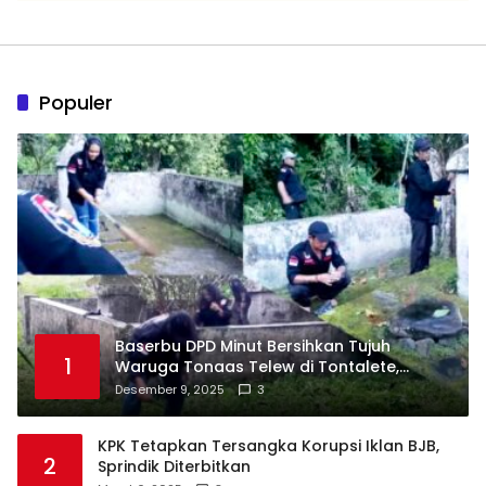
Populer
Baserbu DPD Minut Bersihkan Tujuh
1
Waruga Tonaas Telew di Tontalete,
Agenda Rutin Pelestarian Jejak Leluhur
Desember 9, 2025
3
Minahasa
KPK Tetapkan Tersangka Korupsi Iklan BJB,
2
Sprindik Diterbitkan