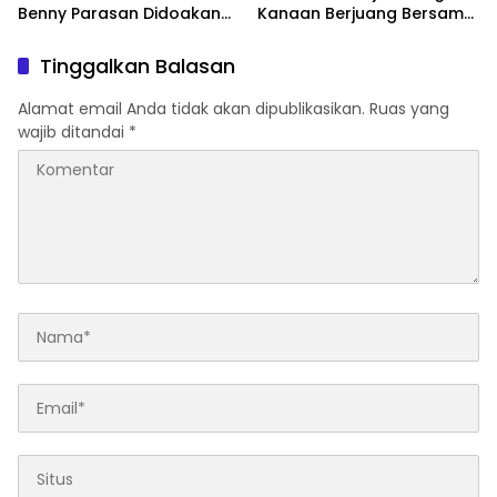
Benny Parasan Didoakan
Kanaan Berjuang Bersama,
Pendeta dan Pelsus
dan Beri Dukungan di
Rumah Duka Karombasan
Tinggalkan Balasan
Selatan
Alamat email Anda tidak akan dipublikasikan.
Ruas yang
wajib ditandai
*