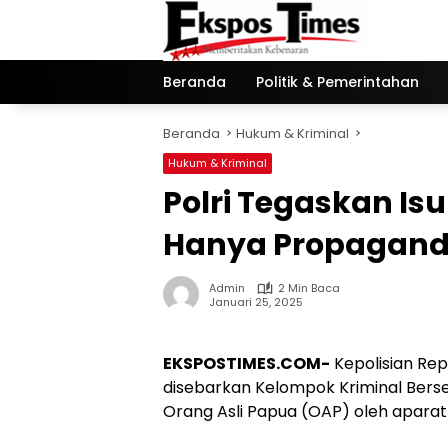
Langsung
ke
konten
Beranda
Politik & Pemerintahan
Beranda
Hukum & Kriminal
Hukum & Kriminal
Polri Tegaskan Is
Hanya Propagand
Admin
2 Min Baca
Januari 25, 2025
EKSPOSTIMES.COM-
Kepolisian Rep
disebarkan Kelompok Kriminal Berse
Orang Asli Papua (OAP) oleh apara