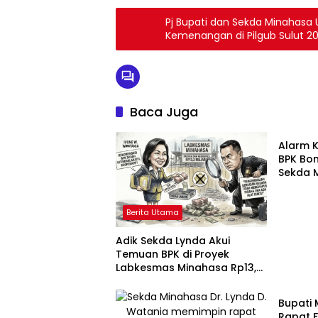
Pj Bupati dan Sekda Minahasa
Kemenangan di Pilgub Sulut 2
Baca Juga
Hukum 
Alarm 
BPK Bo
Sekda 
Minta D
Berita Utama
Adik Sekda Lynda Akui
Temuan BPK di Proyek
Labkesmas Minahasa Rp13,6
Politik
Miliar
Bupati 
Rapat 