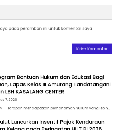
saya pada peramban ini untuk komentar saya
ogram Bantuan Hukum dan Edukasi Bagi
an, Lapas Kelas III Amurang Tandatangani
n LBH KASALANG CENTER
us 7, 2026
OM – Harapan mendapatkan pemahaman hukum yang lebih…
ulut Luncurkan Insentif Pajak Kendaraan
m Kelapa pada Peringatan HUT RI 2026