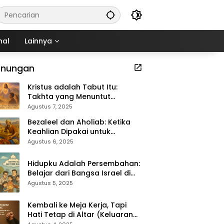
nal
Lainnya
enungan
Kristus adalah Tabut Itu:
Takhta yang Menuntut
Kekudusan (Keluaran 37:1–9)
Agustus 7, 2025
Bezaleel dan Aholiab: Ketika
Keahlian Dipakai untuk
Kemuliaan Tuhan (Keluaran
Agustus 6, 2025
36:1–7)
Hidupku Adalah Persembahan:
Belajar dari Bangsa Israel di
Padang Gurun (Keluaran 35:4–
Agustus 5, 2025
29)
Kembali ke Meja Kerja, Tapi
Hati Tetap di Altar (Keluaran