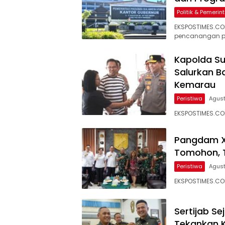
Politik & Pemeri
EKSPOSTIMES.CO
pencanangan p
Kapolda Su
Salurkan 
Kemarau
Peristiwa
Agust
EKSPOSTIMES.COM
Pangdam XI
Tomohon, T
Peristiwa
Agust
EKSPOSTIMES.COM
Sertijab S
Tekankan 