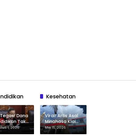
ndidikan
Kesehatan
 Tegas! Dana
Viral! Artis Asal
didikan Tak
Minahasa Klaim
eh Dipakai
Salah Diagnosa
tus 1, 2026
Mei 15, 2026
nutup
HIV, RS Budi