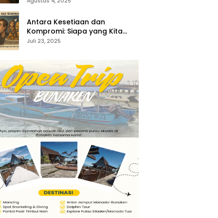
35:1-5)
Agustus 4, 2025
Antara Kesetiaan dan
Kompromi: Siapa yang Kita
Sembah? (Keluaran 34:14–15)
Juli 23, 2025