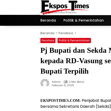
Langsung
ke
konten
Beranda
Politik & Pemerintahan
Beranda
Peristiwa
Peristiwa
Politik & Pemerintahan
Pj Bupati dan Sekda
kepada RD-Vasung se
Bupati Terpilih
Admin
2 Min Baca
Februari 9, 2025
Penjabat Bupati
EKSPOSTIMES.COM-
bersama Sekretaris Daerah (Sekda)