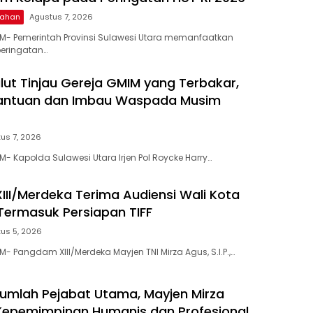
ntahan
Agustus 7, 2026
M- Pemerintah Provinsi Sulawesi Utara memanfaatkan
eringatan…
lut Tinjau Gereja GMIM yang Terbakar,
Bantuan dan Imbau Waspada Musim
us 7, 2026
- Kapolda Sulawesi Utara Irjen Pol Roycke Harry…
II/Merdeka Terima Audiensi Wali Kota
ermasuk Persiapan TIFF
us 5, 2026
- Pangdam XIII/Merdeka Mayjen TNI Mirza Agus, S.I.P.,…
ejumlah Pejabat Utama, Mayjen Mirza
Kepemimpinan Humanis dan Profesional