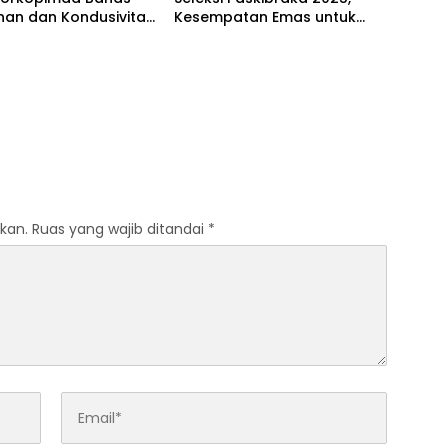
an dan Kondusivitas
Kesempatan Emas untuk
dul Fitri
Putra-Putri Terbaik, Ayo
Mendaftar
kan.
Ruas yang wajib ditandai
*