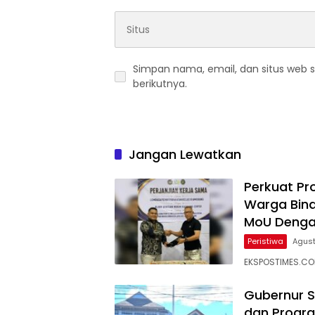
Simpan nama, email, dan situs web 
berikutnya.
Jangan Lewatkan
Perkuat Pr
Warga Bina
MoU Denga
Peristiwa
Agust
EKSPOSTIMES.C
Gubernur S
dan Progra