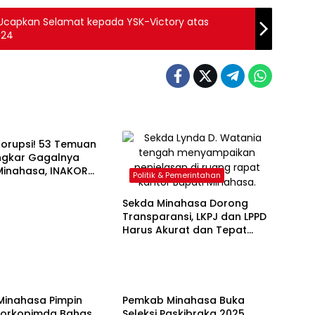
 Ucapkan Selamat kepada YSK-Victory atas
024
& Kriminal
Korupsi! 53 Temuan
ngkar Gagalnya
Minahasa, INAKOR
Politik & Pemerintahan
icopot
Sekda Minahasa Dorong
Transparansi, LKPJ dan LPPD
Harus Akurat dan Tepat
Waktu
 & Pemerintahan
Politik & Pemerintahan
Minahasa Pimpin
Pemkab Minahasa Buka
Forkopimda Bahas
Seleksi Paskibraka 2025,