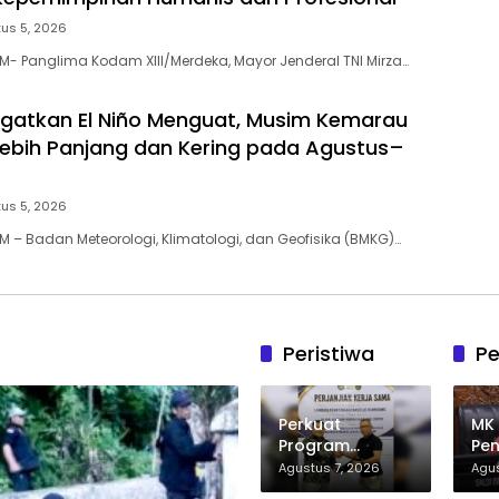
us 5, 2026
- Panglima Kodam XIII/Merdeka, Mayor Jenderal TNI Mirza…
gatkan El Niño Menguat, Musim Kemarau
 Lebih Panjang dan Kering pada Agustus–
us 5, 2026
 – Badan Meteorologi, Klimatologi, dan Geofisika (BMKG)…
Peristiwa
Pe
Perkuat
MK
Program
Pen
Bantuan Hukum
Bol
Agustus 7, 2026
Agus
dan Edukasi
Me