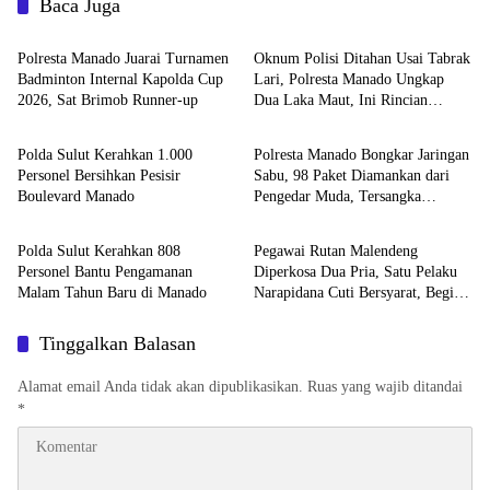
Baca Juga
Olahraga
Berita Utama
Polresta Manado Juarai Turnamen
Oknum Polisi Ditahan Usai Tabrak
Badminton Internal Kapolda Cup
Lari, Polresta Manado Ungkap
2026, Sat Brimob Runner-up
Dua Laka Maut, Ini Rincian
Peristiwa
Berita Utama
Kasusnya
Polda Sulut Kerahkan 1.000
Polresta Manado Bongkar Jaringan
Personel Bersihkan Pesisir
Sabu, 98 Paket Diamankan dari
Boulevard Manado
Pengedar Muda, Tersangka
Peristiwa
Hukum & Kriminal
Terancam Membusuk di Bui
Polda Sulut Kerahkan 808
Pegawai Rutan Malendeng
Personel Bantu Pengamanan
Diperkosa Dua Pria, Satu Pelaku
Malam Tahun Baru di Manado
Narapidana Cuti Bersyarat, Begini
Kejadiannya
Tinggalkan Balasan
Alamat email Anda tidak akan dipublikasikan.
Ruas yang wajib ditandai
*