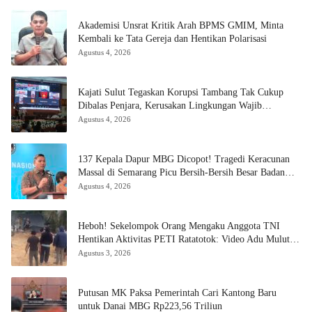
Akademisi Unsrat Kritik Arah BPMS GMIM, Minta
Kembali ke Tata Gereja dan Hentikan Polarisasi
Agustus 4, 2026
Kajati Sulut Tegaskan Korupsi Tambang Tak Cukup
Dibalas Penjara, Kerusakan Lingkungan Wajib
Dipulihkan
Agustus 4, 2026
137 Kepala Dapur MBG Dicopot! Tragedi Keracunan
Massal di Semarang Picu Bersih-Bersih Besar Badan
Gizi Nasional
Agustus 4, 2026
Heboh! Sekelompok Orang Mengaku Anggota TNI
Hentikan Aktivitas PETI Ratatotok: Video Adu Mulut
dan Aksi Penembakan Sorot Carut-marut Penegakan
Agustus 3, 2026
Hukum
Putusan MK Paksa Pemerintah Cari Kantong Baru
untuk Danai MBG Rp223,56 Triliun