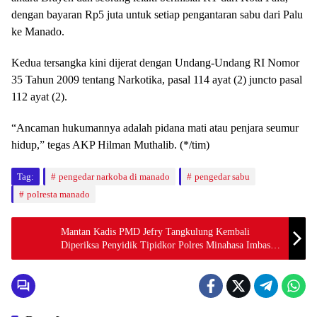
dengan bayaran Rp5 juta untuk setiap pengantaran sabu dari Palu
ke Manado.
Kedua tersangka kini dijerat dengan Undang-Undang RI Nomor
35 Tahun 2009 tentang Narkotika, pasal 114 ayat (2) juncto pasal
112 ayat (2).
“Ancaman hukumannya adalah pidana mati atau penjara seumur
hidup,” tegas AKP Hilman Muthalib. (*/tim)
Tag:
pengedar narkoba di manado
pengedar sabu
polresta manado
Mantan Kadis PMD Jefry Tangkulung Kembali
Diperiksa Penyidik Tipidkor Polres Minahasa Imbas
Dugaan Korupsi Perjalanan Dinas Rp2 Miliar