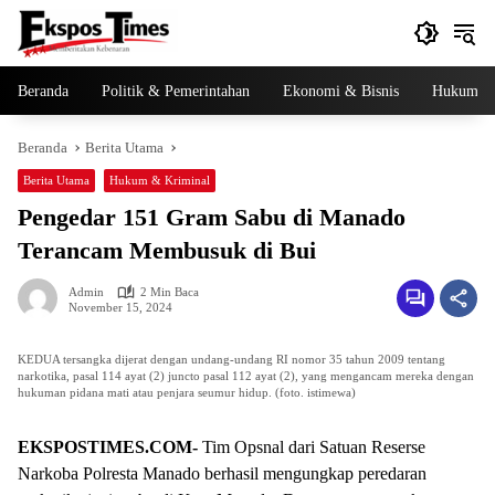
Langsung
ke
konten
Beranda
Politik & Pemerintahan
Ekonomi & Bisnis
Hukum & 
Beranda
Berita Utama
Berita Utama
Hukum & Kriminal
Pengedar 151 Gram Sabu di Manado
Terancam Membusuk di Bui
Admin
2 Min Baca
November 15, 2024
KEDUA tersangka dijerat dengan undang-undang RI nomor 35 tahun 2009 tentang
narkotika, pasal 114 ayat (2) juncto pasal 112 ayat (2), yang mengancam mereka dengan
hukuman pidana mati atau penjara seumur hidup. (foto. istimewa)
EKSPOSTIMES.COM-
Tim Opsnal dari Satuan Reserse
Narkoba Polresta Manado berhasil mengungkap peredaran