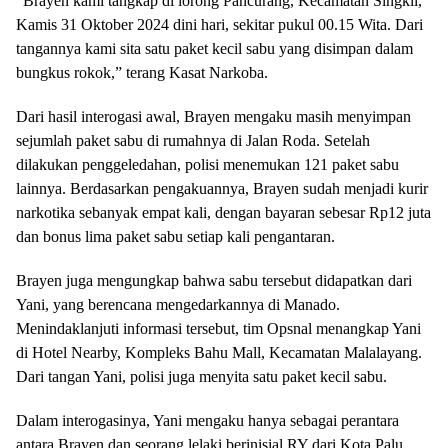
“Brayen kami tangkap di lorong Pancurang, Kecamatan Singkil,
Kamis 31 Oktober 2024 dini hari, sekitar pukul 00.15 Wita. Dari
tangannya kami sita satu paket kecil sabu yang disimpan dalam
bungkus rokok,” terang Kasat Narkoba.
Dari hasil interogasi awal, Brayen mengaku masih menyimpan
sejumlah paket sabu di rumahnya di Jalan Roda. Setelah
dilakukan penggeledahan, polisi menemukan 121 paket sabu
lainnya. Berdasarkan pengakuannya, Brayen sudah menjadi kurir
narkotika sebanyak empat kali, dengan bayaran sebesar Rp12 juta
dan bonus lima paket sabu setiap kali pengantaran.
Brayen juga mengungkap bahwa sabu tersebut didapatkan dari
Yani, yang berencana mengedarkannya di Manado.
Menindaklanjuti informasi tersebut, tim Opsnal menangkap Yani
di Hotel Nearby, Kompleks Bahu Mall, Kecamatan Malalayang.
Dari tangan Yani, polisi juga menyita satu paket kecil sabu.
Dalam interogasinya, Yani mengaku hanya sebagai perantara
antara Brayen dan seorang lelaki berinisial RY dari Kota Palu,