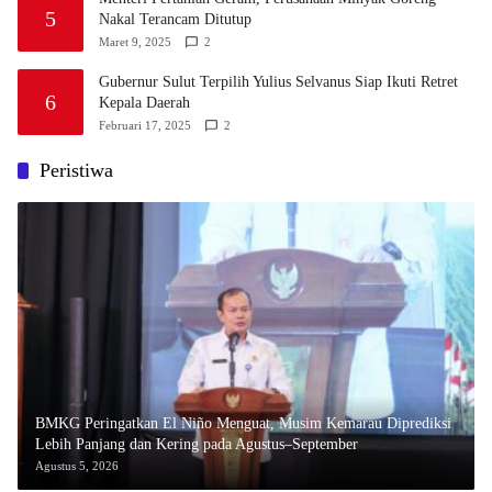
5
Nakal Terancam Ditutup
Maret 9, 2025
2
Gubernur Sulut Terpilih Yulius Selvanus Siap Ikuti Retret
6
Kepala Daerah
Februari 17, 2025
2
Peristiwa
BMKG Peringatkan El Niño Menguat, Musim Kemarau Diprediksi
Lebih Panjang dan Kering pada Agustus–September
Agustus 5, 2026