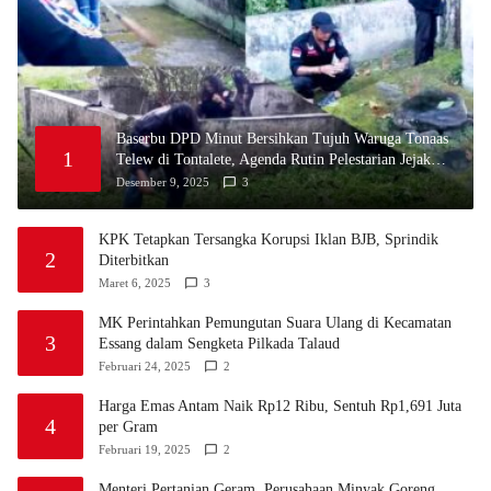
Baserbu DPD Minut Bersihkan Tujuh Waruga Tonaas
1
Telew di Tontalete, Agenda Rutin Pelestarian Jejak
Leluhur Minahasa
Desember 9, 2025
3
KPK Tetapkan Tersangka Korupsi Iklan BJB, Sprindik
2
Diterbitkan
Maret 6, 2025
3
MK Perintahkan Pemungutan Suara Ulang di Kecamatan
3
Essang dalam Sengketa Pilkada Talaud
Februari 24, 2025
2
Harga Emas Antam Naik Rp12 Ribu, Sentuh Rp1,691 Juta
4
per Gram
Februari 19, 2025
2
Menteri Pertanian Geram, Perusahaan Minyak Goreng