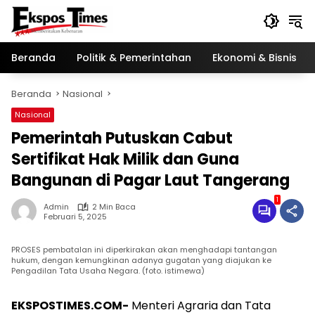
Langsung
ke
konten
Beranda
Politik & Pemerintahan
Ekonomi & Bisnis
Beranda
Nasional
Nasional
Pemerintah Putuskan Cabut
Sertifikat Hak Milik dan Guna
Bangunan di Pagar Laut Tangerang
1
Admin
2 Min Baca
Februari 5, 2025
PROSES pembatalan ini diperkirakan akan menghadapi tantangan
hukum, dengan kemungkinan adanya gugatan yang diajukan ke
Pengadilan Tata Usaha Negara. (foto. istimewa)
EKSPOSTIMES.COM-
Menteri Agraria dan Tata