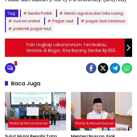
Tag:
Berita Politik
Mentri agraria dan tata ruang
nusron wahid
Pagar Laut
pagar laut misterius
polemik pagar laut
Polri Ungkap Laboratorium Tembakau
Sintetis di Bogor, Sita Barang Senilai Rp350
Miliar
1
Baca Juga
Politik & Pemerintahan
Politik & Pemerintahan
Sulut Mulai Benahi Tata
Menteri Nusron Ajak