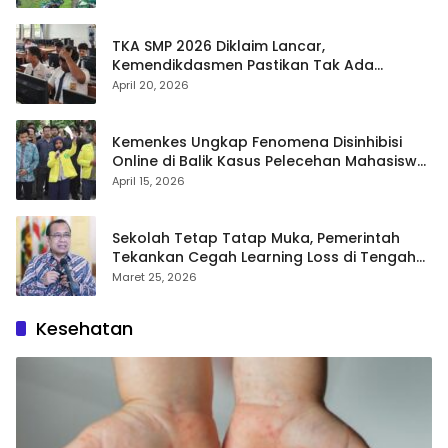
TKA SMP 2026 Diklaim Lancar,
Kemendikdasmen Pastikan Tak Ada
Kebocoran Soal
April 20, 2026
Kemenkes Ungkap Fenomena Disinhibisi
Online di Balik Kasus Pelecehan Mahasiswa
FH UI
April 15, 2026
Sekolah Tetap Tatap Muka, Pemerintah
Tekankan Cegah Learning Loss di Tengah
Krisis Global
Maret 25, 2026
Kesehatan