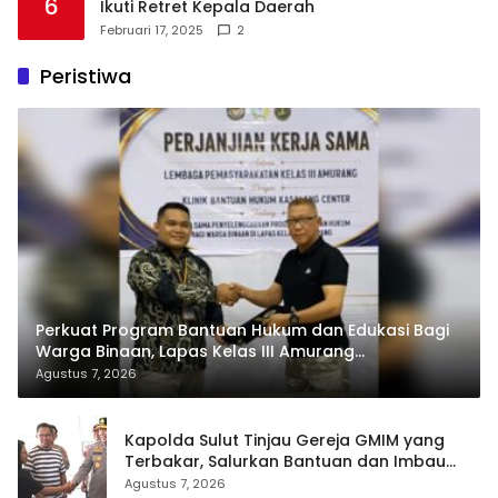
6
Ikuti Retret Kepala Daerah
Februari 17, 2025
2
Peristiwa
Perkuat Program Bantuan Hukum dan Edukasi Bagi
Warga Binaan, Lapas Kelas III Amurang
Tandatangani MoU Dengan LBH KASALANG CENTER
Agustus 7, 2026
Kapolda Sulut Tinjau Gereja GMIM yang
Terbakar, Salurkan Bantuan dan Imbau
Waspada Musim Kemarau
Agustus 7, 2026