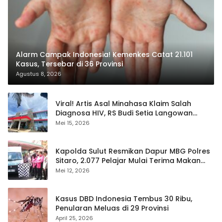
Alarm Campak Indonesia! Kemenkes Catat 21.101
Kasus, Tersebar di 36 Provinsi
Agustus 8, 2026
Viral! Artis Asal Minahasa Klaim Salah
Diagnosa HIV, RS Budi Setia Langowan
Disorot Publik
Mei 15, 2026
Kapolda Sulut Resmikan Dapur MBG Polres
Sitaro, 2.077 Pelajar Mulai Terima Makan
Gratis
Mei 12, 2026
Kasus DBD Indonesia Tembus 30 Ribu,
Penularan Meluas di 29 Provinsi
April 25, 2026