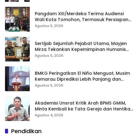
Pangdam XIII/Merdeka Terima Audiensi
Wali Kota Tomohon, Termasuk Persiapan
TIFF
Agustus 5, 2026
Sertijab Sejumlah Pejabat Utama, Mayjen
Mirza Tekankan Kepemimpinan Humanis
dan Profesional
Agustus 5, 2026
BMKG Peringatkan El Niño Menguat, Musim
Kemarau Diprediksi Lebih Panjang dan
Kering pada Agustus–September
Agustus 5, 2026
Akademisi Unsrat Kritik Arah BPMS GMIM,
Minta Kembali ke Tata Gereja dan Hentikan
Polarisasi
Agustus 4, 2026
Pendidikan