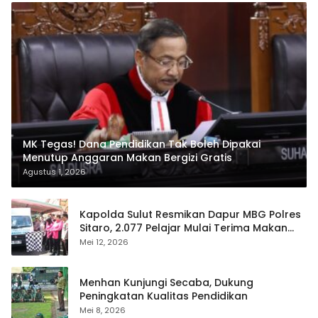
MK Tegas! Dana Pendidikan Tak Boleh Dipakai
Menutup Anggaran Makan Bergizi Gratis
Agustus 1, 2026
Kapolda Sulut Resmikan Dapur MBG Polres
Sitaro, 2.077 Pelajar Mulai Terima Makan
Gratis
Mei 12, 2026
Menhan Kunjungi Secaba, Dukung
Peningkatan Kualitas Pendidikan
Mei 8, 2026