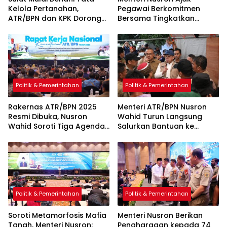
Kelola Pertanahan,
Pegawai Berkomitmen
ATR/BPN dan KPK Dorong
Bersama Tingkatkan
Transparansi Aset Daerah
Layanan Pertanahan
Politik & Pemerintahan
Politik & Pemerintahan
Rakernas ATR/BPN 2025
Menteri ATR/BPN Nusron
Resmi Dibuka, Nusron
Wahid Turun Langsung
Wahid Soroti Tiga Agenda
Salurkan Bantuan ke
Besar yang Harus
Korban Banjir Bandang di
Diselesaikan
Agam
Politik & Pemerintahan
Politik & Pemerintahan
Soroti Metamorfosis Mafia
Menteri Nusron Berikan
Tanah, Menteri Nusron:
Penghargaan kepada 74