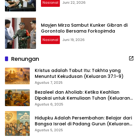
Nasional
Juni 22, 2026
Mayjen Mirza Sambut Kunker Gibran di
Gorontalo Bersama Forkopimda
Nasional
Juni 19, 2026
Renungan
Kristus adalah Tabut Itu: Takhta yang
Menuntut Kekudusan (Keluaran 37:1–9)
Agustus 7, 2025
Bezaleel dan Aholiab: Ketika Keahlian
Dipakai untuk Kemuliaan Tuhan (Keluaran
36:1–7)
Agustus 6, 2025
Hidupku Adalah Persembahan: Belajar dari
Bangsa Israel di Padang Gurun (Keluaran
35:4–29)
Agustus 5, 2025