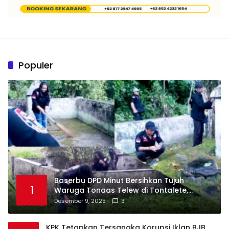
Populer
Baserbu DPD Minut Bersihkan Tujuh
1
Waruga Tonaas Telew di Tontalete,
Agenda Rutin Pelestarian Jejak Leluhur
Desember 9, 2025
3
Minahasa
KPK Tetapkan Tersangka Korupsi Iklan BJB,