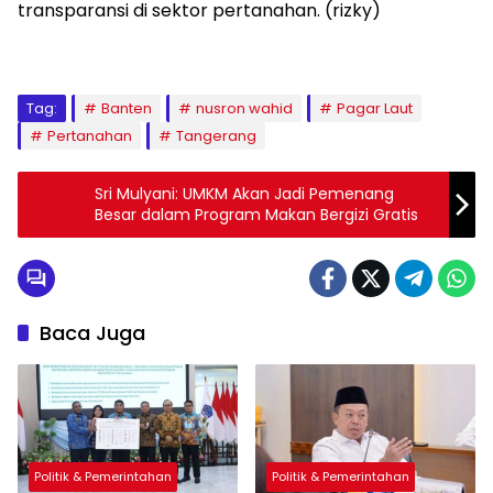
transparansi di sektor pertanahan. (rizky)
Tag:
Banten
nusron wahid
Pagar Laut
Pertanahan
Tangerang
Sri Mulyani: UMKM Akan Jadi Pemenang
Besar dalam Program Makan Bergizi Gratis
Baca Juga
Politik & Pemerintahan
Politik & Pemerintahan