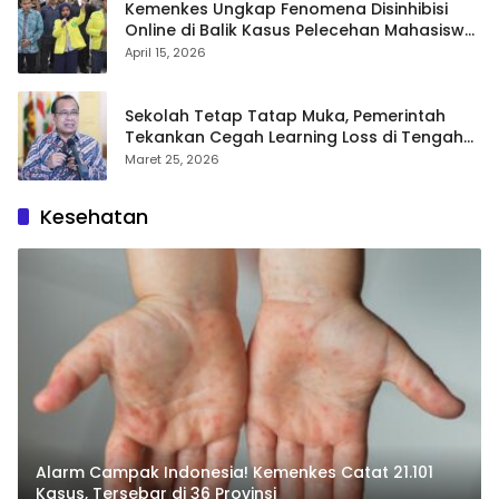
Kemenkes Ungkap Fenomena Disinhibisi
Online di Balik Kasus Pelecehan Mahasiswa
FH UI
April 15, 2026
Sekolah Tetap Tatap Muka, Pemerintah
Tekankan Cegah Learning Loss di Tengah
Krisis Global
Maret 25, 2026
Kesehatan
Alarm Campak Indonesia! Kemenkes Catat 21.101
Kasus, Tersebar di 36 Provinsi