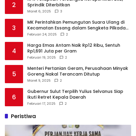
2
Sprindik Diterbitkan
Maret 6, 2025
3
MK Perintahkan Pemungutan Suara Ulang di
3
Kecamatan Essang dalam Sengketa Pilkada
Talaud
Februari 24, 2025
2
Harga Emas Antam Naik Rp12 Ribu, Sentuh
4
Rp1,691 Juta per Gram
Februari 19, 2025
2
Menteri Pertanian Geram, Perusahaan Minyak
5
Goreng Nakal Terancam Ditutup
Maret 9, 2025
2
Gubernur Sulut Terpilih Yulius Selvanus Siap
6
Ikuti Retret Kepala Daerah
Februari 17, 2025
2
Peristiwa