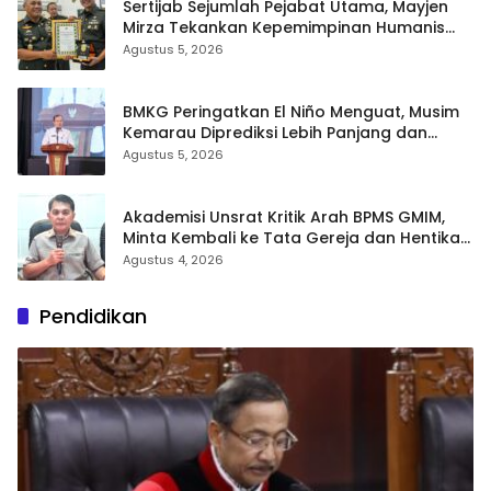
Sertijab Sejumlah Pejabat Utama, Mayjen
Mirza Tekankan Kepemimpinan Humanis
dan Profesional
Agustus 5, 2026
BMKG Peringatkan El Niño Menguat, Musim
Kemarau Diprediksi Lebih Panjang dan
Kering pada Agustus–September
Agustus 5, 2026
Akademisi Unsrat Kritik Arah BPMS GMIM,
Minta Kembali ke Tata Gereja dan Hentikan
Polarisasi
Agustus 4, 2026
Pendidikan