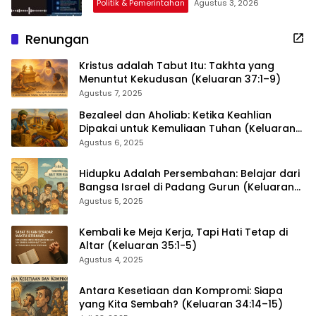
Politik & Pemerintahan
Agustus 3, 2026
Renungan
Kristus adalah Tabut Itu: Takhta yang
Menuntut Kekudusan (Keluaran 37:1–9)
Agustus 7, 2025
Bezaleel dan Aholiab: Ketika Keahlian
Dipakai untuk Kemuliaan Tuhan (Keluaran
36:1–7)
Agustus 6, 2025
Hidupku Adalah Persembahan: Belajar dari
Bangsa Israel di Padang Gurun (Keluaran
35:4–29)
Agustus 5, 2025
Kembali ke Meja Kerja, Tapi Hati Tetap di
Altar (Keluaran 35:1-5)
Agustus 4, 2025
Antara Kesetiaan dan Kompromi: Siapa
yang Kita Sembah? (Keluaran 34:14–15)