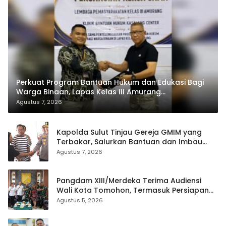
Perkuat Program Bantuan Hukum dan Edukasi Bagi
Warga Binaan, Lapas Kelas III Amurang
Tandatangani MoU Dengan LBH KASALANG CENTER
Agustus 7, 2026
Kapolda Sulut Tinjau Gereja GMIM yang
Terbakar, Salurkan Bantuan dan Imbau
Waspada Musim Kemarau
Agustus 7, 2026
Pangdam XIII/Merdeka Terima Audiensi
Wali Kota Tomohon, Termasuk Persiapan
TIFF
Agustus 5, 2026