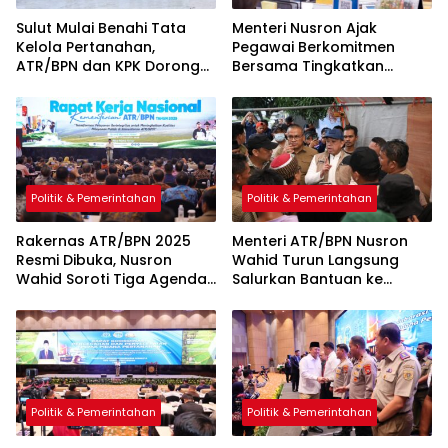
Sulut Mulai Benahi Tata
Menteri Nusron Ajak
Kelola Pertanahan,
Pegawai Berkomitmen
ATR/BPN dan KPK Dorong
Bersama Tingkatkan
Transparansi Aset Daerah
Layanan Pertanahan
Politik & Pemerintahan
Politik & Pemerintahan
Rakernas ATR/BPN 2025
Menteri ATR/BPN Nusron
Resmi Dibuka, Nusron
Wahid Turun Langsung
Wahid Soroti Tiga Agenda
Salurkan Bantuan ke
Besar yang Harus
Korban Banjir Bandang di
Diselesaikan
Agam
Politik & Pemerintahan
Politik & Pemerintahan