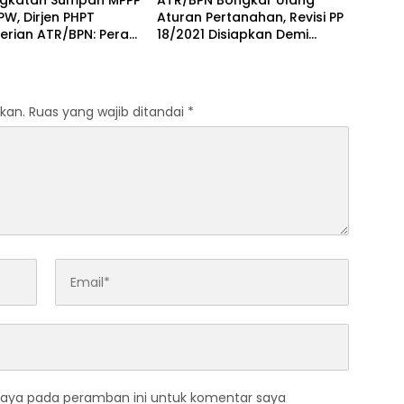
gkatan Sumpah MPPP
ATR/BPN Bongkar Ulang
W, Dirjen PHPT
Aturan Pertanahan, Revisi PP
erian ATR/BPN: Peran
18/2021 Disiapkan Demi
usial untuk Kualitas
Kepastian Hukum Tanah
n Pertanahan
Nasional
kan.
Ruas yang wajib ditandai
*
saya pada peramban ini untuk komentar saya