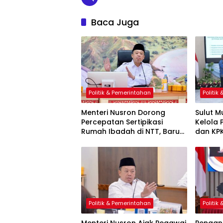
Baca Juga
Politik & Pemerintahan
Politik
Menteri Nusron Dorong
Sulut M
Percepatan Sertipikasi
Kelola 
Rumah Ibadah di NTT, Baru
dan KP
42 Persen Miliki Kepastian
Transp
Hukum
Politik & Pemerintahan
Politik