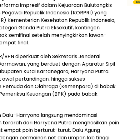
rforma impresif dalam Kejuaraan Bulutangkis
 Pegawai Republik Indonesia (KORPRI) yang
OR) Kementerian Kesehatan Republik Indonesia,
ategori Ganda Putra Eksekutif, kontingen
ak semifinal setelah menyingkirkan lawan-
empat final.
/BPN diperkuat oleh Sekretaris Jenderal
armawan, yang berduet dengan Aparatur Sipil
bupaten Kutai Kartanegara, Harryona Putra.
jak awal pertandingan, hingga sukses
n Pemuda dan Olahraga (Kemenpora) di babak
 Pemeriksa Keuangan (BPK) pada babak
an Dalu–Harryona langsung mendominasi
terarah dari Harryona Putra menghasilkan poin
 empat poin berturut-turut. Dalu Agung
dengan permainan net dan umpan lob tinggi