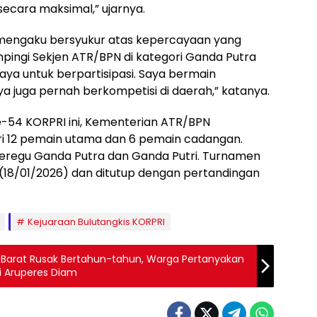
ecara maksimal,” ujarnya.
) mengaku bersyukur atas kepercayaan yang
ingi Sekjen ATR/BPN di kategori Ganda Putra
caya untuk berpartisipasi. Saya bermain
 juga pernah berkompetisi di daerah,” katanya.
e-54 KORPRI ini, Kementerian ATR/BPN
dari 12 pemain utama dan 6 pemain cadangan.
beregu Ganda Putra dan Ganda Putri. Turnamen
 (18/01/2026) dan ditutup dengan pertandingan
Kejuaraan Bulutangkis KORPRI
Barat Rusak Bertahun-tahun, Warga Pertanyakan
ri Aruperes Diam