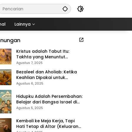
nal
Lainnya
enungan
Kristus adalah Tabut Itu:
Takhta yang Menuntut
Kekudusan (Keluaran 37:1–9)
Agustus 7, 2025
Bezaleel dan Aholiab: Ketika
Keahlian Dipakai untuk
Kemuliaan Tuhan (Keluaran
Agustus 6, 2025
36:1–7)
Hidupku Adalah Persembahan:
Belajar dari Bangsa Israel di
Padang Gurun (Keluaran 35:4–
Agustus 5, 2025
29)
Kembali ke Meja Kerja, Tapi
Hati Tetap di Altar (Keluaran