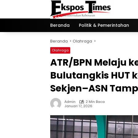
Langsung
ke
konten
Beranda
Politik & Pemerintahan
Beranda
Olahraga
Olahraga
ATR/BPN Melaju ke
Bulutangkis HUT k
Sekjen–ASN Tamp
Admin
2 Min Baca
Januari 17, 2026