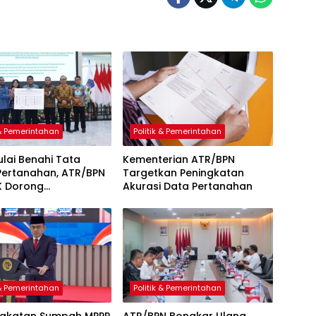
 & Pemerintahan
Politik & Pemerintahan
ulai Benahi Tata
Kementerian ATR/BPN
Pertanahan, ATR/BPN
Targetkan Peningkatan
K Dorong
Akurasi Data Pertanahan
aransi Aset Daerah
 & Pemerintahan
Politik & Pemerintahan