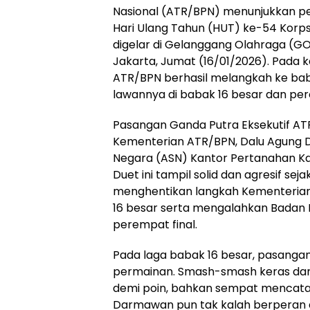
Nasional (ATR/BPN) menunjukkan pe
Hari Ulang Tahun (HUT) ke-54 Korps
digelar di Gelanggang Olahraga (G
Jakarta, Jumat (16/01/2026). Pada k
ATR/BPN berhasil melangkah ke bab
lawannya di babak 16 besar dan per
Pasangan Ganda Putra Eksekutif ATR
Kementerian ATR/BPN, Dalu Agung D
Negara (ASN) Kantor Pertanahan Ka
Duet ini tampil solid dan agresif se
menghentikan langkah Kementeria
16 besar serta mengalahkan Badan
perempat final.
Pada laga babak 16 besar, pasang
permainan. Smash-smash keras dan 
demi poin, bahkan sempat mencatat
Darmawan pun tak kalah berperan 