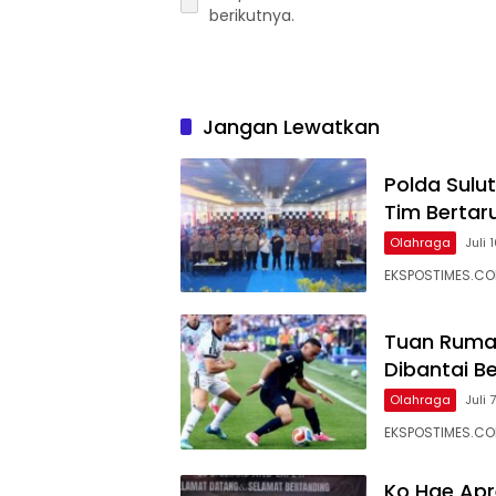
berikutnya.
Jangan Lewatkan
Polda Sulut
Tim Bertar
Olahraga
Juli 
EKSPOSTIMES.COM
Tuan Rumah
Dibantai Be
Olahraga
Juli 
EKSPOSTIMES.COM
Ko Hae Apr