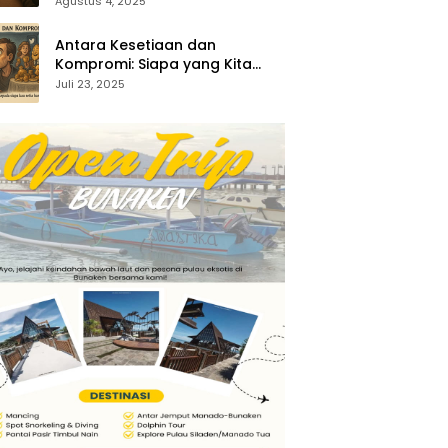
35:1-5)
Agustus 4, 2025
Antara Kesetiaan dan
Kompromi: Siapa yang Kita
Sembah? (Keluaran 34:14–15)
Juli 23, 2025