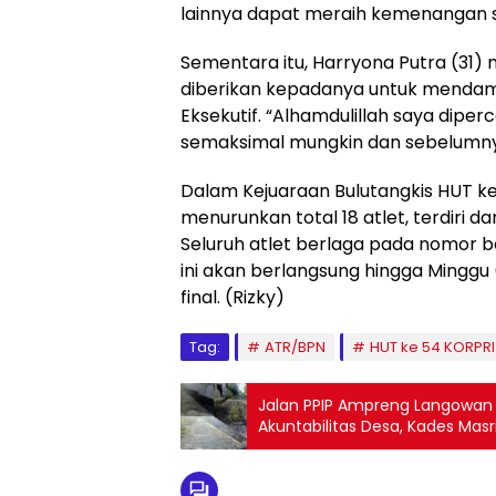
lainnya dapat meraih kemenangan s
Sementara itu, Harryona Putra (31
diberikan kepadanya untuk mendamp
Eksekutif. “Alhamdulillah saya diper
semaksimal mungkin dan sebelumnya
Dalam Kejuaraan Bulutangkis HUT k
menurunkan total 18 atlet, terdiri 
Seluruh atlet berlaga pada nomor 
ini akan berlangsung hingga Minggu
final. (Rizky)
Tag:
ATR/BPN
HUT ke 54 KORPRI
Jalan PPIP Ampreng Langowan 
Akuntabilitas Desa, Kades Mas