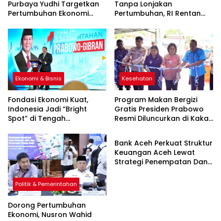
Purbaya Yudhi Targetkan
Tanpa Lonjakan
Pertumbuhan Ekonomi
Pertumbuhan, RI Rentan
Mendekati 6 Persen
Ambruk Saat Dunia
Bergejolak
Ekonomi & Bisnis
Kesehatan
Fondasi Ekonomi Kuat,
Program Makan Bergizi
Indonesia Jadi “Bright
Gratis Presiden Prabowo
Spot” di Tengah
Resmi Diluncurkan di Kakas
Ekonomi & Bisnis
Ketidakpastian Global
Barat, Dapur MBG Sumilat-
Lumawir Siap Layani Anak-
Bank Aceh Perkuat Struktur
anak dan Ibu Hamil
Keuangan Aceh Lewat
Strategi Penempatan Dana
dan Pembiayaan UMKM
Politik & Pemerintahan
Dorong Pertumbuhan
Ekonomi, Nusron Wahid