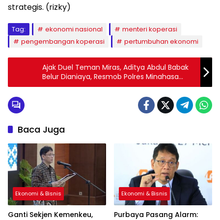
strategis. (rizky)
Tag:
ekonomi nasional
menteri koperasi
pengembangan koperasi
pertumbuhan ekonomi
Ajak Duel Teman Miras, Aditya Abdul Babak
Belur Dianiaya, Resmob Polres Minahasa
Tangkap Tiga Pelaku
Baca Juga
Ekonomi & Bisnis
Ekonomi & Bisnis
Ganti Sekjen Kemenkeu,
Purbaya Pasang Alarm: