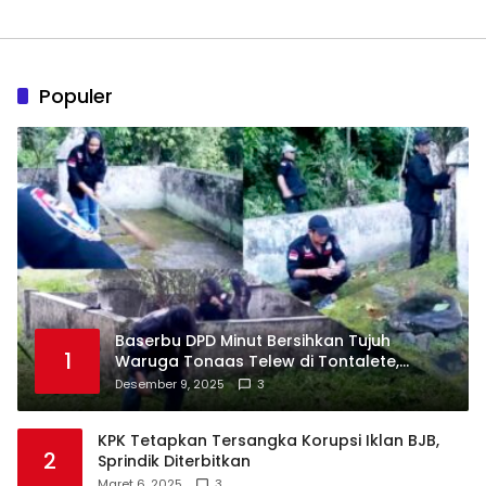
Populer
Baserbu DPD Minut Bersihkan Tujuh
1
Waruga Tonaas Telew di Tontalete,
Agenda Rutin Pelestarian Jejak Leluhur
Desember 9, 2025
3
Minahasa
KPK Tetapkan Tersangka Korupsi Iklan BJB,
2
Sprindik Diterbitkan
Maret 6, 2025
3