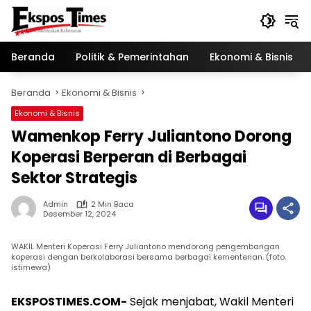
Langsung
ke
konten
Beranda
Politik & Pemerintahan
Ekonomi & Bisnis
Beranda
Ekonomi & Bisnis
Ekonomi & Bisnis
Wamenkop Ferry Juliantono Dorong
Koperasi Berperan di Berbagai
Sektor Strategis
Admin
2 Min Baca
Desember 12, 2024
WAKIL Menteri Koperasi Ferry Juliantono mendorong pengembangan
koperasi dengan berkolaborasi bersama berbagai kementerian. (foto.
istimewa)
EKSPOSTIMES.COM-
Sejak menjabat, Wakil Menteri