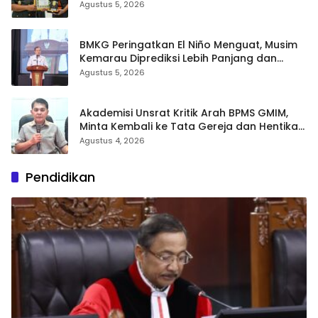
dan Profesional
Agustus 5, 2026
BMKG Peringatkan El Niño Menguat, Musim
Kemarau Diprediksi Lebih Panjang dan
Kering pada Agustus–September
Agustus 5, 2026
Akademisi Unsrat Kritik Arah BPMS GMIM,
Minta Kembali ke Tata Gereja dan Hentikan
Polarisasi
Agustus 4, 2026
Pendidikan