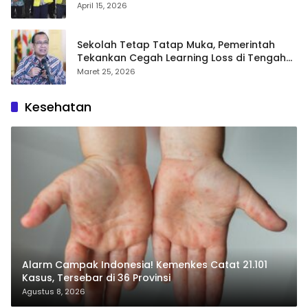
FH UI
April 15, 2026
Sekolah Tetap Tatap Muka, Pemerintah
Tekankan Cegah Learning Loss di Tengah
Krisis Global
Maret 25, 2026
Kesehatan
Alarm Campak Indonesia! Kemenkes Catat 21.101
Kasus, Tersebar di 36 Provinsi
Agustus 8, 2026