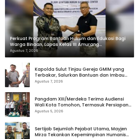
Perkuat Program Bantuan Hukum dan Edukasi Bagi
Warga Binaan, Lapas Kelas III Amurang
Tandatangani MoU Dengan LBH KASALANG CENTER
Agustus 7, 2026
Kapolda Sulut Tinjau Gereja GMIM yang
Terbakar, Salurkan Bantuan dan Imbau
Waspada Musim Kemarau
Agustus 7, 2026
Pangdam XIII/Merdeka Terima Audiensi
Wali Kota Tomohon, Termasuk Persiapan
TIFF
Agustus 5, 2026
Sertijab Sejumlah Pejabat Utama, Mayjen
Mirza Tekankan Kepemimpinan Humanis