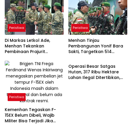
Peristiwa
Peristiwa
Di Markas Letkol Ade,
Menhan Tinjau
Menhan Tekankan
Pembangunan Yonif Bara
Pembinaan Prajurit
Sakti, Targetkan 514
Peristiwa
Berkualitas dan
Batalyon se-Nusantara
Berprestasi
Operasi Besar Satgas
Hutan, 317 Ribu Hektare
Lahan Ilegal Ditertibkan,
TNI di Garda Terdepan
Peristiwa
Kemenhan Tegaskan F-
15EX Belum Dibeli, Wajib
Militer Bisa Terjadi Jika
Anggaran Mencukupi