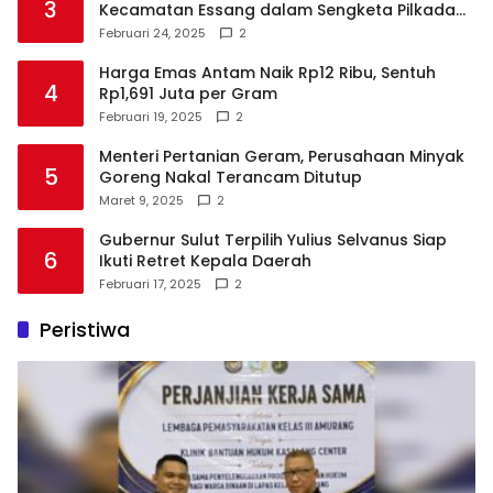
3
Kecamatan Essang dalam Sengketa Pilkada
Talaud
Februari 24, 2025
2
Harga Emas Antam Naik Rp12 Ribu, Sentuh
4
Rp1,691 Juta per Gram
Februari 19, 2025
2
Menteri Pertanian Geram, Perusahaan Minyak
5
Goreng Nakal Terancam Ditutup
Maret 9, 2025
2
Gubernur Sulut Terpilih Yulius Selvanus Siap
6
Ikuti Retret Kepala Daerah
Februari 17, 2025
2
Peristiwa