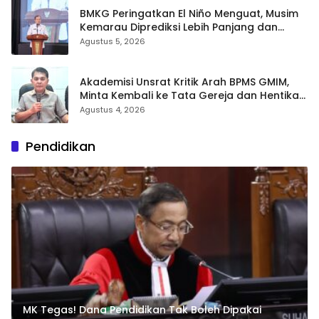
BMKG Peringatkan El Niño Menguat, Musim
Kemarau Diprediksi Lebih Panjang dan
Kering pada Agustus–September
Agustus 5, 2026
Akademisi Unsrat Kritik Arah BPMS GMIM,
Minta Kembali ke Tata Gereja dan Hentikan
Polarisasi
Agustus 4, 2026
Pendidikan
MK Tegas! Dana Pendidikan Tak Boleh Dipakai