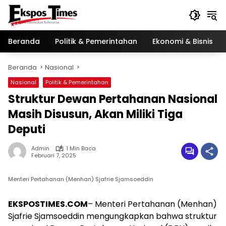
Langsung
ke
konten
Beranda
Politik & Pemerintahan
Ekonomi & Bisnis
Beranda
Nasional
Nasional
Politik & Pemerintahan
Struktur Dewan Pertahanan Nasional
Masih Disusun, Akan Miliki Tiga
Deputi
Admin
1 Min Baca
Februari 7, 2025
Menteri Pertahanan (Menhan) Sjafrie Sjamsoeddin
EKSPOSTIMES.COM
– Menteri Pertahanan (Menhan)
Sjafrie Sjamsoeddin mengungkapkan bahwa struktur