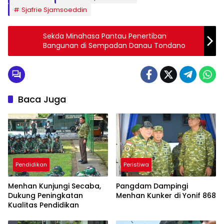
Sjafrie Sjamsoeddin
Sekda Minahasa Pantau Penertiban
Bangunan di Sempadan Danau Tondano
Baca Juga
Pendidikan
Peristiwa
Menhan Kunjungi Secaba,
Pangdam Dampingi
Dukung Peningkatan
Menhan Kunker di Yonif 868
Kualitas Pendidikan