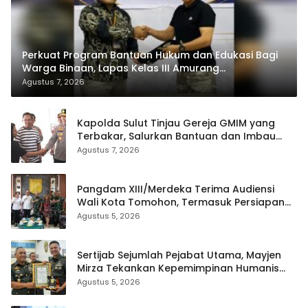
Perkuat Program Bantuan Hukum dan Edukasi Bagi
Warga Binaan, Lapas Kelas III Amurang
Tandatangani MoU Dengan LBH KASALANG CENTER
Agustus 7, 2026
Kapolda Sulut Tinjau Gereja GMIM yang
Terbakar, Salurkan Bantuan dan Imbau
Waspada Musim Kemarau
Agustus 7, 2026
Pangdam XIII/Merdeka Terima Audiensi
Wali Kota Tomohon, Termasuk Persiapan
TIFF
Agustus 5, 2026
Sertijab Sejumlah Pejabat Utama, Mayjen
Mirza Tekankan Kepemimpinan Humanis
dan Profesional
Agustus 5, 2026