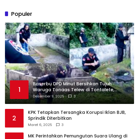
Populer
Baserbu DPD Minut Bersihkan Tujuh
1
Waruga Tonaas Telew di Tontalete,
Agenda Rutin Pelestarian Jejak Leluhur
Desember 9, 2025
3
Minahasa
KPK Tetapkan Tersangka Korupsi Iklan BJB,
2
Sprindik Diterbitkan
Maret 6, 2025
3
MK Perintahkan Pemungutan Suara Ulang di