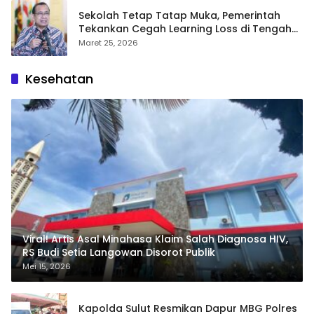
Sekolah Tetap Tatap Muka, Pemerintah
Tekankan Cegah Learning Loss di Tengah
Krisis Global
Maret 25, 2026
Kesehatan
Viral! Artis Asal Minahasa Klaim Salah Diagnosa HIV,
RS Budi Setia Langowan Disorot Publik
Mei 15, 2026
Kapolda Sulut Resmikan Dapur MBG Polres