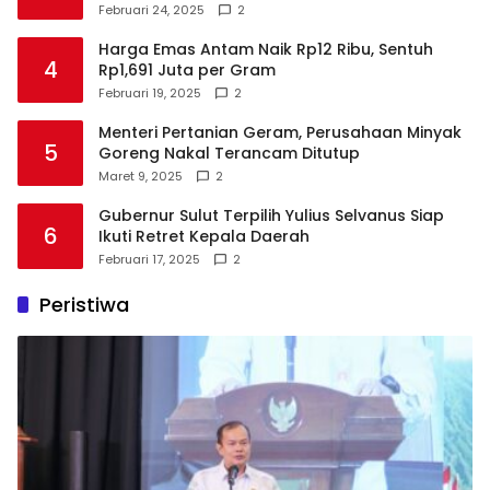
Talaud
Februari 24, 2025
2
Harga Emas Antam Naik Rp12 Ribu, Sentuh
4
Rp1,691 Juta per Gram
Februari 19, 2025
2
Menteri Pertanian Geram, Perusahaan Minyak
5
Goreng Nakal Terancam Ditutup
Maret 9, 2025
2
Gubernur Sulut Terpilih Yulius Selvanus Siap
6
Ikuti Retret Kepala Daerah
Februari 17, 2025
2
Peristiwa