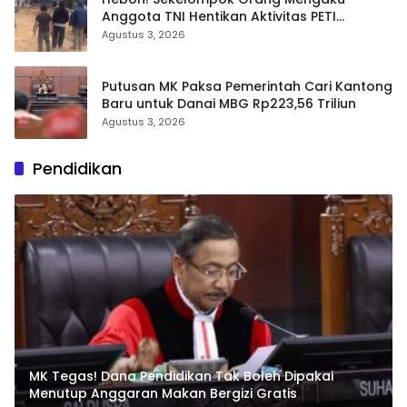
Anggota TNI Hentikan Aktivitas PETI
Ratatotok: Video Adu Mulut dan Aksi
Agustus 3, 2026
Penembakan Sorot Carut-marut
Penegakan Hukum
Putusan MK Paksa Pemerintah Cari Kantong
Baru untuk Danai MBG Rp223,56 Triliun
Agustus 3, 2026
Pendidikan
MK Tegas! Dana Pendidikan Tak Boleh Dipakai
Menutup Anggaran Makan Bergizi Gratis