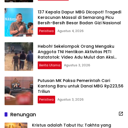
137 Kepala Dapur MBG Dicopot! Tragedi
Keracunan Massal di Semarang Picu
Bersih-Bersih Besar Badan Gizi Nasional
Peristiwa
Agustus 4, 2026
Heboh! Sekelompok Orang Mengaku
Anggota TNI Hentikan Aktivitas PETI
Ratatotok: Video Adu Mulut dan Aksi
Penembakan Sorot Carut-marut
Berita Utama
Agustus 3, 2026
Penegakan Hukum
Putusan MK Paksa Pemerintah Cari
Kantong Baru untuk Danai MBG Rp223,56
Triliun
Peristiwa
Agustus 3, 2026
Renungan
Kristus adalah Tabut Itu: Takhta yang