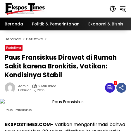
Langsung
ke
konten
Beranda
Politik & Pemerintahan
Ekonomi & Bisnis
Beranda
Peristiwa
Peristiwa
Paus Fransiskus Dirawat di Rumah
Sakit karena Bronkitis, Vatikan:
Kondisinya Stabil
1
Admin
2 Min Baca
Februari 17, 2025
Paus Fransiskus
EKSPOSTIMES.COM-
Vatikan mengonfirmasi bahwa