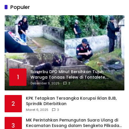
Populer
Baserbu DPD Minut Bersihkan Tujuh
1
Waruga Tonaas Telew di Tontalete,
Agenda Rutin Pelestarian Jejak Leluhur
Desember 9, 2025
3
Minahasa
KPK Tetapkan Tersangka Korupsi Iklan BJB,
2
Sprindik Diterbitkan
Maret 6, 2025
3
MK Perintahkan Pemungutan Suara Ulang di
3
Kecamatan Essang dalam Sengketa Pilkada