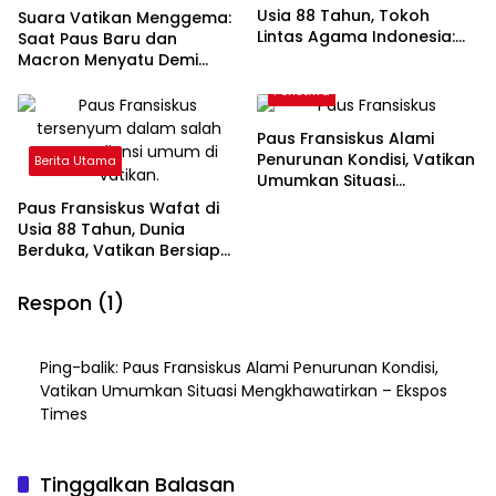
Usia 88 Tahun, Tokoh
Suara Vatikan Menggema:
Lintas Agama Indonesia:
Saat Paus Baru dan
Dunia Kehilangan Penjaga
Macron Menyatu Demi
Damai
Dunia yang Terluka
Peristiwa
Paus Fransiskus Alami
Penurunan Kondisi, Vatikan
Berita Utama
Umumkan Situasi
Mengkhawatirkan
Paus Fransiskus Wafat di
Usia 88 Tahun, Dunia
Berduka, Vatikan Bersiap
Gelar Pemakaman
Sederhana
Respon (1)
Ping-balik:
Paus Fransiskus Alami Penurunan Kondisi,
Vatikan Umumkan Situasi Mengkhawatirkan – Ekspos
Times
Tinggalkan Balasan