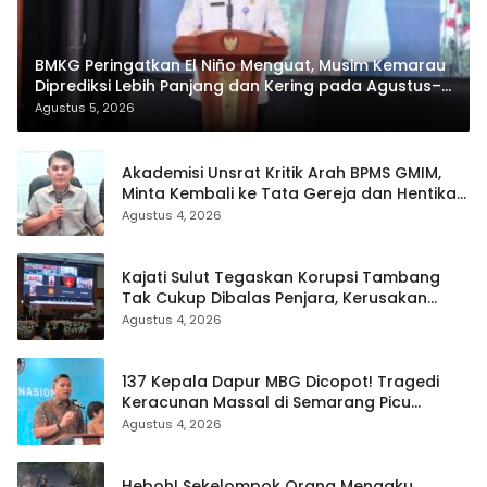
BMKG Peringatkan El Niño Menguat, Musim Kemarau
Diprediksi Lebih Panjang dan Kering pada Agustus–
September
Agustus 5, 2026
Akademisi Unsrat Kritik Arah BPMS GMIM,
Minta Kembali ke Tata Gereja dan Hentikan
Polarisasi
Agustus 4, 2026
Kajati Sulut Tegaskan Korupsi Tambang
Tak Cukup Dibalas Penjara, Kerusakan
Lingkungan Wajib Dipulihkan
Agustus 4, 2026
137 Kepala Dapur MBG Dicopot! Tragedi
Keracunan Massal di Semarang Picu
Bersih-Bersih Besar Badan Gizi Nasional
Agustus 4, 2026
Heboh! Sekelompok Orang Mengaku