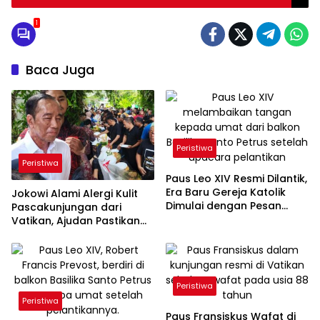
Perumahan
1
Baca Juga
Peristiwa
Peristiwa
Paus Leo XIV Resmi Dilantik,
Era Baru Gereja Katolik
Jokowi Alami Alergi Kulit
Dimulai dengan Pesan
Pascakunjungan dari
Persatuan dan Cinta Kasih
Vatikan, Ajudan Pastikan
Kondisi Umum Sehat
Peristiwa
Peristiwa
Paus Fransiskus Wafat di