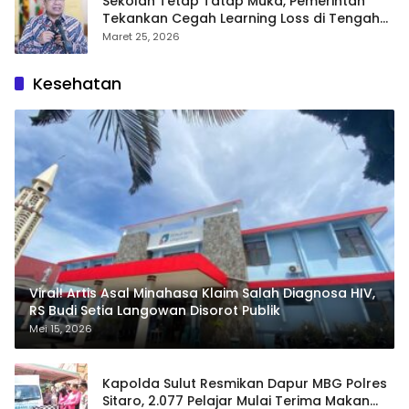
Sekolah Tetap Tatap Muka, Pemerintah
Tekankan Cegah Learning Loss di Tengah
Krisis Global
Maret 25, 2026
Kesehatan
Viral! Artis Asal Minahasa Klaim Salah Diagnosa HIV,
RS Budi Setia Langowan Disorot Publik
Mei 15, 2026
Kapolda Sulut Resmikan Dapur MBG Polres
Sitaro, 2.077 Pelajar Mulai Terima Makan