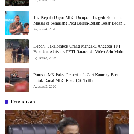
Dipulihkan
Agustus 4, 2026
137 Kepala Dapur MBG Dicopot! Tragedi Keracunan
Massal di Semarang Picu Bersih-Bersih Besar Badan
Gizi Nasional
Agustus 4, 2026
Heboh! Sekelompok Orang Mengaku Anggota TNI
Hentikan Aktivitas PETI Ratatotok: Video Adu Mulut
dan Aksi Penembakan Sorot Carut-marut Penegakan
Agustus 3, 2026
Hukum
Putusan MK Paksa Pemerintah Cari Kantong Baru
untuk Danai MBG Rp223,56 Triliun
Agustus 3, 2026
Pendidikan