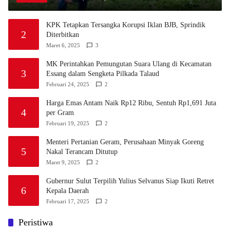
KPK Tetapkan Tersangka Korupsi Iklan BJB, Sprindik
2
Diterbitkan
Maret 6, 2025
3
MK Perintahkan Pemungutan Suara Ulang di Kecamatan
3
Essang dalam Sengketa Pilkada Talaud
Februari 24, 2025
2
Harga Emas Antam Naik Rp12 Ribu, Sentuh Rp1,691 Juta
4
per Gram
Februari 19, 2025
2
Menteri Pertanian Geram, Perusahaan Minyak Goreng
5
Nakal Terancam Ditutup
Maret 9, 2025
2
Gubernur Sulut Terpilih Yulius Selvanus Siap Ikuti Retret
6
Kepala Daerah
Februari 17, 2025
2
Peristiwa