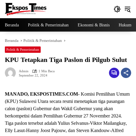
Langsung
ke
konten
Beranda
Politik & Pemerintahan
Ekonomi & Bisnis
Hukum & 
Beranda
Politik & Pemerintahan
Politik & Pemerintahan
KPU Tetapkan Tiga Paslon di Pilgub Sulut
Admin
1 Min Baca
September 22, 2024
MANADO, EKSPOSTIMES.COM-
Komisi Pemilihan Umum
(KPU) Sulawesi Utara secara resmi menetapkan tiga pasangan
calon (paslon) Gubernur dan Wakil Gubernur yang akan
berkompetisi dalam Pemilihan Gubernur 27 November 2024.
Tiga paslon tersebut adalah Yulius Selvanus-Viktor Mailangkay,
Elly Lasut-Hanny Joost Pajouw, dan Steven Kandouw-Alfred