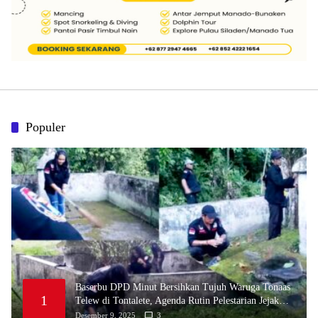
Populer
Baserbu DPD Minut Bersihkan Tujuh Waruga Tonaas
1
Telew di Tontalete, Agenda Rutin Pelestarian Jejak
Leluhur Minahasa
Desember 9, 2025
3