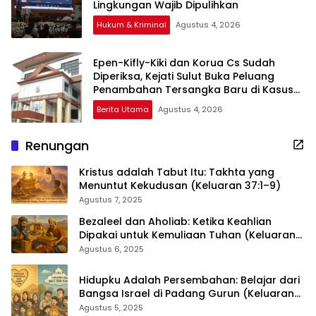
Lingkungan Wajib Dipulihkan
Hukum & Kriminal
Agustus 4, 2026
Epen-Kifly-Kiki dan Korua Cs Sudah
Diperiksa, Kejati Sulut Buka Peluang
Penambahan Tersangka Baru di Kasus
PT HWR
Berita Utama
Agustus 4, 2026
Renungan
Kristus adalah Tabut Itu: Takhta yang
Menuntut Kekudusan (Keluaran 37:1–9)
Agustus 7, 2025
Bezaleel dan Aholiab: Ketika Keahlian
Dipakai untuk Kemuliaan Tuhan (Keluaran
36:1–7)
Agustus 6, 2025
Hidupku Adalah Persembahan: Belajar dari
Bangsa Israel di Padang Gurun (Keluaran
35:4–29)
Agustus 5, 2025