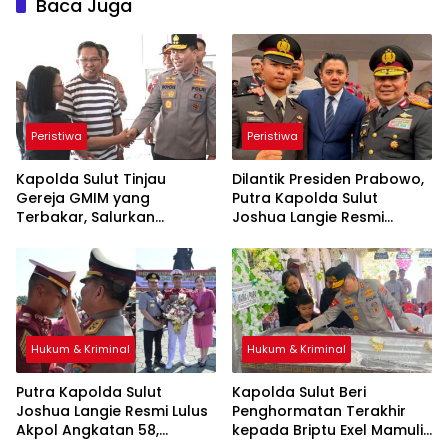
Baca Juga
Peristiwa
Peristiwa
Kapolda Sulut Tinjau
Dilantik Presiden Prabowo,
Gereja GMIM yang
Putra Kapolda Sulut
Terbakar, Salurkan
Joshua Langie Resmi
Bantuan dan Imbau
Sandang Pangkat Ipda
Waspada Musim Kemarau
Hukum & Kriminal
Hukum & Kriminal
Putra Kapolda Sulut
Kapolda Sulut Beri
Joshua Langie Resmi Lulus
Penghormatan Terakhir
Akpol Angkatan 58,
kepada Briptu Exel Mamuli,