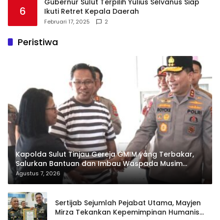
Gubernur Sulut Terpilih Yulius Selvanus Siap
6
Ikuti Retret Kepala Daerah
Februari 17, 2025
2
Peristiwa
Kapolda Sulut Tinjau Gereja GMIM yang Terbakar,
Salurkan Bantuan dan Imbau Waspada Musim
Kemarau
Agustus 7, 2026
Sertijab Sejumlah Pejabat Utama, Mayjen
Mirza Tekankan Kepemimpinan Humanis