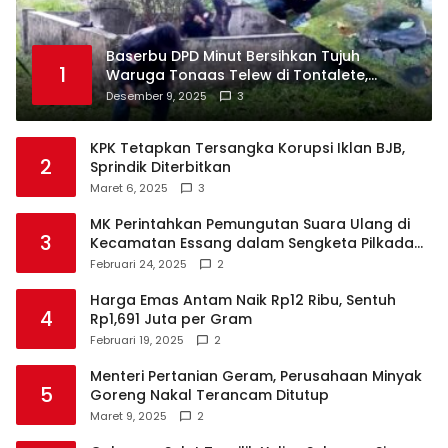
Baserbu DPD Minut Bersihkan Tujuh
1
Waruga Tonaas Telew di Tontalete,
Agenda Rutin Pelestarian Jejak Leluhur
Desember 9, 2025
3
Minahasa
KPK Tetapkan Tersangka Korupsi Iklan BJB,
2
Sprindik Diterbitkan
Maret 6, 2025
3
MK Perintahkan Pemungutan Suara Ulang di
3
Kecamatan Essang dalam Sengketa Pilkada
Talaud
Februari 24, 2025
2
Harga Emas Antam Naik Rp12 Ribu, Sentuh
4
Rp1,691 Juta per Gram
Februari 19, 2025
2
Menteri Pertanian Geram, Perusahaan Minyak
5
Goreng Nakal Terancam Ditutup
Maret 9, 2025
2