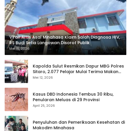
Viral! Artis Asal Minahasa Klaim Salah Diagnosa HIV,
RS Budi Setia Langowan Disorot Publik
Mei 15, 2026
Kapolda Sulut Resmikan Dapur MBG Polres
Sitaro, 2.077 Pelajar Mulai Terima Makan
Gratis
Mei 12, 2026
Kasus DBD Indonesia Tembus 30 Ribu,
Penularan Meluas di 29 Provinsi
April 25, 2026
Penyuluhan dan Pemeriksaan Kesehatan di
Makodim Minahasa