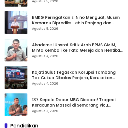
dan Profesional
Agustus 5, 2026
BMKG Peringatkan El Niño Menguat, Musim
Kemarau Diprediksi Lebih Panjang dan
Kering pada Agustus–September
Agustus 5, 2026
Akademisi Unsrat Kritik Arah BPMS GMIM,
Minta Kembali ke Tata Gereja dan Hentikan
Polarisasi
Agustus 4, 2026
Kajati Sulut Tegaskan Korupsi Tambang
Tak Cukup Dibalas Penjara, Kerusakan
Lingkungan Wajib Dipulihkan
Agustus 4, 2026
137 Kepala Dapur MBG Dicopot! Tragedi
Keracunan Massal di Semarang Picu
Bersih-Bersih Besar Badan Gizi Nasional
Agustus 4, 2026
Pendidikan