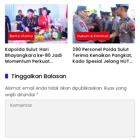
Sandang Gelar S.Tr.K
Pastikan Keluarga Dapat
Pendampingan
Berita Utama
Hukum & Kriminal
Kapolda Sulut: Hari
290 Personel Polda Sulut
Bhayangkara ke-80 Jadi
Terima Kenaikan Pangkat,
Momentum Perkuat
Kado Spesial Jelang HUT
Pengabdian dan
Bhayangkara ke-80
Kepercayaan Publik
Tinggalkan Balasan
Alamat email Anda tidak akan dipublikasikan.
Ruas yang
wajib ditandai
*