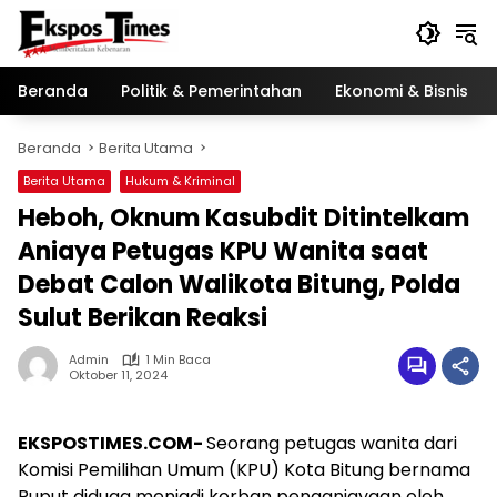
Langsung
ke
konten
Beranda
Politik & Pemerintahan
Ekonomi & Bisnis
Beranda
Berita Utama
Berita Utama
Hukum & Kriminal
Heboh, Oknum Kasubdit Ditintelkam
Aniaya Petugas KPU Wanita saat
Debat Calon Walikota Bitung, Polda
Sulut Berikan Reaksi
Admin
1 Min Baca
Oktober 11, 2024
EKSPOSTIMES.COM-
Seorang petugas wanita dari
Komisi Pemilihan Umum (KPU) Kota Bitung bernama
Puput diduga menjadi korban penganiayaan oleh