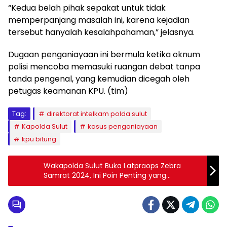
“Kedua belah pihak sepakat untuk tidak
memperpanjang masalah ini, karena kejadian
tersebut hanyalah kesalahpahaman,” jelasnya.
Dugaan penganiayaan ini bermula ketika oknum
polisi mencoba memasuki ruangan debat tanpa
tanda pengenal, yang kemudian dicegah oleh
petugas keamanan KPU. (tim)
Tag:
direktorat intelkam polda sulut
Kapolda Sulut
kasus penganiayaan
kpu bitung
Wakapolda Sulut Buka Latpraops Zebra
Samrat 2024, Ini Poin Penting yang
Ditekankan