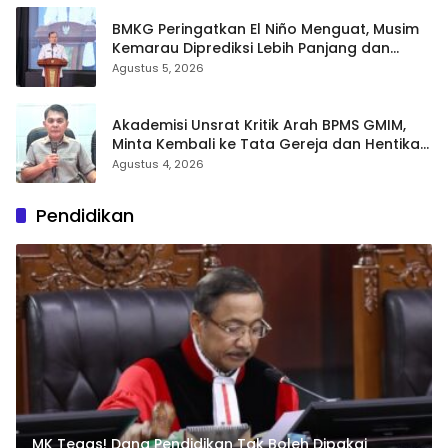
BMKG Peringatkan El Niño Menguat, Musim
Kemarau Diprediksi Lebih Panjang dan
Kering pada Agustus–September
Agustus 5, 2026
Akademisi Unsrat Kritik Arah BPMS GMIM,
Minta Kembali ke Tata Gereja dan Hentikan
Polarisasi
Agustus 4, 2026
Pendidikan
MK Tegas! Dana Pendidikan Tak Boleh Dipakai