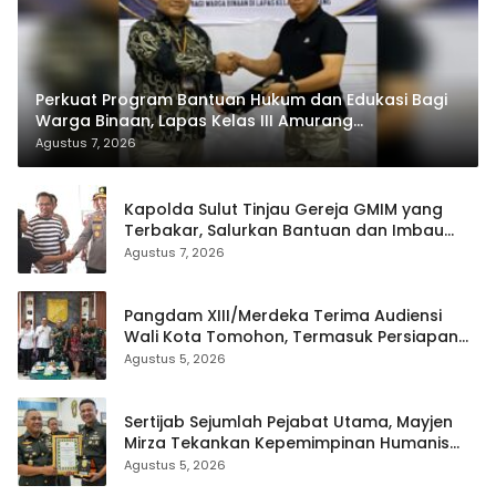
Perkuat Program Bantuan Hukum dan Edukasi Bagi
Warga Binaan, Lapas Kelas III Amurang
Tandatangani MoU Dengan LBH KASALANG CENTER
Agustus 7, 2026
Kapolda Sulut Tinjau Gereja GMIM yang
Terbakar, Salurkan Bantuan dan Imbau
Waspada Musim Kemarau
Agustus 7, 2026
Pangdam XIII/Merdeka Terima Audiensi
Wali Kota Tomohon, Termasuk Persiapan
TIFF
Agustus 5, 2026
Sertijab Sejumlah Pejabat Utama, Mayjen
Mirza Tekankan Kepemimpinan Humanis
dan Profesional
Agustus 5, 2026