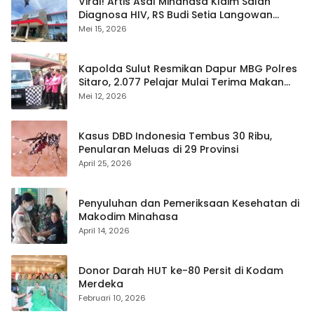
Viral! Artis Asal Minahasa Klaim Salah
Diagnosa HIV, RS Budi Setia Langowan
Disorot Publik
Mei 15, 2026
Kapolda Sulut Resmikan Dapur MBG Polres
Sitaro, 2.077 Pelajar Mulai Terima Makan
Gratis
Mei 12, 2026
Kasus DBD Indonesia Tembus 30 Ribu,
Penularan Meluas di 29 Provinsi
April 25, 2026
Penyuluhan dan Pemeriksaan Kesehatan di
Makodim Minahasa
April 14, 2026
Donor Darah HUT ke-80 Persit di Kodam
Merdeka
Februari 10, 2026