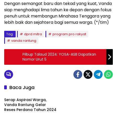
Dengan semangat baru dan tekad yang kuat, Vanda
siap menghadapi lima tahun ke depan dengan fokus
penuh untuk membangun Minahasa Tenggara yang
lebih baik dan sejahtera bagi semua warga. (*/tim)
Tag:
dprd mitra
program pro rakyat
vanda rantung
Pilbup Talaud 2024: YOSA-ASB Dapatkan
Nomor Urut 5
Baca Juga
Politik & Pemerintahan
Serap Aspirasi Warga,
Vanda Rantung Gelar
Reses Perdana Tahun 2024