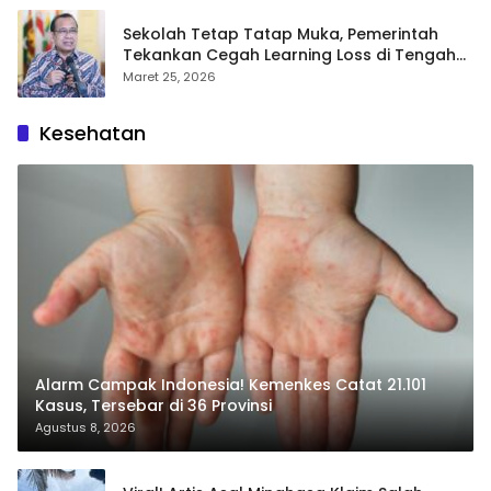
Sekolah Tetap Tatap Muka, Pemerintah
Tekankan Cegah Learning Loss di Tengah
Krisis Global
Maret 25, 2026
Kesehatan
Alarm Campak Indonesia! Kemenkes Catat 21.101
Kasus, Tersebar di 36 Provinsi
Agustus 8, 2026