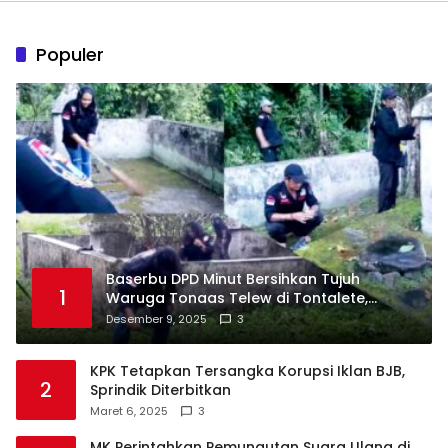
Populer
Baserbu DPD Minut Bersihkan Tujuh
1
Waruga Tonaas Telew di Tontalete,
Agenda Rutin Pelestarian Jejak Leluhur
Desember 9, 2025
3
Minahasa
KPK Tetapkan Tersangka Korupsi Iklan BJB,
2
Sprindik Diterbitkan
Maret 6, 2025
3
MK Perintahkan Pemungutan Suara Ulang di