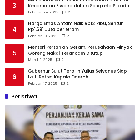
3
Kecamatan Essang dalam Sengketa Pilkada
Talaud
Februari 24, 2025
2
Harga Emas Antam Naik Rp12 Ribu, Sentuh
4
Rp1,691 Juta per Gram
Februari 19, 2025
2
Menteri Pertanian Geram, Perusahaan Minyak
5
Goreng Nakal Terancam Ditutup
Maret 9, 2025
2
Gubernur Sulut Terpilih Yulius Selvanus Siap
6
Ikuti Retret Kepala Daerah
Februari 17, 2025
2
Peristiwa