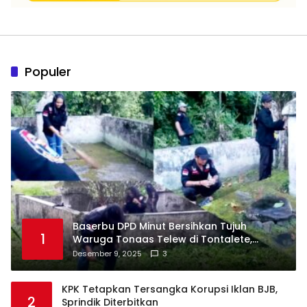
Populer
Baserbu DPD Minut Bersihkan Tujuh
1
Waruga Tonaas Telew di Tontalete,
Agenda Rutin Pelestarian Jejak Leluhur
Desember 9, 2025
3
Minahasa
KPK Tetapkan Tersangka Korupsi Iklan BJB,
2
Sprindik Diterbitkan