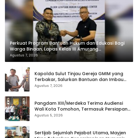
Perkuat Program Bantuan Hukum dan Edukasi Bagi
Warga Binaan, Lapas Kelas III Amurang
Tandatangani MoU Dengan LBH KASALANG CENTER
Agustus 7, 2026
Kapolda Sulut Tinjau Gereja GMIM yang
Terbakar, Salurkan Bantuan dan Imbau
Waspada Musim Kemarau
Agustus 7, 2026
Pangdam XIII/Merdeka Terima Audiensi
Wali Kota Tomohon, Termasuk Persiapan
TIFF
Agustus 5, 2026
Sertijab Sejumlah Pejabat Utama, Mayjen