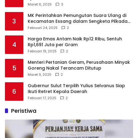
Maret 6, 2025
3
MK Perintahkan Pemungutan Suara Ulang di
3
Kecamatan Essang dalam Sengketa Pilkada
Talaud
Februari 24, 2025
2
Harga Emas Antam Naik Rp12 Ribu, Sentuh
4
Rp1,691 Juta per Gram
Februari 19, 2025
2
Menteri Pertanian Geram, Perusahaan Minyak
5
Goreng Nakal Terancam Ditutup
Maret 9, 2025
2
Gubernur Sulut Terpilih Yulius Selvanus Siap
6
Ikuti Retret Kepala Daerah
Februari 17, 2025
2
Peristiwa