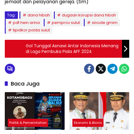
jemaat dan pelayanan gereja. (tim)
Tag:
dana hibah
dugaan korupsi dana hibah
pdt hein arina
pemprov sulut
sinode gmim
tipidkor polda sulut
Gol Tunggal Asnawi Antar Indonesia Menang
di Laga Pembuka Piala AFF 2024
Baca Juga
Politik & Pemerintahan
Ekonomi & Bisnis