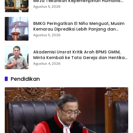
Mirza Tekankan Kepemimpinan Humanis
dan Profesional
Agustus 5, 2026
BMKG Peringatkan El Niño Menguat, Musim
Kemarau Diprediksi Lebih Panjang dan
Kering pada Agustus–September
Agustus 5, 2026
Akademisi Unsrat Kritik Arah BPMS GMIM,
Minta Kembali ke Tata Gereja dan Hentikan
Polarisasi
Agustus 4, 2026
Pendidikan