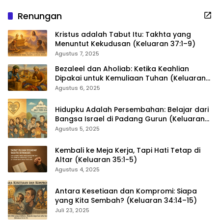
Renungan
Kristus adalah Tabut Itu: Takhta yang
Menuntut Kekudusan (Keluaran 37:1–9)
Agustus 7, 2025
Bezaleel dan Aholiab: Ketika Keahlian
Dipakai untuk Kemuliaan Tuhan (Keluaran
36:1–7)
Agustus 6, 2025
Hidupku Adalah Persembahan: Belajar dari
Bangsa Israel di Padang Gurun (Keluaran
35:4–29)
Agustus 5, 2025
Kembali ke Meja Kerja, Tapi Hati Tetap di
Altar (Keluaran 35:1-5)
Agustus 4, 2025
Antara Kesetiaan dan Kompromi: Siapa
yang Kita Sembah? (Keluaran 34:14–15)
Juli 23, 2025