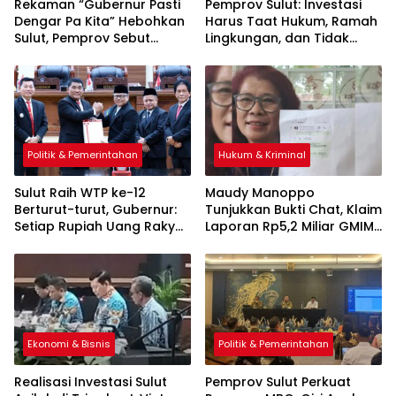
Rekaman “Gubernur Pasti
Pemprov Sulut: Investasi
Dengar Pa Kita” Hebohkan
Harus Taat Hukum, Ramah
Sulut, Pemprov Sebut
Lingkungan, dan Tidak
Hoaks dan Terindikasi AI
Rugikan Masyarakat
Politik & Pemerintahan
Hukum & Kriminal
Sulut Raih WTP ke-12
Maudy Manoppo
Berturut-turut, Gubernur:
Tunjukkan Bukti Chat, Klaim
Setiap Rupiah Uang Rakyat
Laporan Rp5,2 Miliar GMIM
Harus
Berasal dari Internal BPMS
Dipertanggungjawabkan
Ekonomi & Bisnis
Politik & Pemerintahan
Realisasi Investasi Sulut
Pemprov Sulut Perkuat