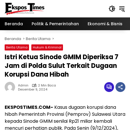
Langsung
ke
konten
Beranda
Politik & Pemerintahan
Ekonomi & Bisnis
Beranda
Berita Utama
Berita Utama
Hukum & Kriminal
Istri Ketua Sinode GMIM Diperiksa 7
Jam di Polda Sulut Terkait Dugaan
Korupsi Dana Hibah
Admin
2 Min Baca
Desember 9, 2024
EKSPOSTIMES.COM-
Kasus dugaan korupsi dana
hibah Pemerintah Provinsi (Pemprov) Sulawesi Utara
kepada Sinode GMIM senilai Rp21 miliar kembali
mencuri perhatian publik. Pada Senin (9/12/2024),