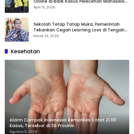
Online di Balik Kasus Pelecehan Mahasiswa
FH UI
April 15, 2026
Sekolah Tetap Tatap Muka, Pemerintah
Tekankan Cegah Learning Loss di Tengah
Krisis Global
Maret 25, 2026
Kesehatan
Alarm Campak Indonesia! Kemenkes Catat 21.101
Kasus, Tersebar di 36 Provinsi
Agustus 8, 2026