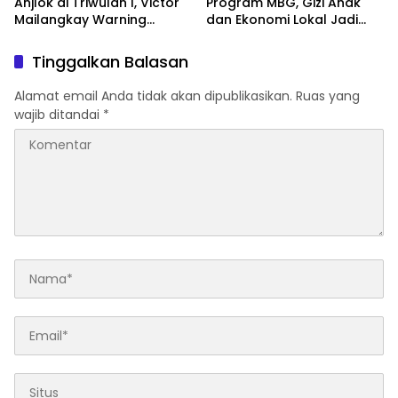
Anjlok di Triwulan I, Victor
Program MBG, Gizi Anak
Mailangkay Warning
dan Ekonomi Lokal Jadi
Kepala Daerah
Sasaran Utama
Tinggalkan Balasan
Alamat email Anda tidak akan dipublikasikan.
Ruas yang
wajib ditandai
*