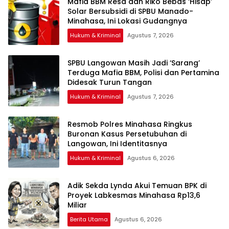
Mafia BBM Resa dan Riko Bebas ‘Hisap’
Solar Bersubsidi di SPBU Manado-
Minahasa, Ini Lokasi Gudangnya
Hukum & Kriminal
Agustus 7, 2026
SPBU Langowan Masih Jadi ‘Sarang’
Terduga Mafia BBM, Polisi dan Pertamina
Didesak Turun Tangan
Hukum & Kriminal
Agustus 7, 2026
Resmob Polres Minahasa Ringkus
Buronan Kasus Persetubuhan di
Langowan, Ini Identitasnya
Hukum & Kriminal
Agustus 6, 2026
Adik Sekda Lynda Akui Temuan BPK di
Proyek Labkesmas Minahasa Rp13,6
Miliar
Berita Utama
Agustus 6, 2026