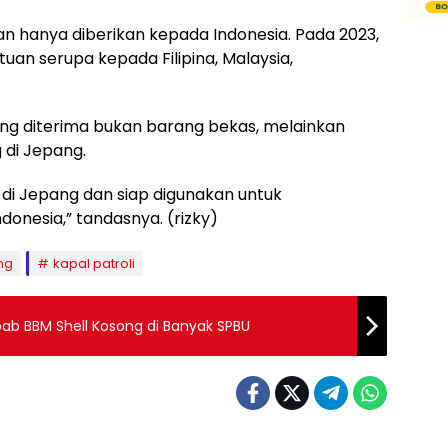
an hanya diberikan kepada Indonesia. Pada 2023,
an serupa kepada Filipina, Malaysia,
ng diterima bukan barang bekas, melainkan
 di Jepang.
un di Jepang dan siap digunakan untuk
onesia,” tandasnya. (rizky)
ng
kapal patroli
bab BBM Shell Kosong di Banyak SPBU