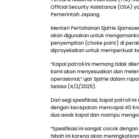
Official Security Assistance (OSA
Pemerintah Jepang.
Menteri Pertahanan Sjafrie Sjamso
akan digunakan untuk mengamankan w
penyempitan (choke point) di perairan
diproyeksikan untuk memperkuat kea
“Kapal patroli ini memang tidak dil
kami akan menyesuaikan dan melen
operasional,” ujar Sjafrie dalam rap
Selasa (4/2/2025).
Dari segi spesifikasi, kapal patroli i
dengan kecepatan mencapai 40 knot.
dua awak kapal dan mampu mengan
“Spesifikasi ini sangat cocok deng
hibah ini karena akan meningkatkan 