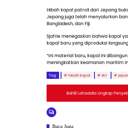
Hibah kapal patroli dari Jepang buk
Jepang juga telah menyalurkan bantu
Bangladesh, dan Fiji.
Sjafrie menegaskan bahwa kapal ya
kapal baru yang diproduksi langsung
“Ini material baru, kapal ini dibang
meningkatkan keamanan maritim Ind
Tag:
hibah kapal
ikn
jepa
Bahlil Lahadalia Ungkap Penye
Baca Juga