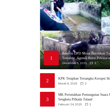
Baserbu DPD Minut Bersihkan Tu
1
Tontalete, Agenda Rutin Pelestari
Desember 9, 2025
3
KPK Tetapkan Tersangka Korupsi Ikl
2
Maret 6, 2025
3
MK Perintahkan Pemungutan Suara 
3
Sengketa Pilkada Talaud
Februari 24, 2025
2