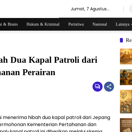
Jumat, 7 Agustus
2026
i & Bisnis
Hukum & Kriminal
Peristiwa
Nasional
Lainnya
Re
ah Dua Kapal Patroli dari
anan Perairan
i menerima hibah dua kapal patroli dari Jepang
i permohonan Kementerian Pertahanan dan
pal-kapal patroli ini diberikan melalui skema