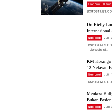
Ekonomi & Bisnis
EKSPOSTIMES.COM
Dr. Rielly L
Internasional 
Nasional
Juli 1
EKSPOSTIMES.CO
Indonesia di…
KM Koxinga 
12 Nelayan B
Nasional
Juli 1
EKSPOSTIMES.CO
Menkes: Bully
Bukan Pasien
Nasional
Juni 