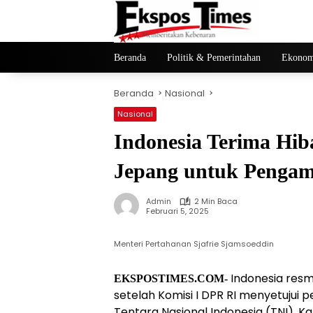
Langsung
ke
konten
Beranda
Politik & Pemerintahan
Ekonom
Beranda
Nasional
Nasional
Indonesia Terima Hib
Jepang untuk Pengam
Admin
2 Min Baca
Februari 5, 2025
Menteri Pertahanan Sjafrie Sjamsoeddin
Indonesia resm
EKSPOSTIMES.COM-
setelah Komisi I DPR RI menyetuju
Tentara Nasional Indonesia (TNI). Ka