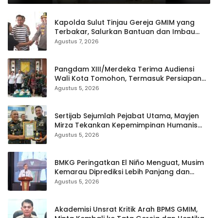
Kapolda Sulut Tinjau Gereja GMIM yang
Terbakar, Salurkan Bantuan dan Imbau
Waspada Musim Kemarau
Agustus 7, 2026
Pangdam XIII/Merdeka Terima Audiensi
Wali Kota Tomohon, Termasuk Persiapan
TIFF
Agustus 5, 2026
Sertijab Sejumlah Pejabat Utama, Mayjen
Mirza Tekankan Kepemimpinan Humanis
dan Profesional
Agustus 5, 2026
BMKG Peringatkan El Niño Menguat, Musim
Kemarau Diprediksi Lebih Panjang dan
Kering pada Agustus–September
Agustus 5, 2026
Akademisi Unsrat Kritik Arah BPMS GMIM,