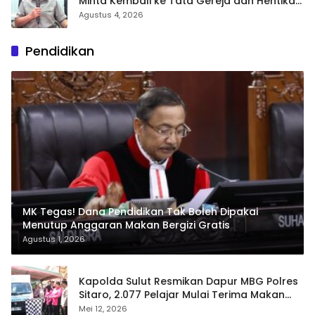
Minta Kembali ke Tata Gereja dan Hentikan
Polarisasi
Agustus 4, 2026
Pendidikan
MK Tegas! Dana Pendidikan Tak Boleh Dipakai
Menutup Anggaran Makan Bergizi Gratis
Agustus 1, 2026
Kapolda Sulut Resmikan Dapur MBG Polres
Sitaro, 2.077 Pelajar Mulai Terima Makan
Gratis
Mei 12, 2026