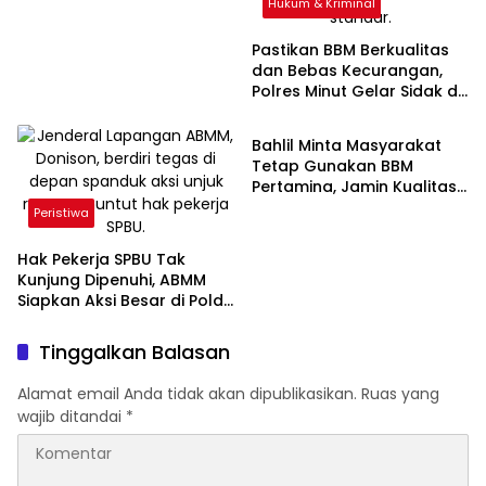
Hukum & Kriminal
Pastikan BBM Berkualitas
dan Bebas Kecurangan,
Polres Minut Gelar Sidak di
Ekonomi & Bisnis
SPBU
Bahlil Minta Masyarakat
Tetap Gunakan BBM
Pertamina, Jamin Kualitas
Tak Berubah
Peristiwa
Hak Pekerja SPBU Tak
Kunjung Dipenuhi, ABMM
Siapkan Aksi Besar di Polda
dan Pertamina Regional 7
Sulsel
Tinggalkan Balasan
Alamat email Anda tidak akan dipublikasikan.
Ruas yang
wajib ditandai
*