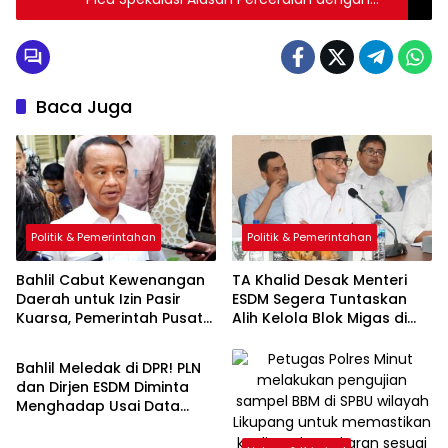
Ruben Onsu
Baca Juga
Politik & Pemerintahan
Politik & Pemerintahan
Bahlil Cabut Kewenangan
TA Khalid Desak Menteri
Daerah untuk Izin Pasir
ESDM Segera Tuntaskan
Kuarsa, Pemerintah Pusat
Alih Kelola Blok Migas di
Politik & Pemerintahan
Ambil Alih Kendali
Aceh
Tambang
Bahlil Meledak di DPR! PLN
dan Dirjen ESDM Diminta
Menghadap Usai Data
Desa Swasembada Energi
Bikin Gagal Fokus