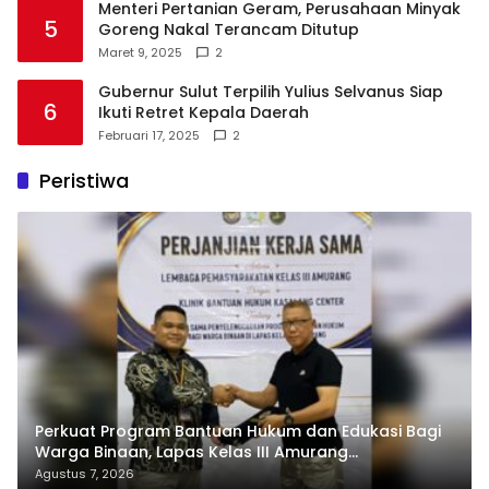
Menteri Pertanian Geram, Perusahaan Minyak
5
Goreng Nakal Terancam Ditutup
Maret 9, 2025
2
Gubernur Sulut Terpilih Yulius Selvanus Siap
6
Ikuti Retret Kepala Daerah
Februari 17, 2025
2
Peristiwa
Perkuat Program Bantuan Hukum dan Edukasi Bagi
Warga Binaan, Lapas Kelas III Amurang
Tandatangani MoU Dengan LBH KASALANG CENTER
Agustus 7, 2026