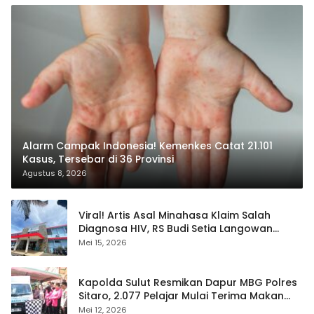
Alarm Campak Indonesia! Kemenkes Catat 21.101
Kasus, Tersebar di 36 Provinsi
Agustus 8, 2026
Viral! Artis Asal Minahasa Klaim Salah
Diagnosa HIV, RS Budi Setia Langowan
Disorot Publik
Mei 15, 2026
Kapolda Sulut Resmikan Dapur MBG Polres
Sitaro, 2.077 Pelajar Mulai Terima Makan
Gratis
Mei 12, 2026