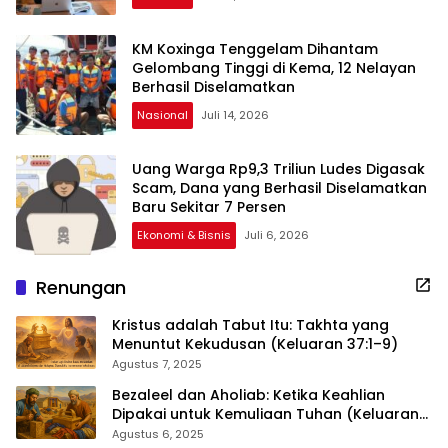
KM Koxinga Tenggelam Dihantam
Gelombang Tinggi di Kema, 12 Nelayan
Berhasil Diselamatkan
Nasional
Juli 14, 2026
Uang Warga Rp9,3 Triliun Ludes Digasak
Scam, Dana yang Berhasil Diselamatkan
Baru Sekitar 7 Persen
Ekonomi & Bisnis
Juli 6, 2026
Renungan
Kristus adalah Tabut Itu: Takhta yang
Menuntut Kekudusan (Keluaran 37:1–9)
Agustus 7, 2025
Bezaleel dan Aholiab: Ketika Keahlian
Dipakai untuk Kemuliaan Tuhan (Keluaran
36:1–7)
Agustus 6, 2025