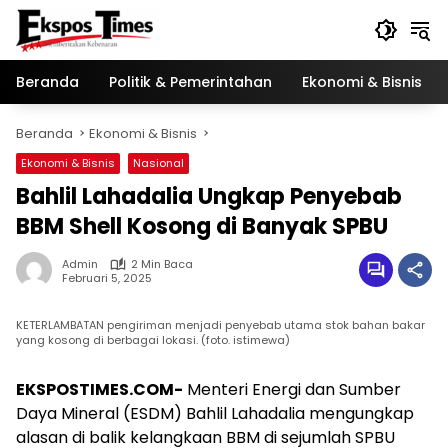
Langsung
ke
konten
Beranda
Politik & Pemerintahan
Ekonomi & Bisnis
Beranda
Ekonomi & Bisnis
Ekonomi & Bisnis
Nasional
Bahlil Lahadalia Ungkap Penyebab
BBM Shell Kosong di Banyak SPBU
Admin
2 Min Baca
Februari 5, 2025
KETERLAMBATAN pengiriman menjadi penyebab utama stok bahan bakar
yang kosong di berbagai lokasi. (foto. istimewa)
EKSPOSTIMES.COM-
Menteri Energi dan Sumber
Daya Mineral (ESDM) Bahlil Lahadalia mengungkap
alasan di balik kelangkaan BBM di sejumlah SPBU