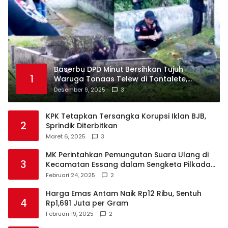
Baserbu DPD Minut Bersihkan Tujuh
1
Waruga Tonaas Telew di Tontalete,
Agenda Rutin Pelestarian Jejak Leluhur
Desember 9, 2025
3
Minahasa
KPK Tetapkan Tersangka Korupsi Iklan BJB,
2
Sprindik Diterbitkan
Maret 6, 2025
3
MK Perintahkan Pemungutan Suara Ulang di
3
Kecamatan Essang dalam Sengketa Pilkada
Talaud
Februari 24, 2025
2
Harga Emas Antam Naik Rp12 Ribu, Sentuh
4
Rp1,691 Juta per Gram
Februari 19, 2025
2