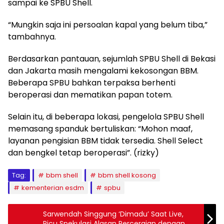
sampai ke SPBU Shell.
“Mungkin saja ini persoalan kapal yang belum tiba,”
tambahnya.
Berdasarkan pantauan, sejumlah SPBU Shell di Bekasi
dan Jakarta masih mengalami kekosongan BBM.
Beberapa SPBU bahkan terpaksa berhenti
beroperasi dan mematikan papan totem.
Selain itu, di beberapa lokasi, pengelola SPBU Shell
memasang spanduk bertuliskan: “Mohon maaf,
layanan pengisian BBM tidak tersedia. Shell Select
dan bengkel tetap beroperasi”. (rizky)
Tag:
bbm shell
bbm shell kosong
kementerian esdm
spbu
Sarwendah Singgung ‘Dimadu’ Saat Live,
Picu Spekulasi Alasan Perceraian dengan