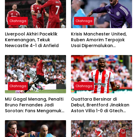
Olahraga
Olahraga
Liverpool Akhiri Paceklik
Krisis Manchester United,
Kemenangan, Tekuk
Ruben Amorim Terpojok
Newcastle 4-1 di Anfield
Usai Dipermalukan
Grimsby
Olahraga
Olahraga
MU Gagal Menang, Penalti
Ouattara Bersinar di
Bruno Fernandes Jadi
Debut, Brentford Jinakkan
Sorotan: Fans Mengamuk
Aston Villa 1-0 di Gtech
di Medsos
Community Stadium