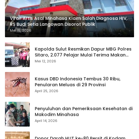
Viral! Artis Asal Minahasa Klaim Salah Diagnosa HIV,
RS Budi Setia Langowan Disorot Publik
Mei 15, 2026
Kapolda Sulut Resmikan Dapur MBG Polres
Sitaro, 2.077 Pelajar Mulai Terima Makan
Gratis
Mei 12, 2026
Kasus DBD Indonesia Tembus 30 Ribu,
Penularan Meluas di 29 Provinsi
April 25, 2026
Penyuluhan dan Pemeriksaan Kesehatan di
Makodim Minahasa
April 14, 2026
Donor Darah HUT ke-80 Persit di Kodam