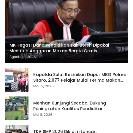
MK Tegas! Dana Pendidikan Tak Boleh Dipakai
Menutup Anggaran Makan Bergizi Gratis
Agustus 1, 2026
Kapolda Sulut Resmikan Dapur MBG Polres
Sitaro, 2.077 Pelajar Mulai Terima Makan
Gratis
Mei 12, 2026
Menhan Kunjungi Secaba, Dukung
Peningkatan Kualitas Pendidikan
Mei 8, 2026
TKA SMP 2026 Diklaim Lancar,