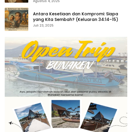
Agustus 4, 2025
Antara Kesetiaan dan Kompromi: Siapa
yang Kita Sembah? (Keluaran 34:14–15)
Juli 23, 2025