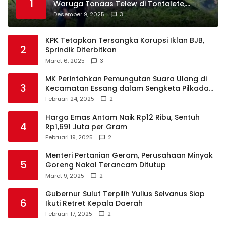
1
Waruga Tonaas Telew di Tontalete,
Agenda Rutin Pelestarian Jejak Leluhur
Desember 9, 2025
3
Minahasa
KPK Tetapkan Tersangka Korupsi Iklan BJB,
2
Sprindik Diterbitkan
Maret 6, 2025
3
MK Perintahkan Pemungutan Suara Ulang di
3
Kecamatan Essang dalam Sengketa Pilkada
Talaud
Februari 24, 2025
2
Harga Emas Antam Naik Rp12 Ribu, Sentuh
4
Rp1,691 Juta per Gram
Februari 19, 2025
2
Menteri Pertanian Geram, Perusahaan Minyak
5
Goreng Nakal Terancam Ditutup
Maret 9, 2025
2
Gubernur Sulut Terpilih Yulius Selvanus Siap
6
Ikuti Retret Kepala Daerah
Februari 17, 2025
2