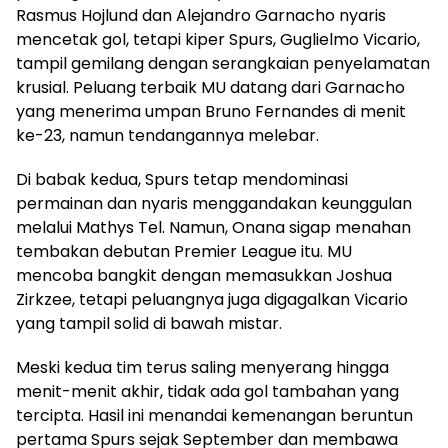
Rasmus Hojlund dan Alejandro Garnacho nyaris
mencetak gol, tetapi kiper Spurs, Guglielmo Vicario,
tampil gemilang dengan serangkaian penyelamatan
krusial. Peluang terbaik MU datang dari Garnacho
yang menerima umpan Bruno Fernandes di menit
ke-23, namun tendangannya melebar.
Di babak kedua, Spurs tetap mendominasi
permainan dan nyaris menggandakan keunggulan
melalui Mathys Tel. Namun, Onana sigap menahan
tembakan debutan Premier League itu. MU
mencoba bangkit dengan memasukkan Joshua
Zirkzee, tetapi peluangnya juga digagalkan Vicario
yang tampil solid di bawah mistar.
Meski kedua tim terus saling menyerang hingga
menit-menit akhir, tidak ada gol tambahan yang
tercipta. Hasil ini menandai kemenangan beruntun
pertama Spurs sejak September dan membawa