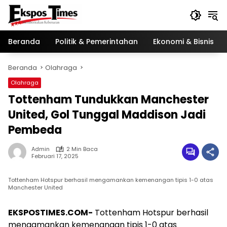
Langsung
ke
konten
Beranda
Politik & Pemerintahan
Ekonomi & Bisnis
Beranda
Olahraga
Olahraga
Tottenham Tundukkan Manchester
United, Gol Tunggal Maddison Jadi
Pembeda
Admin
2 Min Baca
Februari 17, 2025
Tottenham Hotspur berhasil mengamankan kemenangan tipis 1-0 atas
Manchester United
EKSPOSTIMES.COM-
Tottenham Hotspur berhasil
mengamankan kemenangan tipis 1-0 atas