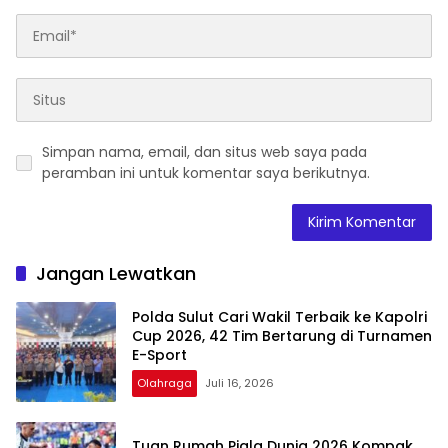
Simpan nama, email, dan situs web saya pada
peramban ini untuk komentar saya berikutnya.
Jangan Lewatkan
Polda Sulut Cari Wakil Terbaik ke Kapolri
Cup 2026, 42 Tim Bertarung di Turnamen
E-Sport
Olahraga
Juli 16, 2026
Tuan Rumah Piala Dunia 2026 Kompak