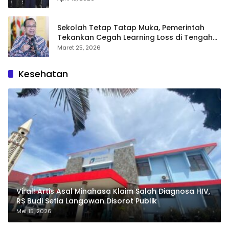
Sekolah Tetap Tatap Muka, Pemerintah
Tekankan Cegah Learning Loss di Tengah
Krisis Global
Maret 25, 2026
Kesehatan
Viral! Artis Asal Minahasa Klaim Salah Diagnosa HIV,
RS Budi Setia Langowan Disorot Publik
Mei 15, 2026