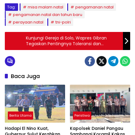
Tag:
misa malam natal
pengamanan natal
pengamanan natal dan tahun baru
perayaan natal
tni-polri
Kunjungi Gereja di Solo, Wapres Gibran
Tegaskan Pentingnya Toleransi dan
Keselamatan di Perayaan Natal
Baca Juga
Berita Utama
Peristiwa
Hadapi El Nino Kuat,
Kapolsek Daniel Pangau
Gubernur Sulut Kerahkan
Sambangi Koramil Kakas,