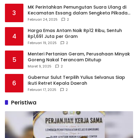
MK Perintahkan Pemungutan Suara Ulang di
3
Kecamatan Essang dalam Sengketa Pilkada
Talaud
Februari 24, 2025
2
Harga Emas Antam Naik Rp12 Ribu, Sentuh
4
Rp1,691 Juta per Gram
Februari 19, 2025
2
Menteri Pertanian Geram, Perusahaan Minyak
5
Goreng Nakal Terancam Ditutup
Maret 9, 2025
2
Gubernur Sulut Terpilih Yulius Selvanus Siap
6
Ikuti Retret Kepala Daerah
Februari 17, 2025
2
Peristiwa