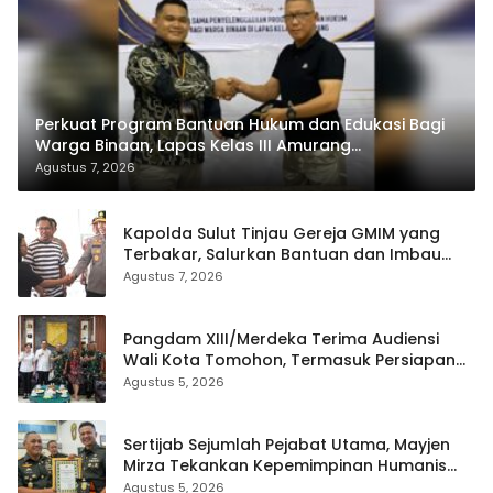
Perkuat Program Bantuan Hukum dan Edukasi Bagi
Warga Binaan, Lapas Kelas III Amurang
Tandatangani MoU Dengan LBH KASALANG CENTER
Agustus 7, 2026
Kapolda Sulut Tinjau Gereja GMIM yang
Terbakar, Salurkan Bantuan dan Imbau
Waspada Musim Kemarau
Agustus 7, 2026
Pangdam XIII/Merdeka Terima Audiensi
Wali Kota Tomohon, Termasuk Persiapan
TIFF
Agustus 5, 2026
Sertijab Sejumlah Pejabat Utama, Mayjen
Mirza Tekankan Kepemimpinan Humanis
dan Profesional
Agustus 5, 2026