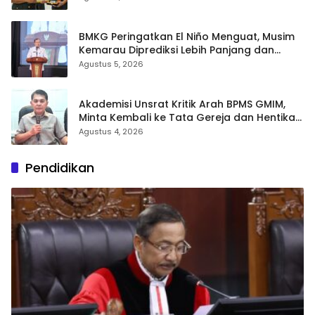
BMKG Peringatkan El Niño Menguat, Musim
Kemarau Diprediksi Lebih Panjang dan
Kering pada Agustus–September
Agustus 5, 2026
Akademisi Unsrat Kritik Arah BPMS GMIM,
Minta Kembali ke Tata Gereja dan Hentikan
Polarisasi
Agustus 4, 2026
Pendidikan