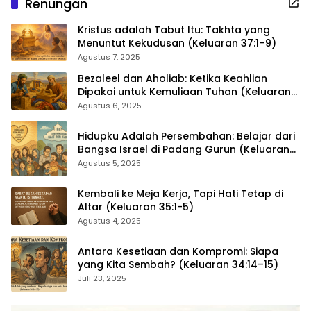
Renungan
Kristus adalah Tabut Itu: Takhta yang
Menuntut Kekudusan (Keluaran 37:1–9)
Agustus 7, 2025
Bezaleel dan Aholiab: Ketika Keahlian
Dipakai untuk Kemuliaan Tuhan (Keluaran
36:1–7)
Agustus 6, 2025
Hidupku Adalah Persembahan: Belajar dari
Bangsa Israel di Padang Gurun (Keluaran
35:4–29)
Agustus 5, 2025
Kembali ke Meja Kerja, Tapi Hati Tetap di
Altar (Keluaran 35:1-5)
Agustus 4, 2025
Antara Kesetiaan dan Kompromi: Siapa
yang Kita Sembah? (Keluaran 34:14–15)
Juli 23, 2025