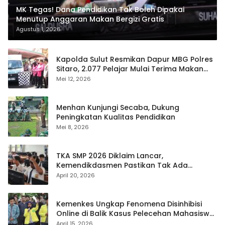
MK Tegas! Dana Pendidikan Tak Boleh Dipakai
Menutup Anggaran Makan Bergizi Gratis
Agustus 1, 2026
Kapolda Sulut Resmikan Dapur MBG Polres
Sitaro, 2.077 Pelajar Mulai Terima Makan
Gratis
Mei 12, 2026
Menhan Kunjungi Secaba, Dukung
Peningkatan Kualitas Pendidikan
Mei 8, 2026
TKA SMP 2026 Diklaim Lancar,
Kemendikdasmen Pastikan Tak Ada
Kebocoran Soal
April 20, 2026
Kemenkes Ungkap Fenomena Disinhibisi
Online di Balik Kasus Pelecehan Mahasiswa
FH UI
April 15, 2026