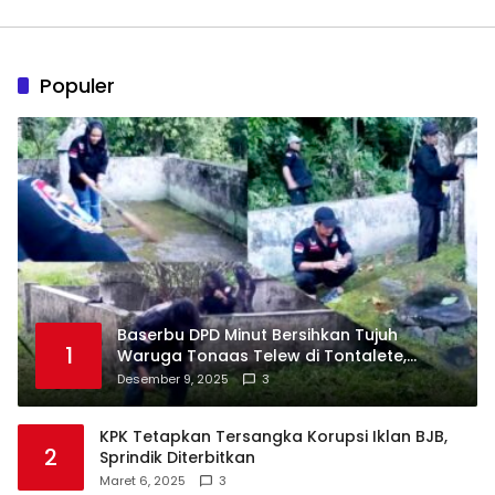
Populer
Baserbu DPD Minut Bersihkan Tujuh
1
Waruga Tonaas Telew di Tontalete,
Agenda Rutin Pelestarian Jejak Leluhur
Desember 9, 2025
3
Minahasa
KPK Tetapkan Tersangka Korupsi Iklan BJB,
2
Sprindik Diterbitkan
Maret 6, 2025
3