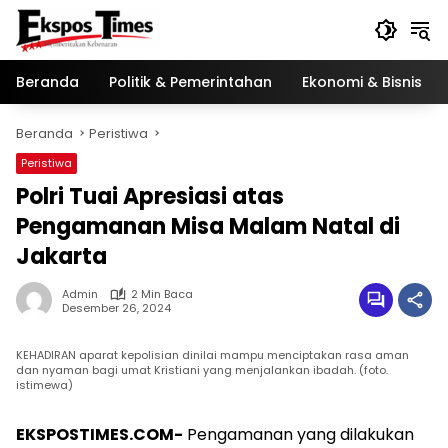
Langsung
ke
konten
Beranda
Politik & Pemerintahan
Ekonomi & Bisnis
Beranda
Peristiwa
Peristiwa
Polri Tuai Apresiasi atas
Pengamanan Misa Malam Natal di
Jakarta
Admin
2 Min Baca
Desember 26, 2024
KEHADIRAN aparat kepolisian dinilai mampu menciptakan rasa aman
dan nyaman bagi umat Kristiani yang menjalankan ibadah. (foto.
istimewa)
EKSPOSTIMES.COM-
Pengamanan yang dilakukan