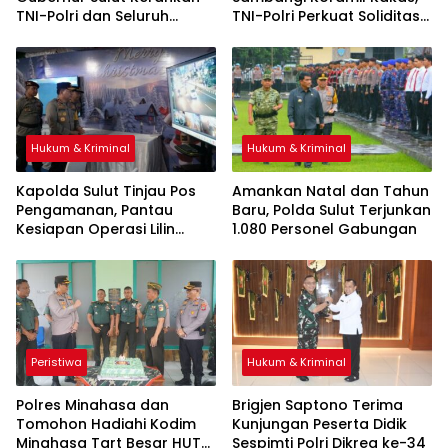
TNI-Polri dan Seluruh
TNI-Polri Perkuat Soliditas
Satgas Siaga Bencana
dan Sinergi
Hukum & Kriminal
Hukum & Kriminal
Kapolda Sulut Tinjau Pos
Amankan Natal dan Tahun
Pengamanan, Pantau
Baru, Polda Sulut Terjunkan
Kesiapan Operasi Lilin
1.080 Personel Gabungan
Jelang Natal
Peristiwa
Hukum & Kriminal
Polres Minahasa dan
Brigjen Saptono Terima
Tomohon Hadiahi Kodim
Kunjungan Peserta Didik
Minahasa Tart Besar HUT
Sespimti Polri Dikreg ke-34