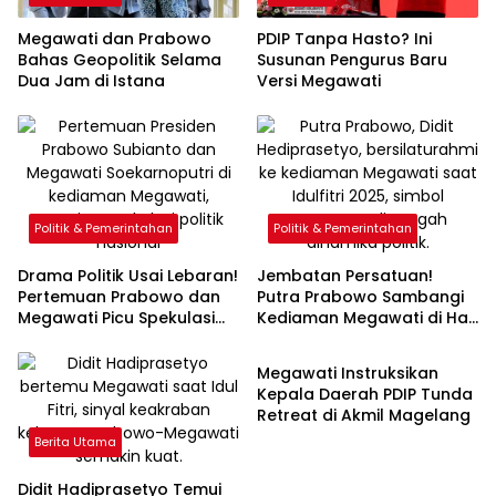
Megawati dan Prabowo
PDIP Tanpa Hasto? Ini
Bahas Geopolitik Selama
Susunan Pengurus Baru
Dua Jam di Istana
Versi Megawati
Politik & Pemerintahan
Politik & Pemerintahan
Drama Politik Usai Lebaran!
Jembatan Persatuan!
Pertemuan Prabowo dan
Putra Prabowo Sambangi
Megawati Picu Spekulasi
Kediaman Megawati di Hari
Politik & Pemerintahan
Koalisi Besar
Raya
Megawati Instruksikan
Kepala Daerah PDIP Tunda
Retreat di Akmil Magelang
Berita Utama
Didit Hadiprasetyo Temui