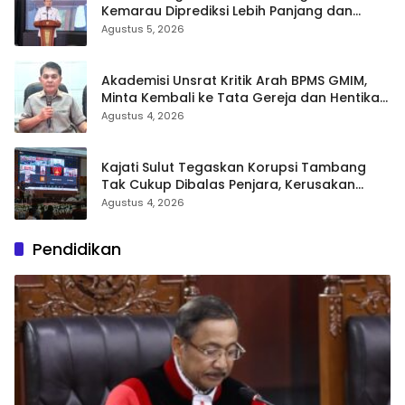
Kemarau Diprediksi Lebih Panjang dan
Kering pada Agustus–September
Agustus 5, 2026
Akademisi Unsrat Kritik Arah BPMS GMIM,
Minta Kembali ke Tata Gereja dan Hentikan
Polarisasi
Agustus 4, 2026
Kajati Sulut Tegaskan Korupsi Tambang
Tak Cukup Dibalas Penjara, Kerusakan
Lingkungan Wajib Dipulihkan
Agustus 4, 2026
Pendidikan