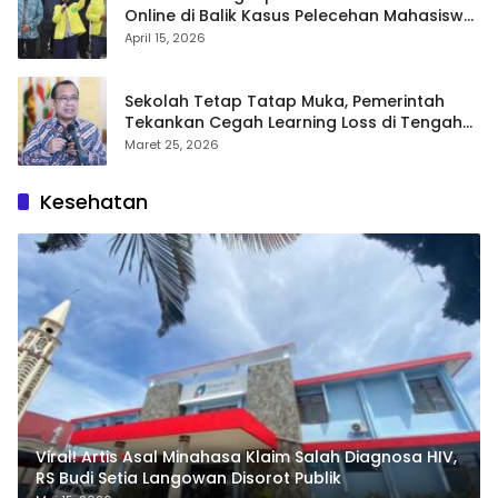
Online di Balik Kasus Pelecehan Mahasiswa
FH UI
April 15, 2026
Sekolah Tetap Tatap Muka, Pemerintah
Tekankan Cegah Learning Loss di Tengah
Krisis Global
Maret 25, 2026
Kesehatan
Viral! Artis Asal Minahasa Klaim Salah Diagnosa HIV,
RS Budi Setia Langowan Disorot Publik