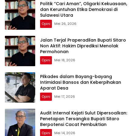
Politik “Cari Aman”, Oligarki Kekuasaan,
dan Keruntuhan Etika Demokrasi di
Sulawesi Utara
Opini
Mei 26, 2026
Jalan Terjal Praperadilan Bupati Sitaro
Non Aktif: Hakim Diprediksi Menolak
Permohonan
Opini
Mei 18, 2026
Pilkades dalam Bayang-bayang
Intimidasi Bansos dan Keberpihakan
Aparat Desa
Opini
Mei 17, 2026
Audit Internal Kejati Sulut Dipersoalkan:
Penetapan Tersangka Bupati Sitaro
Berpotensi Cacat Pembuktian
Opini
Mei 14, 2026