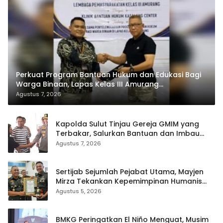
Perkuat Program Bantuan Hukum dan Edukasi Bagi
Warga Binaan, Lapas Kelas III Amurang
Tandatangani MoU Dengan LBH KASALANG CENTER
Agustus 7, 2026
Kapolda Sulut Tinjau Gereja GMIM yang
Terbakar, Salurkan Bantuan dan Imbau
Waspada Musim Kemarau
Agustus 7, 2026
Sertijab Sejumlah Pejabat Utama, Mayjen
Mirza Tekankan Kepemimpinan Humanis
dan Profesional
Agustus 5, 2026
BMKG Peringatkan El Niño Menguat, Musim