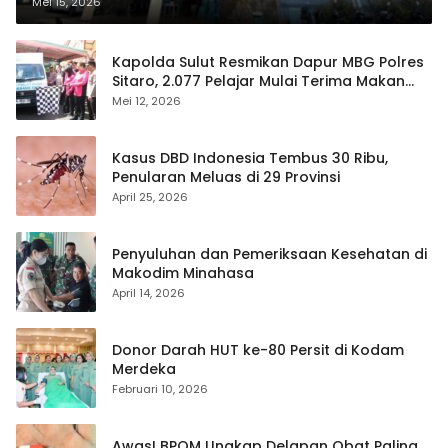
Mei 15, 2026
Kapolda Sulut Resmikan Dapur MBG Polres
Sitaro, 2.077 Pelajar Mulai Terima Makan
Gratis
Mei 12, 2026
Kasus DBD Indonesia Tembus 30 Ribu,
Penularan Meluas di 29 Provinsi
April 25, 2026
Penyuluhan dan Pemeriksaan Kesehatan di
Makodim Minahasa
April 14, 2026
Donor Darah HUT ke-80 Persit di Kodam
Merdeka
Februari 10, 2026
Awas! BPOM Ungkap Delapan Obat Paling