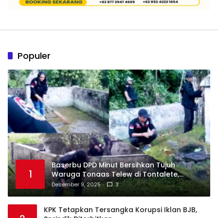
Populer
Baserbu DPD Minut Bersihkan Tujuh
1
Waruga Tonaas Telew di Tontalete,
Agenda Rutin Pelestarian Jejak Leluhur
Desember 9, 2025
3
Minahasa
KPK Tetapkan Tersangka Korupsi Iklan BJB,