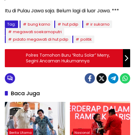
Itu di Pulau Jawa saja. Belum lagi di luar Jawa. ***
Tag:
bung karno
hut pdip
ir sukarno
megawati soekarnoputri
pidato megawati di hut pdip
politik
Polres Tomohon Buru “Ratu Solar” Merry,
Segini Ancaman Hukumannya
Baca Juga
Berita Utama
Nasional