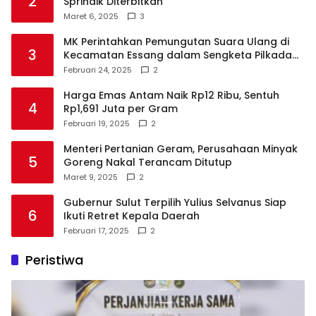
2
Sprindik Diterbitkan
Maret 6, 2025
3
MK Perintahkan Pemungutan Suara Ulang di
3
Kecamatan Essang dalam Sengketa Pilkada
Talaud
Februari 24, 2025
2
Harga Emas Antam Naik Rp12 Ribu, Sentuh
4
Rp1,691 Juta per Gram
Februari 19, 2025
2
Menteri Pertanian Geram, Perusahaan Minyak
5
Goreng Nakal Terancam Ditutup
Maret 9, 2025
2
Gubernur Sulut Terpilih Yulius Selvanus Siap
6
Ikuti Retret Kepala Daerah
Februari 17, 2025
2
Peristiwa