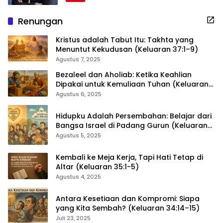
Renungan
Kristus adalah Tabut Itu: Takhta yang
Menuntut Kekudusan (Keluaran 37:1–9)
Agustus 7, 2025
Bezaleel dan Aholiab: Ketika Keahlian
Dipakai untuk Kemuliaan Tuhan (Keluaran
36:1–7)
Agustus 6, 2025
Hidupku Adalah Persembahan: Belajar dari
Bangsa Israel di Padang Gurun (Keluaran
35:4–29)
Agustus 5, 2025
Kembali ke Meja Kerja, Tapi Hati Tetap di
Altar (Keluaran 35:1-5)
Agustus 4, 2025
Antara Kesetiaan dan Kompromi: Siapa
yang Kita Sembah? (Keluaran 34:14–15)
Juli 23, 2025