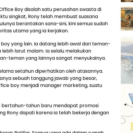
ffice Boy disalah satu perusahan swasta di
ktu singkat, Rony telah membuat suasana
lunya berantakan sana-sini, kini semua sudah
oritas utama yang ia kerjakan.
oy yang lain. Ia datang lebih awal dari teman-
 lebih larut malam. Ia selalu melakukan
man-teman yang lainnya sangat menyukainya.
selama setahun diperhatikan oleh atasannya.
nya sebuah tanggung jawab yang besar,
ffice boy menjadi manager marketing, suatu
ti bertahun-tahun baru mendapat promosi
ang Rony dapati karena ia telah bekerja dengan
besar Potifar. Semua yang ada dalam rumah