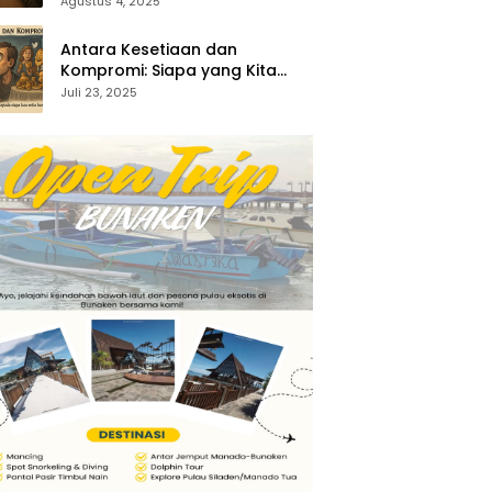
35:1-5)
Agustus 4, 2025
Antara Kesetiaan dan
Kompromi: Siapa yang Kita
Sembah? (Keluaran 34:14–15)
Juli 23, 2025