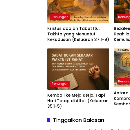
Renungan
Renun
Kristus adalah Tabut Itu:
Bezalee
Takhta yang Menuntut
Keahlia
Kekudusan (Keluaran 37:1–9)
Kemuli
36:1–7)
Renun
Renungan
Antara
Kembali ke Meja Kerja, Tapi
Komprom
Hati Tetap di Altar (Keluaran
Sembah
35:1-5)
15)
Tinggalkan Balasan