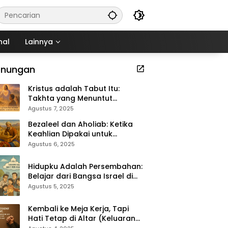
nal
Lainnya
enungan
Kristus adalah Tabut Itu:
Takhta yang Menuntut
Kekudusan (Keluaran 37:1–9)
Agustus 7, 2025
Bezaleel dan Aholiab: Ketika
Keahlian Dipakai untuk
Kemuliaan Tuhan (Keluaran
Agustus 6, 2025
36:1–7)
Hidupku Adalah Persembahan:
Belajar dari Bangsa Israel di
Padang Gurun (Keluaran 35:4–
Agustus 5, 2025
29)
Kembali ke Meja Kerja, Tapi
Hati Tetap di Altar (Keluaran