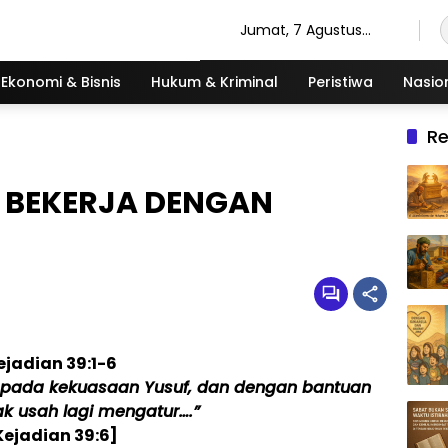
Jumat, 7 Agustus
2026
Ekonomi & Bisnis
Hukum & Kriminal
Peristiwa
Nasio
R
: BEKERJA DENGAN
ejadian 39:1-6
a pada kekuasaan Yusuf, dan dengan bantuan
dak usah lagi mengatur….”
Kejadian 39:6]