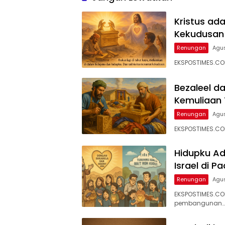
Kristus ad
Kekudusan 
Renungan
Agus
EKSPOSTIMES.CO
Bezaleel da
Kemuliaan 
Renungan
Agus
EKSPOSTIMES.CO
Hidupku Ad
Israel di 
Renungan
Agus
EKSPOSTIMES.CO
pembangunan…