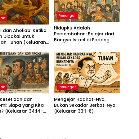
Renungan
gan
Hidupku Adalah
l dan Aholiab: Ketika
Persembahan: Belajar dari
n Dipakai untuk
Bangsa Israel di Padang
aan Tuhan (Keluaran
Gurun (Keluaran 35:4–29)
gan
Renungan
 Kesetiaan dan
Mengejar Hadirat-Nya,
i: Siapa yang Kita
Bukan Sekadar Berkat-Nya
? (Keluaran 34:14–
(Keluaran 33:1–6)