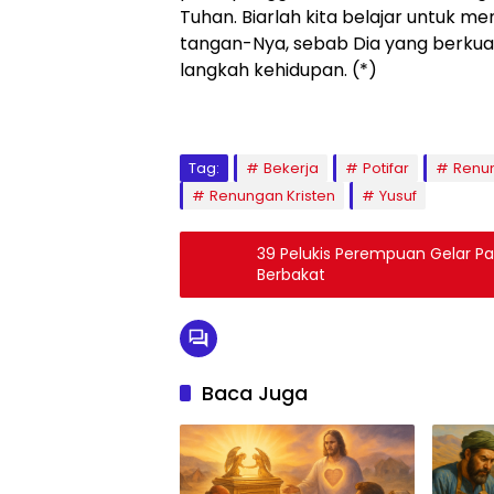
Tuhan. Biarlah kita belajar untuk 
tangan-Nya, sebab Dia yang berkua
langkah kehidupan. (*)
Tag:
Bekerja
Potifar
Renu
Renungan Kristen
Yusuf
39 Pelukis Perempuan Gelar P
Berbakat
Baca Juga