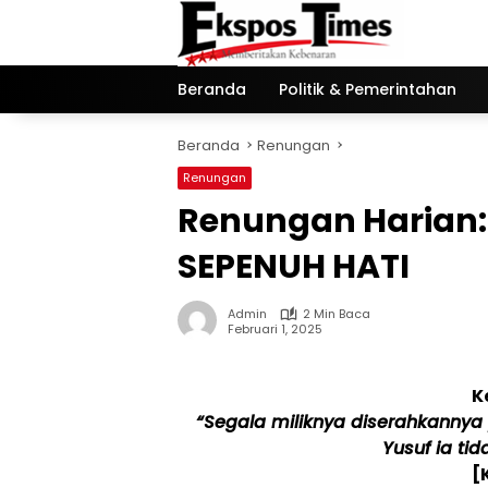
Langsung
ke
konten
Beranda
Politik & Pemerintahan
Beranda
Renungan
Renungan
Renungan Harian
SEPENUH HATI
Admin
2 Min Baca
Februari 1, 2025
K
“Segala miliknya diserahkanny
Yusuf ia ti
[