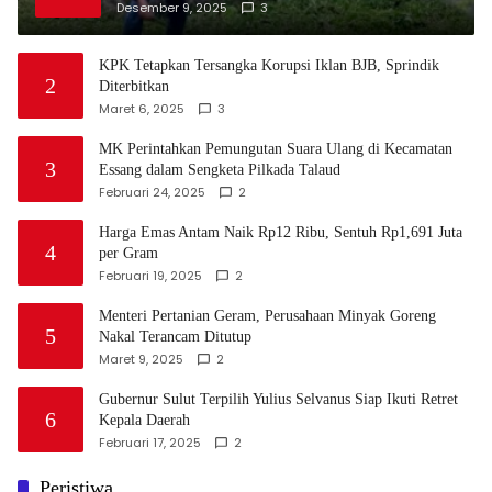
Leluhur Minahasa
Desember 9, 2025
3
KPK Tetapkan Tersangka Korupsi Iklan BJB, Sprindik
2
Diterbitkan
Maret 6, 2025
3
MK Perintahkan Pemungutan Suara Ulang di Kecamatan
3
Essang dalam Sengketa Pilkada Talaud
Februari 24, 2025
2
Harga Emas Antam Naik Rp12 Ribu, Sentuh Rp1,691 Juta
4
per Gram
Februari 19, 2025
2
Menteri Pertanian Geram, Perusahaan Minyak Goreng
5
Nakal Terancam Ditutup
Maret 9, 2025
2
Gubernur Sulut Terpilih Yulius Selvanus Siap Ikuti Retret
6
Kepala Daerah
Februari 17, 2025
2
Peristiwa