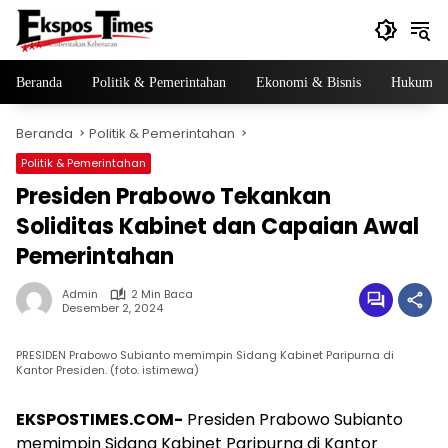
Langsung
ke
konten
Beranda
Politik & Pemerintahan
Ekonomi & Bisnis
Hukum & 
Beranda
Politik & Pemerintahan
Politik & Pemerintahan
Presiden Prabowo Tekankan
Soliditas Kabinet dan Capaian Awal
Pemerintahan
Admin
2 Min Baca
Desember 2, 2024
PRESIDEN Prabowo Subianto memimpin Sidang Kabinet Paripurna di
Kantor Presiden. (foto. istimewa)
EKSPOSTIMES.COM-
Presiden Prabowo Subianto
memimpin Sidang Kabinet Paripurna di Kantor