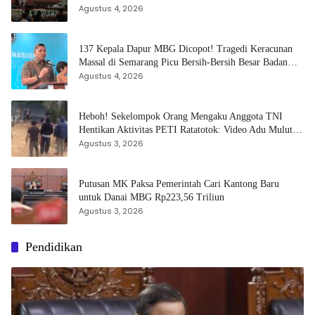
Dipulihkan
Agustus 4, 2026
137 Kepala Dapur MBG Dicopot! Tragedi Keracunan
Massal di Semarang Picu Bersih-Bersih Besar Badan
Gizi Nasional
Agustus 4, 2026
Heboh! Sekelompok Orang Mengaku Anggota TNI
Hentikan Aktivitas PETI Ratatotok: Video Adu Mulut
dan Aksi Penembakan Sorot Carut-marut Penegakan
Agustus 3, 2026
Hukum
Putusan MK Paksa Pemerintah Cari Kantong Baru
untuk Danai MBG Rp223,56 Triliun
Agustus 3, 2026
Pendidikan