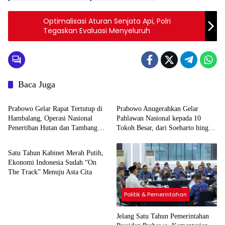
Optimalisasi Aturan Senjata Api, Polri
Tegaskan Evaluasi Menyeluruh
Baca Juga
Berita Utama
Nasional
Prabowo Gelar Rapat Tertutup di
Prabowo Anugerahkan Gelar
Hambalang, Operasi Nasional
Pahlawan Nasional kepada 10
Penertiban Hutan dan Tambang
Tokoh Besar, dari Soeharto hingga
Politik & Pemerintahan
Ilegal Dimulai
Gus Dur, Ini Daftarnya
Satu Tahun Kabinet Merah Putih,
Ekonomi Indonesia Sudah “On
The Track” Menuju Asta Cita
Politik & Pemerintahan
Jelang Satu Tahun Pemerintahan