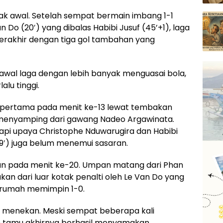
ak awal. Setelah sempat bermain imbang 1-1
 Do (20′) yang dibalas Habibi Jusuf (45’+1), laga
 terakhir dengan tiga gol tambahan yang
awal laga dengan lebih banyak menguasai bola,
lu tinggi.
pertama pada menit ke-13 lewat tembakan
h menyamping dari gawang Nadeo Argawinata.
pi upaya Christophe Nduwarugira dan Habibi
19′) juga belum menemui sasaran.
n pada menit ke-20. Umpan matang dari Phan
an dari luar kotak penalti oleh Le Van Do yang
 rumah memimpin 1-0.
a menekan. Meski sempat beberapa kali
m tamu akhirnya berhasil menyamakan