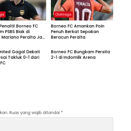
aga
Olahraga
enalti! Borneo FC
Borneo FC Amankan Poin
 PSBS Biak di
Penuh Berkat Sepakan
 Mariano Peralta Jadi
Beracun Peralta
aga
Olahraga
amat
nited Gagal Dekati
Borneo FC Bungkam Persita
Usai Takluk 0-1 dari
2-1 di Indomilk Arena
 FC
kan.
Ruas yang wajib ditandai
*