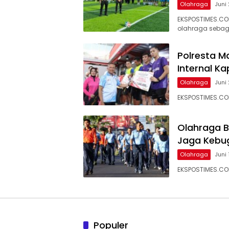
Olahraga
Juni
EKSPOSTIMES.CO
olahraga sebag
Polresta 
Internal K
Olahraga
Juni
EKSPOSTIMES.CO
Olahraga B
Jaga Kebu
Olahraga
Juni 
EKSPOSTIMES.CO
Populer