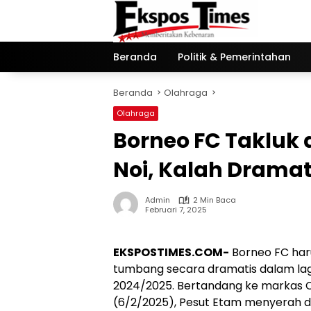
Langsung
ke
konten
Beranda
Politik & Pemerintahan
Beranda
Olahraga
Olahraga
Borneo FC Takluk
Noi, Kalah Dramat
Admin
2 Min Baca
Februari 7, 2025
EKSPOSTIMES.COM-
Borneo FC har
tumbang secara dramatis dalam lag
2024/2025. Bertandang ke markas C
(6/2/2025), Pesut Etam menyerah de