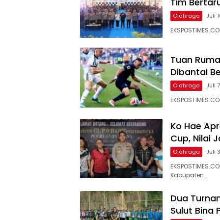
Tim Bertar
Olahraga
Juli 
EKSPOSTIMES.COM
Tuan Rumah
Dibantai Be
Olahraga
Juli 
EKSPOSTIMES.COM
Ko Hae Apr
Cup, Nilai
Olahraga
Juli 
EKSPOSTIMES.CO
Kabupaten…
Dua Turnam
Sulut Bina 