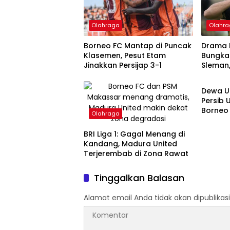
Olahraga
Olahr
Borneo FC Mantap di Puncak
Drama P
Klasemen, Pesut Etam
Bungkam
Jinakkan Persijap 3-1
Sleman,
Olahr
Penyel
Dewa U
Persib 
Borneo
Olahraga
BRI Liga 1: Gagal Menang di
Kandang, Madura United
Terjerembab di Zona Rawat
Tinggalkan Balasan
Alamat email Anda tidak akan dipublikasi