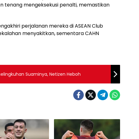
ngan tenang mengeksekusi penalti, memastikan
engakhiri perjalanan mereka di ASEAN Club
ekalahan menyakitkan, sementara CAHN
rselingkuhan Suaminya, Netizen Heboh