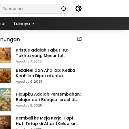
nal
Lainnya
enungan
Kristus adalah Tabut Itu:
Takhta yang Menuntut
Kekudusan (Keluaran 37:1–9)
Agustus 7, 2025
Bezaleel dan Aholiab: Ketika
Keahlian Dipakai untuk
Kemuliaan Tuhan (Keluaran
Agustus 6, 2025
36:1–7)
Hidupku Adalah Persembahan:
Belajar dari Bangsa Israel di
Padang Gurun (Keluaran 35:4–
Agustus 5, 2025
29)
Kembali ke Meja Kerja, Tapi
Hati Tetap di Altar (Keluaran