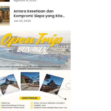
35:1-5)
Agustus 4, 2025
Antara Kesetiaan dan
Kompromi: Siapa yang Kita
Sembah? (Keluaran 34:14–15)
Juli 23, 2025