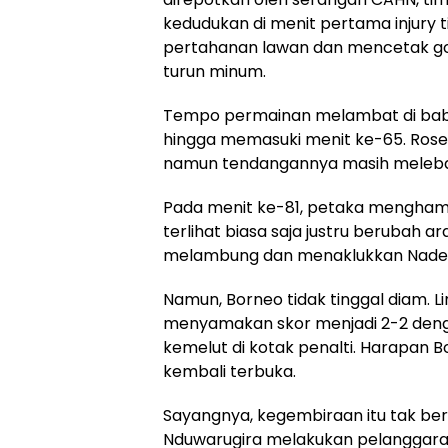
kedudukan di menit pertama injury 
pertahanan lawan dan mencetak go
turun minum.
Tempo permainan melambat di bab
hingga memasuki menit ke-65. Ros
namun tendangannya masih meleba
Pada menit ke-81, petaka mengham
terlihat biasa saja justru berubah
melambung dan menaklukkan Nadeo.
Namun, Borneo tidak tinggal diam. L
menyamakan skor menjadi 2-2 den
kemelut di kotak penalti. Harapan
kembali terbuka.
Sayangnya, kegembiraan itu tak ber
Nduwarugira melakukan pelanggaran