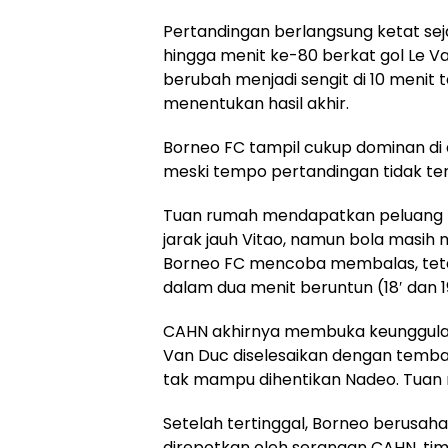
Pertandingan berlangsung ketat sej
hingga menit ke-80 berkat gol Le Van
berubah menjadi sengit di 10 menit
menentukan hasil akhir.
Borneo FC tampil cukup dominan di 
meski tempo pertandingan tidak terla
Tuan rumah mendapatkan peluang 
jarak jauh Vitao, namun bola masi
Borneo FC mencoba membalas, teta
dalam dua menit beruntun (18′ dan 
CAHN akhirnya membuka keunggula
Van Duc diselesaikan dengan tembak
tak mampu dihentikan Nadeo. Tuan
Setelah tertinggal, Borneo berusah
direpotkan oleh serangan CAHN, ti