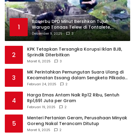
Baserbu DPD Minut Bersihkan Tujuh
1
Waruga Tonaas Telew di Tontalete,
Agenda Rutin Pelestarian Jejak Leluhur
Desember 9, 2025
3
Minahasa
KPK Tetapkan Tersangka Korupsi Iklan BJB,
2
Sprindik Diterbitkan
Maret 6, 2025
3
MK Perintahkan Pemungutan Suara Ulang di
3
Kecamatan Essang dalam Sengketa Pilkada
Talaud
Februari 24, 2025
2
Harga Emas Antam Naik Rp12 Ribu, Sentuh
4
Rp1,691 Juta per Gram
Februari 19, 2025
2
Menteri Pertanian Geram, Perusahaan Minyak
5
Goreng Nakal Terancam Ditutup
Maret 9, 2025
2