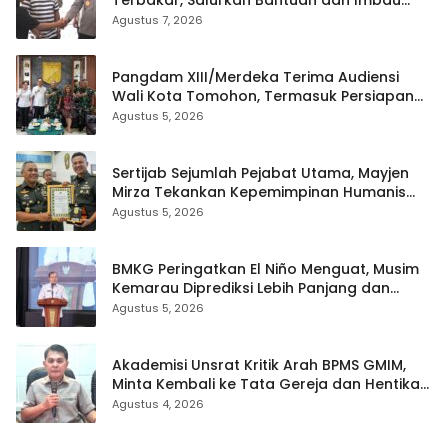
Waspada Musim Kemarau
Agustus 7, 2026
Pangdam XIII/Merdeka Terima Audiensi
Wali Kota Tomohon, Termasuk Persiapan
TIFF
Agustus 5, 2026
Sertijab Sejumlah Pejabat Utama, Mayjen
Mirza Tekankan Kepemimpinan Humanis
dan Profesional
Agustus 5, 2026
BMKG Peringatkan El Niño Menguat, Musim
Kemarau Diprediksi Lebih Panjang dan
Kering pada Agustus–September
Agustus 5, 2026
Akademisi Unsrat Kritik Arah BPMS GMIM,
Minta Kembali ke Tata Gereja dan Hentikan
Polarisasi
Agustus 4, 2026