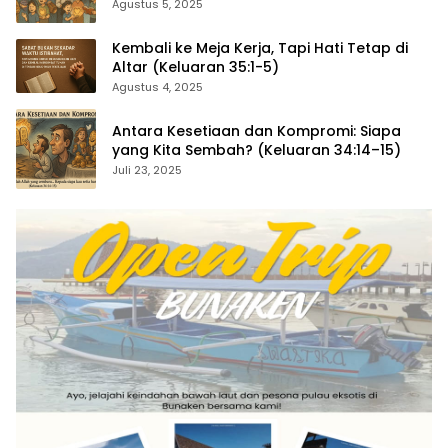
35:4–29)
Agustus 5, 2025
Kembali ke Meja Kerja, Tapi Hati Tetap di
Altar (Keluaran 35:1-5)
Agustus 4, 2025
Antara Kesetiaan dan Kompromi: Siapa
yang Kita Sembah? (Keluaran 34:14–15)
Juli 23, 2025