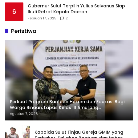
Gubernur Sulut Terpilih Yulius Selvanus Siap
6
Ikuti Retret Kepala Daerah
Februari 17, 2025
2
Peristiwa
Perkuat Program Bantuan Hukum dan Edukasi Bagi
Warga Binaan, Lapas Kelas III Amurang
Tandatangani MoU Dengan LBH KASALANG CENTER
Agustus 7, 2026
Kapolda Sulut Tinjau Gereja GMIM yang
Terbakar, Salurkan Bantuan dan Imbau