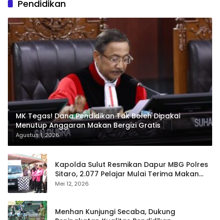
Pendidikan
MK Tegas! Dana Pendidikan Tak Boleh Dipakai
Menutup Anggaran Makan Bergizi Gratis
Agustus 1, 2026
Kapolda Sulut Resmikan Dapur MBG Polres
Sitaro, 2.077 Pelajar Mulai Terima Makan
Gratis
Mei 12, 2026
Menhan Kunjungi Secaba, Dukung