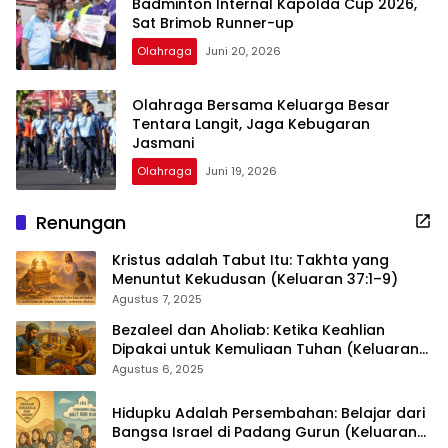
Badminton Internal Kapolda Cup 2026,
Sat Brimob Runner-up
Olahraga
Juni 20, 2026
Olahraga Bersama Keluarga Besar
Tentara Langit, Jaga Kebugaran
Jasmani
Olahraga
Juni 19, 2026
Renungan
Kristus adalah Tabut Itu: Takhta yang
Menuntut Kekudusan (Keluaran 37:1–9)
Agustus 7, 2025
Bezaleel dan Aholiab: Ketika Keahlian
Dipakai untuk Kemuliaan Tuhan (Keluaran
36:1–7)
Agustus 6, 2025
Hidupku Adalah Persembahan: Belajar dari
Bangsa Israel di Padang Gurun (Keluaran