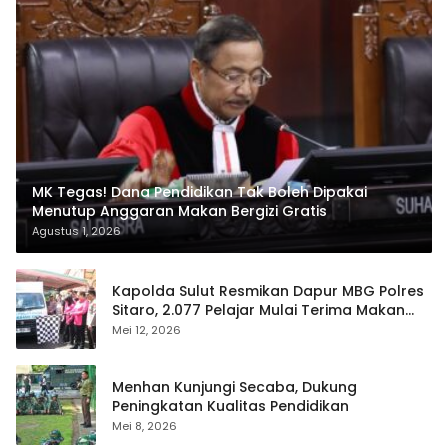
MK Tegas! Dana Pendidikan Tak Boleh Dipakai
Menutup Anggaran Makan Bergizi Gratis
Agustus 1, 2026
Kapolda Sulut Resmikan Dapur MBG Polres
Sitaro, 2.077 Pelajar Mulai Terima Makan
Gratis
Mei 12, 2026
Menhan Kunjungi Secaba, Dukung
Peningkatan Kualitas Pendidikan
Mei 8, 2026