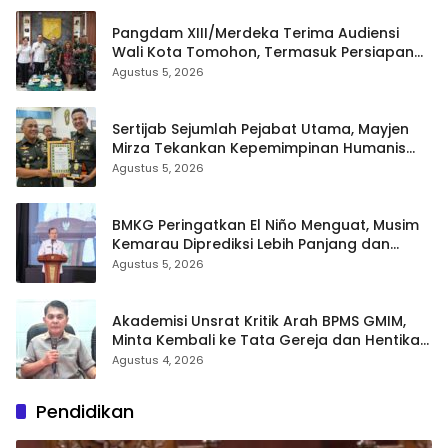
Pangdam XIII/Merdeka Terima Audiensi
Wali Kota Tomohon, Termasuk Persiapan
TIFF
Agustus 5, 2026
Sertijab Sejumlah Pejabat Utama, Mayjen
Mirza Tekankan Kepemimpinan Humanis
dan Profesional
Agustus 5, 2026
BMKG Peringatkan El Niño Menguat, Musim
Kemarau Diprediksi Lebih Panjang dan
Kering pada Agustus–September
Agustus 5, 2026
Akademisi Unsrat Kritik Arah BPMS GMIM,
Minta Kembali ke Tata Gereja dan Hentikan
Polarisasi
Agustus 4, 2026
Pendidikan