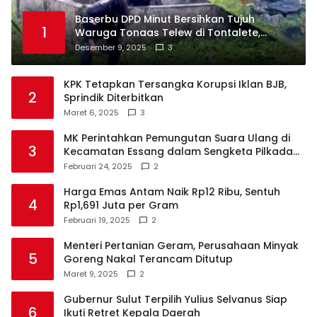
Baserbu DPD Minut Bersihkan Tujuh
1
Waruga Tonaas Telew di Tontalete,
Agenda Rutin Pelestarian Jejak Leluhur
Desember 9, 2025
3
Minahasa
KPK Tetapkan Tersangka Korupsi Iklan BJB,
2
Sprindik Diterbitkan
Maret 6, 2025
3
MK Perintahkan Pemungutan Suara Ulang di
3
Kecamatan Essang dalam Sengketa Pilkada
Talaud
Februari 24, 2025
2
Harga Emas Antam Naik Rp12 Ribu, Sentuh
4
Rp1,691 Juta per Gram
Februari 19, 2025
2
Menteri Pertanian Geram, Perusahaan Minyak
5
Goreng Nakal Terancam Ditutup
Maret 9, 2025
2
Gubernur Sulut Terpilih Yulius Selvanus Siap
6
Ikuti Retret Kepala Daerah