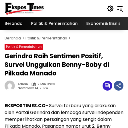
Langsung
ke
konten
Beranda
Politik & Pemerintahan
Ekonomi & Bisnis
Beranda
Politik & Pemerintahan
Politik & Pemerintahan
Gerindra Raih Sentimen Positif,
Survei Unggulkan Benny-Boby di
Pilkada Manado
Admin
2 Min Baca
November 14, 2024
EKSPOSTIMES.CO-
Survei terbaru yang dilakukan
oleh Partai Gerindra dan lembaga survei independen
memperlihatkan persaingan yang sengit dalam
Pilkada Manado. Pasangan nomor urut 2, Benny