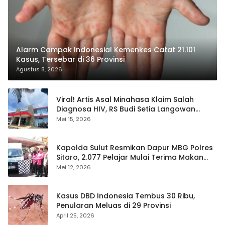
Alarm Campak Indonesia! Kemenkes Catat 21.101
Kasus, Tersebar di 36 Provinsi
Agustus 8, 2026
Viral! Artis Asal Minahasa Klaim Salah
Diagnosa HIV, RS Budi Setia Langowan
Disorot Publik
Mei 15, 2026
Kapolda Sulut Resmikan Dapur MBG Polres
Sitaro, 2.077 Pelajar Mulai Terima Makan
Gratis
Mei 12, 2026
Kasus DBD Indonesia Tembus 30 Ribu,
Penularan Meluas di 29 Provinsi
April 25, 2026