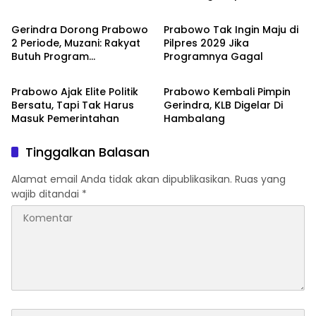
Pemerintahan Prabowo
Temui Sahabat Lamanya
Gerindra Dorong Prabowo
Prabowo Tak Ingin Maju di
2 Periode, Muzani: Rakyat
Pilpres 2029 Jika
Butuh Program
Programnya Gagal
Nasional
Politik & Pemerintahan
Dituntaskan
Prabowo Ajak Elite Politik
Prabowo Kembali Pimpin
Bersatu, Tapi Tak Harus
Gerindra, KLB Digelar Di
Masuk Pemerintahan
Hambalang
Tinggalkan Balasan
Alamat email Anda tidak akan dipublikasikan.
Ruas yang
wajib ditandai
*