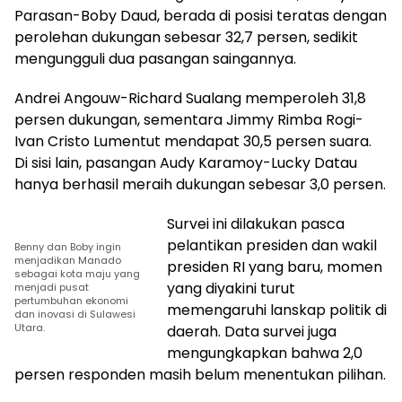
Parasan-Boby Daud, berada di posisi teratas dengan
perolehan dukungan sebesar 32,7 persen, sedikit
mengungguli dua pasangan saingannya.
Andrei Angouw-Richard Sualang memperoleh 31,8
persen dukungan, sementara Jimmy Rimba Rogi-
Ivan Cristo Lumentut mendapat 30,5 persen suara.
Di sisi lain, pasangan Audy Karamoy-Lucky Datau
hanya berhasil meraih dukungan sebesar 3,0 persen.
Survei ini dilakukan pasca
pelantikan presiden dan wakil
Benny dan Boby ingin
menjadikan Manado
presiden RI yang baru, momen
sebagai kota maju yang
yang diyakini turut
menjadi pusat
pertumbuhan ekonomi
memengaruhi lanskap politik di
dan inovasi di Sulawesi
Utara.
daerah. Data survei juga
mengungkapkan bahwa 2,0
persen responden masih belum menentukan pilihan.