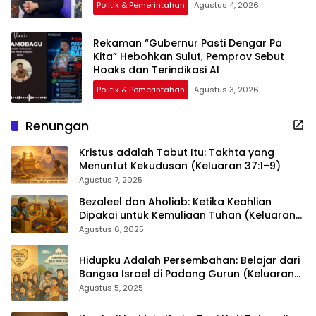
Politik & Pemerintahan
Agustus 4, 2026
Rekaman “Gubernur Pasti Dengar Pa
Kita” Hebohkan Sulut, Pemprov Sebut
Hoaks dan Terindikasi AI
Politik & Pemerintahan
Agustus 3, 2026
Renungan
Kristus adalah Tabut Itu: Takhta yang
Menuntut Kekudusan (Keluaran 37:1–9)
Agustus 7, 2025
Bezaleel dan Aholiab: Ketika Keahlian
Dipakai untuk Kemuliaan Tuhan (Keluaran
36:1–7)
Agustus 6, 2025
Hidupku Adalah Persembahan: Belajar dari
Bangsa Israel di Padang Gurun (Keluaran
35:4–29)
Agustus 5, 2025