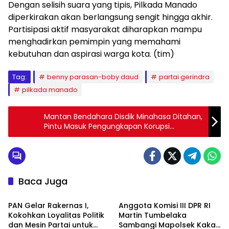
Dengan selisih suara yang tipis, Pilkada Manado
diperkirakan akan berlangsung sengit hingga akhir.
Partisipasi aktif masyarakat diharapkan mampu
menghadirkan pemimpin yang memahami
kebutuhan dan aspirasi warga kota. (tim)
Tag:
benny parasan-boby daud
partai gerindra
pilkada manado
Mantan Bendahara Disdik Minahasa Ditahan,
Pintu Masuk Pengungkapan Korupsi
Tunjangan Guru dan Gaji THL Terbuka Lebar
Baca Juga
Politik & Pemerintahan
Peristiwa
PAN Gelar Rakernas I,
Anggota Komisi III DPR RI
Kokohkan Loyalitas Politik
Martin Tumbelaka
dan Mesin Partai untuk
Sambangi Mapolsek Kakas
Berita Utama
Politik & Pemerintahan