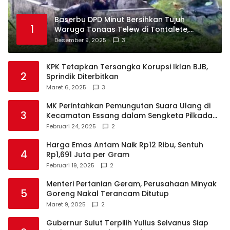
Baserbu DPD Minut Bersihkan Tujuh
1
Waruga Tonaas Telew di Tontalete,
Agenda Rutin Pelestarian Jejak Leluhur
Desember 9, 2025
3
Minahasa
KPK Tetapkan Tersangka Korupsi Iklan BJB,
2
Sprindik Diterbitkan
Maret 6, 2025
3
MK Perintahkan Pemungutan Suara Ulang di
3
Kecamatan Essang dalam Sengketa Pilkada
Talaud
Februari 24, 2025
2
Harga Emas Antam Naik Rp12 Ribu, Sentuh
4
Rp1,691 Juta per Gram
Februari 19, 2025
2
Menteri Pertanian Geram, Perusahaan Minyak
5
Goreng Nakal Terancam Ditutup
Maret 9, 2025
2
Gubernur Sulut Terpilih Yulius Selvanus Siap