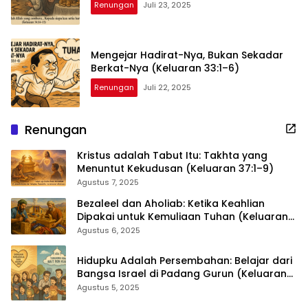
Renungan
Juli 23, 2025
Mengejar Hadirat-Nya, Bukan Sekadar
Berkat-Nya (Keluaran 33:1–6)
Renungan
Juli 22, 2025
Renungan
Kristus adalah Tabut Itu: Takhta yang
Menuntut Kekudusan (Keluaran 37:1–9)
Agustus 7, 2025
Bezaleel dan Aholiab: Ketika Keahlian
Dipakai untuk Kemuliaan Tuhan (Keluaran
36:1–7)
Agustus 6, 2025
Hidupku Adalah Persembahan: Belajar dari
Bangsa Israel di Padang Gurun (Keluaran
35:4–29)
Agustus 5, 2025