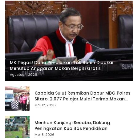
MK Tegas! Dana Pendidikan Tak Boleh Dipakai
Menutup Anggaran Makan Bergizi Gratis
Agustus 1, 2026
Kapolda Sulut Resmikan Dapur MBG Polres
Sitaro, 2.077 Pelajar Mulai Terima Makan
Gratis
Mei 12, 2026
Menhan Kunjungi Secaba, Dukung
Peningkatan Kualitas Pendidikan
Mei 8, 2026