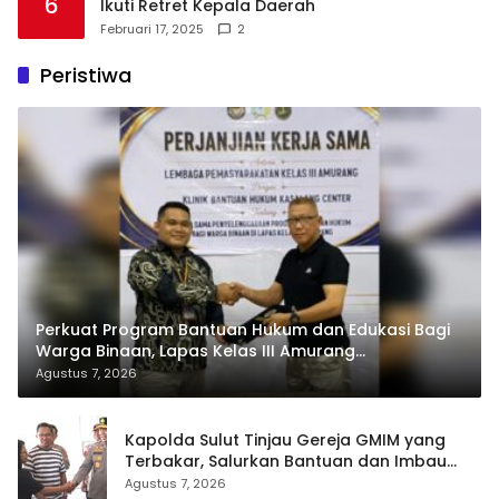
6
Ikuti Retret Kepala Daerah
Februari 17, 2025
2
Peristiwa
Perkuat Program Bantuan Hukum dan Edukasi Bagi
Warga Binaan, Lapas Kelas III Amurang
Tandatangani MoU Dengan LBH KASALANG CENTER
Agustus 7, 2026
Kapolda Sulut Tinjau Gereja GMIM yang
Terbakar, Salurkan Bantuan dan Imbau
Waspada Musim Kemarau
Agustus 7, 2026