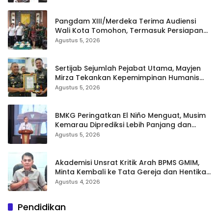
Pangdam XIII/Merdeka Terima Audiensi
Wali Kota Tomohon, Termasuk Persiapan
TIFF
Agustus 5, 2026
Sertijab Sejumlah Pejabat Utama, Mayjen
Mirza Tekankan Kepemimpinan Humanis
dan Profesional
Agustus 5, 2026
BMKG Peringatkan El Niño Menguat, Musim
Kemarau Diprediksi Lebih Panjang dan
Kering pada Agustus–September
Agustus 5, 2026
Akademisi Unsrat Kritik Arah BPMS GMIM,
Minta Kembali ke Tata Gereja dan Hentikan
Polarisasi
Agustus 4, 2026
Pendidikan