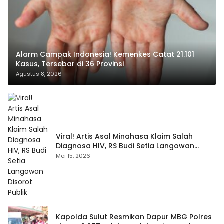
Alarm Campak Indonesia! Kemenkes Catat 21.101
Kasus, Tersebar di 36 Provinsi
Agustus 8, 2026
Viral! Artis Asal Minahasa Klaim Salah
Diagnosa HIV, RS Budi Setia Langowan
Disorot Publik
Mei 15, 2026
Kapolda Sulut Resmikan Dapur MBG Polres