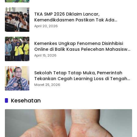
TKA SMP 2026 Diklaim Lancar,
Kemendikdasmen Pastikan Tak Ada
Kebocoran Soal
April 20, 2026
Kemenkes Ungkap Fenomena Disinhibisi
Online di Balik Kasus Pelecehan Mahasiswa
FH UI
April 15, 2026
Sekolah Tetap Tatap Muka, Pemerintah
Tekankan Cegah Learning Loss di Tengah
Krisis Global
Maret 25, 2026
Kesehatan