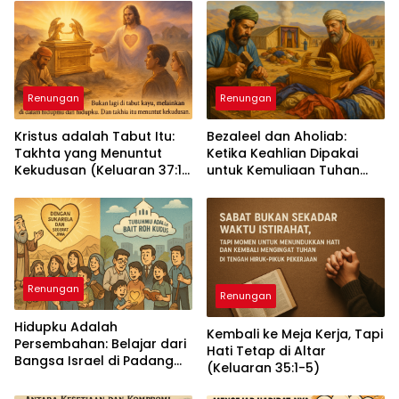
Renungan
Renungan
Kristus adalah Tabut Itu:
Bezaleel dan Aholiab:
Takhta yang Menuntut
Ketika Keahlian Dipakai
Kekudusan (Keluaran 37:1–
untuk Kemuliaan Tuhan
9)
(Keluaran 36:1–7)
Renungan
Renungan
Hidupku Adalah
Kembali ke Meja Kerja, Tapi
Persembahan: Belajar dari
Hati Tetap di Altar
Bangsa Israel di Padang
(Keluaran 35:1-5)
Gurun (Keluaran 35:4–29)