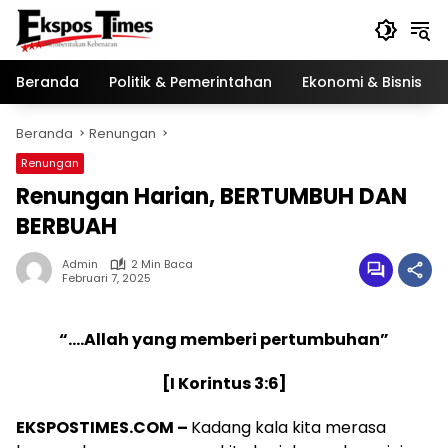
Langsung
ke
konten
Beranda
Politik & Pemerintahan
Ekonomi & Bisnis
Beranda
Renungan
Renungan
Renungan Harian, BERTUMBUH DAN
BERBUAH
Admin
2 Min Baca
Februari 7, 2025
“….Allah yang memberi pertumbuhan”
[I Korintus 3:6]
EKSPOSTIMES.COM –
Kadang kala kita merasa