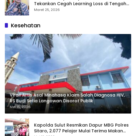
Tekankan Cegah Learning Loss di Tengah
Krisis Global
Maret 25, 2026
Kesehatan
Viral! Artis Asal Minahasa Klaim Salah Diagnosa HIV,
RS Budi Setia Langowan Disorot Publik
Mei 15, 2026
Kapolda Sulut Resmikan Dapur MBG Polres
Sitaro, 2.077 Pelajar Mulai Terima Makan