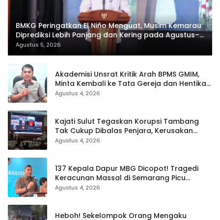
BMKG Peringatkan El Niño Menguat, Musim Kemarau
Diprediksi Lebih Panjang dan Kering pada Agustus–
September
Agustus 5, 2026
Akademisi Unsrat Kritik Arah BPMS GMIM,
Minta Kembali ke Tata Gereja dan Hentikan
Polarisasi
Agustus 4, 2026
Kajati Sulut Tegaskan Korupsi Tambang
Tak Cukup Dibalas Penjara, Kerusakan
Lingkungan Wajib Dipulihkan
Agustus 4, 2026
137 Kepala Dapur MBG Dicopot! Tragedi
Keracunan Massal di Semarang Picu
Bersih-Bersih Besar Badan Gizi Nasional
Agustus 4, 2026
Heboh! Sekelompok Orang Mengaku