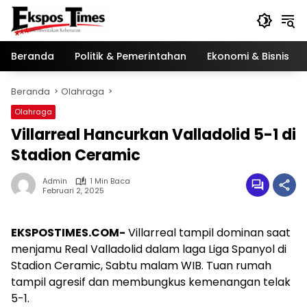
Langsung
ke
konten
Beranda
Politik & Pemerintahan
Ekonomi & Bisnis
Beranda
Olahraga
Olahraga
Villarreal Hancurkan Valladolid 5-1 di
Stadion Ceramic
Admin
1 Min Baca
Februari 2, 2025
EKSPOSTIMES.COM-
Villarreal tampil dominan saat
menjamu Real Valladolid dalam laga Liga Spanyol di
Stadion Ceramic, Sabtu malam WIB. Tuan rumah
tampil agresif dan membungkus kemenangan telak
5-1.