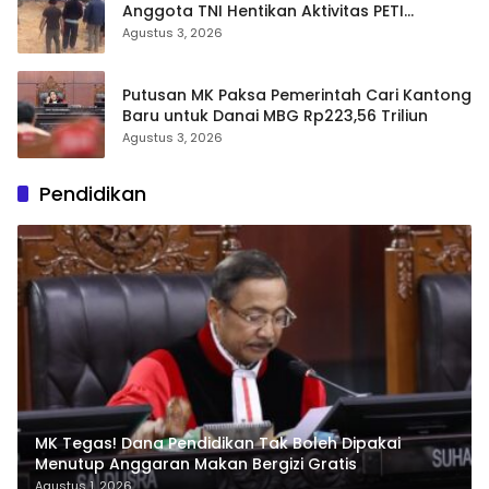
Anggota TNI Hentikan Aktivitas PETI
Ratatotok: Video Adu Mulut dan Aksi
Agustus 3, 2026
Penembakan Sorot Carut-marut
Penegakan Hukum
Putusan MK Paksa Pemerintah Cari Kantong
Baru untuk Danai MBG Rp223,56 Triliun
Agustus 3, 2026
Pendidikan
MK Tegas! Dana Pendidikan Tak Boleh Dipakai
Menutup Anggaran Makan Bergizi Gratis
Agustus 1, 2026