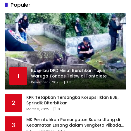
Populer
Baserbu DPD Minut Bersihkan Tujuh
1
Waruga Tonaas Telew di Tontalete,
Agenda Rutin Pelestarian Jejak Leluhur
Desember 9, 2025
3
Minahasa
KPK Tetapkan Tersangka Korupsi Iklan BJB,
2
Sprindik Diterbitkan
Maret 6, 2025
3
MK Perintahkan Pemungutan Suara Ulang di
3
Kecamatan Essang dalam Sengketa Pilkada
Talaud