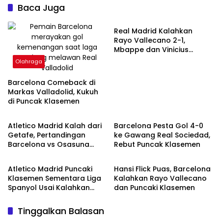
Baca Juga
Olahraga
Real Madrid Kalahkan
Rayo Vallecano 2-1,
Mbappe dan Vinicius
Bersinar
Olahraga
Barcelona Comeback di
Markas Valladolid, Kukuh
di Puncak Klasemen
Olahraga
Olahraga
Atletico Madrid Kalah dari
Barcelona Pesta Gol 4-0
Getafe, Pertandingan
ke Gawang Real Sociedad,
Barcelona vs Osasuna
Rebut Puncak Klasemen
Olahraga
Olahraga
Ditunda
Atletico Madrid Puncaki
Hansi Flick Puas, Barcelona
Klasemen Sementara Liga
Kalahkan Rayo Vallecano
Spanyol Usai Kalahkan
dan Puncaki Klasemen
Athletic Bilbao
Tinggalkan Balasan