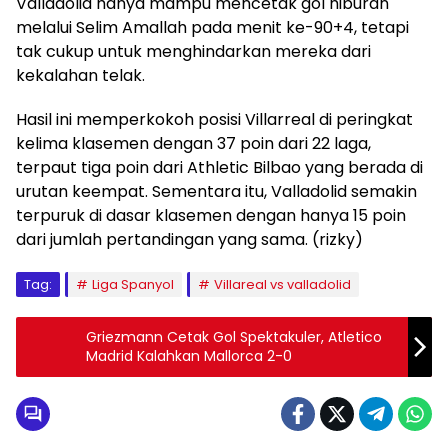
Valladolid hanya mampu mencetak gol hiburan
melalui Selim Amallah pada menit ke-90+4, tetapi
tak cukup untuk menghindarkan mereka dari
kekalahan telak.
Hasil ini memperkokoh posisi Villarreal di peringkat
kelima klasemen dengan 37 poin dari 22 laga,
terpaut tiga poin dari Athletic Bilbao yang berada di
urutan keempat. Sementara itu, Valladolid semakin
terpuruk di dasar klasemen dengan hanya 15 poin
dari jumlah pertandingan yang sama. (rizky)
Tag:
Liga Spanyol
Villareal vs valladolid
Griezmann Cetak Gol Spektakuler, Atletico
Madrid Kalahkan Mallorca 2-0