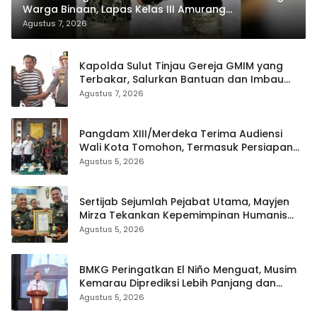
Warga Binaan, Lapas Kelas III Amurang
Tandatangani MoU Dengan LBH KASALANG CENTER
Agustus 7, 2026
Kapolda Sulut Tinjau Gereja GMIM yang
Terbakar, Salurkan Bantuan dan Imbau
Waspada Musim Kemarau
Agustus 7, 2026
Pangdam XIII/Merdeka Terima Audiensi
Wali Kota Tomohon, Termasuk Persiapan
TIFF
Agustus 5, 2026
Sertijab Sejumlah Pejabat Utama, Mayjen
Mirza Tekankan Kepemimpinan Humanis
dan Profesional
Agustus 5, 2026
BMKG Peringatkan El Niño Menguat, Musim
Kemarau Diprediksi Lebih Panjang dan
Kering pada Agustus–September
Agustus 5, 2026