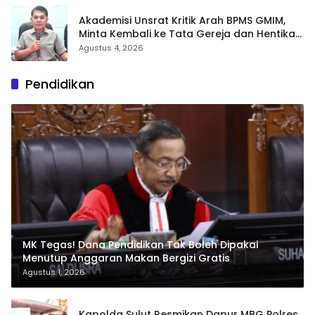
Akademisi Unsrat Kritik Arah BPMS GMIM,
Minta Kembali ke Tata Gereja dan Hentikan
Polarisasi
Agustus 4, 2026
Pendidikan
MK Tegas! Dana Pendidikan Tak Boleh Dipakai
Menutup Anggaran Makan Bergizi Gratis
Agustus 1, 2026
Kapolda Sulut Resmikan Dapur MBG Polres