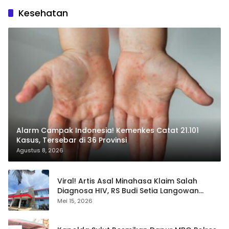
Kesehatan
Alarm Campak Indonesia! Kemenkes Catat 21.101
Kasus, Tersebar di 36 Provinsi
Agustus 8, 2026
Viral! Artis Asal Minahasa Klaim Salah
Diagnosa HIV, RS Budi Setia Langowan
Disorot Publik
Mei 15, 2026