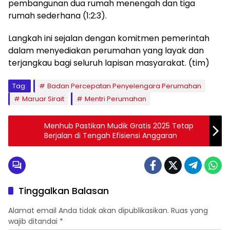
pembangunan dua rumah menengah dan tiga
rumah sederhana (1:2:3).
Langkah ini sejalan dengan komitmen pemerintah
dalam menyediakan perumahan yang layak dan
terjangkau bagi seluruh lapisan masyarakat. (tim)
Tag:
Badan Percepatan Penyelengara Perumahan
Maruar Sirait
Mentri Perumahan
Menhub Pastikan Mudik Gratis 2025 Tetap
Berjalan di Tengah Efisiensi Anggaran
Tinggalkan Balasan
Alamat email Anda tidak akan dipublikasikan.
Ruas yang
wajib ditandai
*