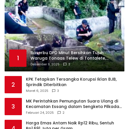
Baserbu DPD Minut Bersihkan Tujuh
1
Waruga Tonaas Telew di Tontalete,
Agenda Rutin Pelestarian Jejak Leluhur
Desember 9, 2025
3
Minahasa
KPK Tetapkan Tersangka Korupsi Iklan BJB,
2
Sprindik Diterbitkan
Maret 6, 2025
3
MK Perintahkan Pemungutan Suara Ulang di
3
Kecamatan Essang dalam Sengketa Pilkada
Talaud
Februari 24, 2025
2
Harga Emas Antam Naik Rp12 Ribu, Sentuh
4
Rp1,691 Juta per Gram