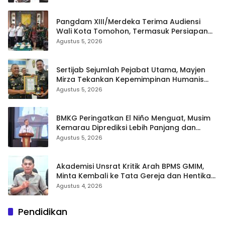
Pangdam XIII/Merdeka Terima Audiensi
Wali Kota Tomohon, Termasuk Persiapan
TIFF
Agustus 5, 2026
Sertijab Sejumlah Pejabat Utama, Mayjen
Mirza Tekankan Kepemimpinan Humanis
dan Profesional
Agustus 5, 2026
BMKG Peringatkan El Niño Menguat, Musim
Kemarau Diprediksi Lebih Panjang dan
Kering pada Agustus–September
Agustus 5, 2026
Akademisi Unsrat Kritik Arah BPMS GMIM,
Minta Kembali ke Tata Gereja dan Hentikan
Polarisasi
Agustus 4, 2026
Pendidikan