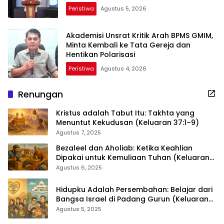
Peristiwa
Agustus 5, 2026
Akademisi Unsrat Kritik Arah BPMS GMIM,
Minta Kembali ke Tata Gereja dan
Hentikan Polarisasi
Peristiwa
Agustus 4, 2026
Renungan
Kristus adalah Tabut Itu: Takhta yang
Menuntut Kekudusan (Keluaran 37:1–9)
Agustus 7, 2025
Bezaleel dan Aholiab: Ketika Keahlian
Dipakai untuk Kemuliaan Tuhan (Keluaran
36:1–7)
Agustus 6, 2025
Hidupku Adalah Persembahan: Belajar dari
Bangsa Israel di Padang Gurun (Keluaran
35:4–29)
Agustus 5, 2025