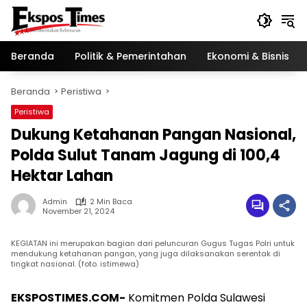
Langsung
ke
konten
Beranda
Politik & Pemerintahan
Ekonomi & Bisnis
Beranda
Peristiwa
Peristiwa
Dukung Ketahanan Pangan Nasional,
Polda Sulut Tanam Jagung di 100,4
Hektar Lahan
Admin
2 Min Baca
November 21, 2024
KEGIATAN ini merupakan bagian dari peluncuran Gugus Tugas Polri untuk
mendukung ketahanan pangan, yang juga dilaksanakan serentak di
tingkat nasional. (foto. istimewa)
EKSPOSTIMES.COM-
Komitmen Polda Sulawesi