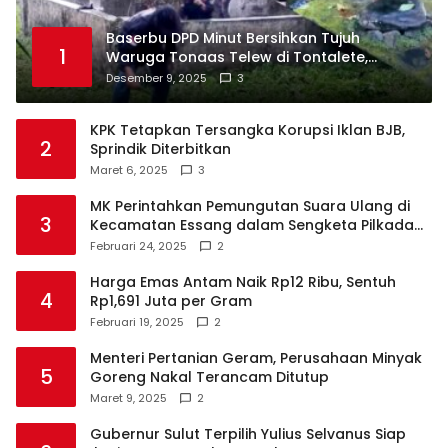
Baserbu DPD Minut Bersihkan Tujuh
1
Waruga Tonaas Telew di Tontalete,
Agenda Rutin Pelestarian Jejak Leluhur
Desember 9, 2025
3
Minahasa
KPK Tetapkan Tersangka Korupsi Iklan BJB,
2
Sprindik Diterbitkan
Maret 6, 2025
3
MK Perintahkan Pemungutan Suara Ulang di
3
Kecamatan Essang dalam Sengketa Pilkada
Talaud
Februari 24, 2025
2
Harga Emas Antam Naik Rp12 Ribu, Sentuh
4
Rp1,691 Juta per Gram
Februari 19, 2025
2
Menteri Pertanian Geram, Perusahaan Minyak
5
Goreng Nakal Terancam Ditutup
Maret 9, 2025
2
Gubernur Sulut Terpilih Yulius Selvanus Siap