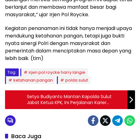
berlanjut dan membawa manfaat besar bagi
masyarakat,” ujar Irjen Pol Roycke.
Kegiatan penanaman ini tidak hanya menjadi upaya
mendukung ketahanan pangan, tetapi juga bukti
nyata sinergi Polri dengan masyarakat dan
pemerintah dalam menciptakan masa depan yang
lebih baik. (tim)
Tag:
irjen pol roycke harry langie
ketahanan pangan
polda sulut
Setyo Budiyanto Mantan Kapolda Sulut
Jabat Ketua KPK, Ini Perjalanan Karier
Gemilangnya
Baca Juga