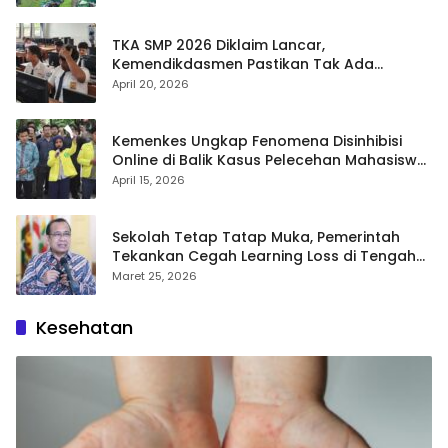
TKA SMP 2026 Diklaim Lancar,
Kemendikdasmen Pastikan Tak Ada
Kebocoran Soal
April 20, 2026
Kemenkes Ungkap Fenomena Disinhibisi
Online di Balik Kasus Pelecehan Mahasiswa
FH UI
April 15, 2026
Sekolah Tetap Tatap Muka, Pemerintah
Tekankan Cegah Learning Loss di Tengah
Krisis Global
Maret 25, 2026
Kesehatan