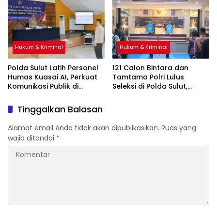
Polda Sulut, Ini
Identitasnya
Hukum & Kriminal
Hukum & Kriminal
Polda Sulut Latih Personel
121 Calon Bintara dan
Humas Kuasai AI, Perkuat
Tamtama Polri Lulus
Komunikasi Publik di
Seleksi di Polda Sulut,
Tengah Disrupsi Digital
Proses Dijamin Bersih dan
Transparan
Tinggalkan Balasan
Alamat email Anda tidak akan dipublikasikan.
Ruas yang
wajib ditandai
*