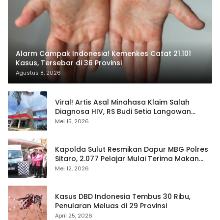
Alarm Campak Indonesia! Kemenkes Catat 21.101
Kasus, Tersebar di 36 Provinsi
Agustus 8, 2026
Viral! Artis Asal Minahasa Klaim Salah
Diagnosa HIV, RS Budi Setia Langowan
Disorot Publik
Mei 15, 2026
Kapolda Sulut Resmikan Dapur MBG Polres
Sitaro, 2.077 Pelajar Mulai Terima Makan
Gratis
Mei 12, 2026
Kasus DBD Indonesia Tembus 30 Ribu,
Penularan Meluas di 29 Provinsi
April 25, 2026