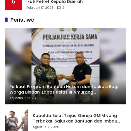
6
Ikuti Retret Kepala Daerah
Februari 17, 2025
2
Peristiwa
Perkuat Program Bantuan Hukum dan Edukasi Bagi
Warga Binaan, Lapas Kelas III Amurang
Tandatangani MoU Dengan LBH KASALANG CENTER
Agustus 7, 2026
Kapolda Sulut Tinjau Gereja GMIM yang
Terbakar, Salurkan Bantuan dan Imbau
Waspada Musim Kemarau
Agustus 7, 2026