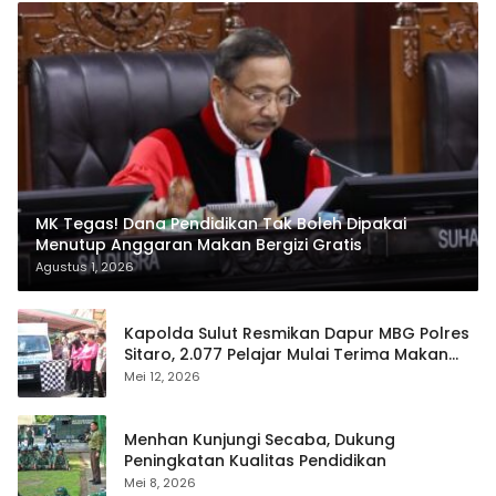
MK Tegas! Dana Pendidikan Tak Boleh Dipakai
Menutup Anggaran Makan Bergizi Gratis
Agustus 1, 2026
Kapolda Sulut Resmikan Dapur MBG Polres
Sitaro, 2.077 Pelajar Mulai Terima Makan
Gratis
Mei 12, 2026
Menhan Kunjungi Secaba, Dukung
Peningkatan Kualitas Pendidikan
Mei 8, 2026