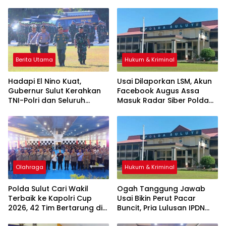
Berita Utama
Hukum & Kriminal
Hadapi El Nino Kuat,
Usai Dilaporkan LSM, Akun
Gubernur Sulut Kerahkan
Facebook Augus Assa
TNI-Polri dan Seluruh
Masuk Radar Siber Polda
Satgas Siaga Bencana
Sulut
Olahraga
Hukum & Kriminal
Polda Sulut Cari Wakil
Ogah Tanggung Jawab
Terbaik ke Kapolri Cup
Usai Bikin Perut Pacar
2026, 42 Tim Bertarung di
Buncit, Pria Lulusan IPDN
Turnamen E-Sport
Jatinangor Dilapor ke