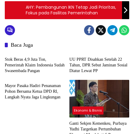
AHY: Pembangunan IKN Tetap Jadi Prioritas,
Fokus pada Fasilitas Pemerintahan
Baca Juga
Nasional
Politik & Pemerintahan
Stok Beras 4,9 Juta Ton,
UU PPRT Disahkan Setelah 22
Pemerintah Klaim Indonesia Sudah
Tahun, DPR Sebut Jaminan Sosial
Swasembada Pangan
Diatur Lewat PP
Peristiwa
Mayor Pasaka Hadiri Penanaman
Pohon Bersama Ketua DPD RI,
Langkah Nyata Jaga Lingkungan
Ekonomi & Bisnis
Ganti Sekjen Kemenkeu, Purbaya
Yudhi Targetkan Pertumbuhan