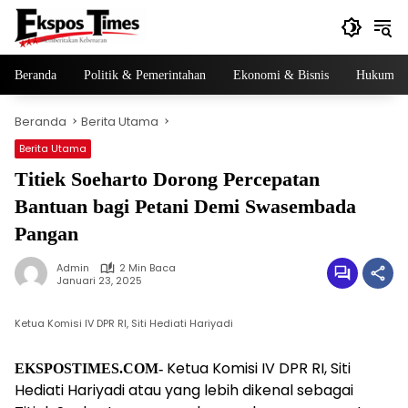
Langsung
ke
konten
Beranda
Politik & Pemerintahan
Ekonomi & Bisnis
Hukum & 
Beranda
Berita Utama
Berita Utama
Titiek Soeharto Dorong Percepatan
Bantuan bagi Petani Demi Swasembada
Pangan
Admin
2 Min Baca
Januari 23, 2025
Ketua Komisi IV DPR RI, Siti Hediati Hariyadi
Ketua Komisi IV DPR RI, Siti
EKSPOSTIMES.COM-
Hediati Hariyadi atau yang lebih dikenal sebagai