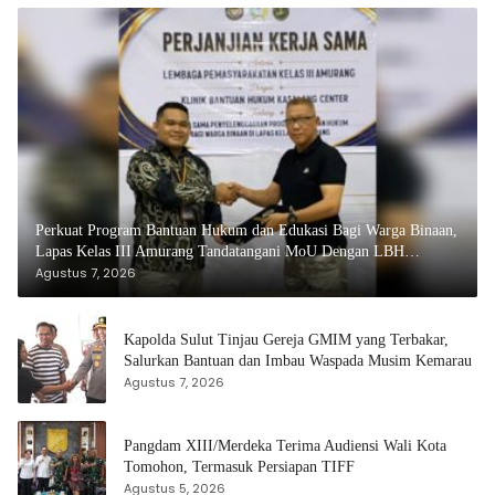
Perkuat Program Bantuan Hukum dan Edukasi Bagi Warga Binaan,
Lapas Kelas III Amurang Tandatangani MoU Dengan LBH
KASALANG CENTER
Agustus 7, 2026
Kapolda Sulut Tinjau Gereja GMIM yang Terbakar,
Salurkan Bantuan dan Imbau Waspada Musim Kemarau
Agustus 7, 2026
Pangdam XIII/Merdeka Terima Audiensi Wali Kota
Tomohon, Termasuk Persiapan TIFF
Agustus 5, 2026