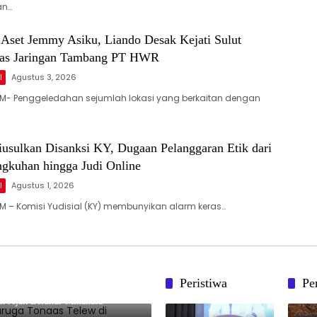
an…
 Aset Jemmy Asiku, Liando Desak Kejati Sulut
tas Jaringan Tambang PT HWR
l
Agustus 3, 2026
M- Penggeledahan sejumlah lokasi yang berkaitan dengan
usulkan Disanksi KY, Dugaan Pelanggaran Etik dari
ngkuhan hingga Judi Online
l
Agustus 1, 2026
 – Komisi Yudisial (KY) membunyikan alarm keras…
Peristiwa
Pe
juh Waruga Tonaas Telew di
an Jejak Leluhur Minahasa