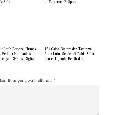
da Sulut
di Turnamen E-Sport
& Kriminal
Hukum & Kriminal
ut Latih Personel Humas
121 Calon Bintara dan Tamtama
, Perkuat Komunikasi
Polri Lulus Seleksi di Polda Sulut,
 Tengah Disrupsi Digital
Proses Dijamin Bersih dan
Transparan
kan.
Ruas yang wajib ditandai
*