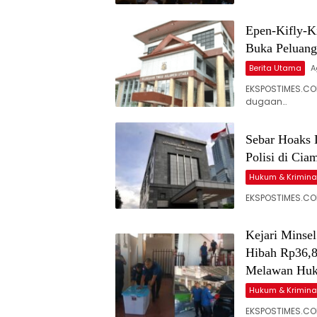
Epen-Kifly-Ki
Buka Peluan
Berita Utama
A
EKSPOSTIMES.CO
dugaan…
Sebar Hoaks 
Polisi di Cia
Hukum & Krimina
EKSPOSTIMES.CO
Kejari Minse
Hibah Rp36,8
Melawan Hu
Hukum & Krimina
EKSPOSTIMES.CO