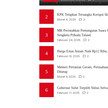
KPK Tetapkan Tersangka Korupsi Ikl
2
Maret 6, 2025
3
MK Perintahkan Pemungutan Suara 
3
Sengketa Pilkada Talaud
Februari 24, 2025
2
Harga Emas Antam Naik Rp12 Ribu, 
4
Februari 19, 2025
2
Menteri Pertanian Geram, Perusaha
5
Ditutup
Maret 9, 2025
2
Gubernur Sulut Terpilih Yulius Selva
6
Februari 17, 2025
2