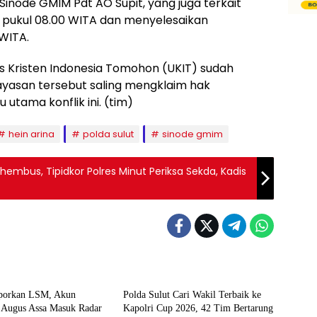
inode GMIM Pdt AO Supit, yang juga terkait
da pukul 08.00 WITA dan menyelesaikan
 WITA.
s Kristen Indonesia Tomohon (UKIT) sudah
ayasan tersebut saling mengklaim hak
utama konflik ini. (tim)
hein arina
polda sulut
sinode gmim
embus, Tipidkor Polres Minut Periksa Sekda, Kadis
& Kriminal
Olahraga
aporkan LSM, Akun
Polda Sulut Cari Wakil Terbaik ke
 Augus Assa Masuk Radar
Kapolri Cup 2026, 42 Tim Bertarung