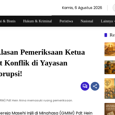
Kamis, 6 Agustus 2026
i & Bisnis
Hukum & Kriminal
Peristiwa
Nasional
Lainnya
Re
Alasan Pemeriksaan Ketua
 Konflik di Yayasan
orupsi!
GMIM) Pdt Hein Arina memasuki ruang pemeriksaan.
reja Masehi Injili di Minahasa (GMIM) Pdt Hein