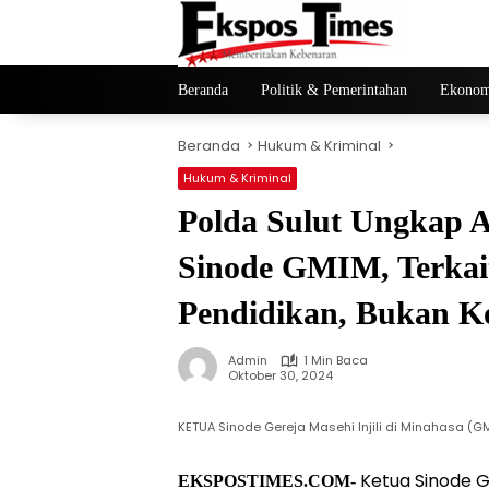
Langsung
ke
konten
Beranda
Politik & Pemerintahan
Ekonom
Beranda
Hukum & Kriminal
Hukum & Kriminal
Polda Sulut Ungkap 
Sinode GMIM, Terkait
Pendidikan, Bukan K
Admin
1 Min Baca
Oktober 30, 2024
KETUA Sinode Gereja Masehi Injili di Minahasa (
Ketua Sinode Ge
EKSPOSTIMES.COM-