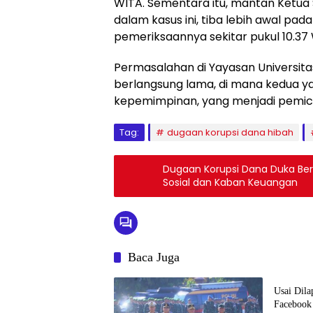
WITA. Sementara itu, mantan Ketua S
dalam kasus ini, tiba lebih awal pa
pemeriksaannya sekitar pukul 10.37
Permasalahan di Yayasan Universita
berlangsung lama, di mana kedua y
kepemimpinan, yang menjadi pemicu 
Tag:
dugaan korupsi dana hibah
Dugaan Korupsi Dana Duka Berh
Sosial dan Kaban Keuangan
Baca Juga
Hukum 
Usai Dil
Facebook