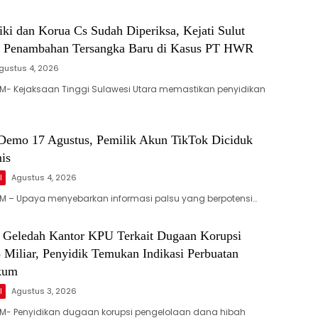
ki dan Korua Cs Sudah Diperiksa, Kejati Sulut
g Penambahan Tersangka Baru di Kasus PT HWR
gustus 4, 2026
M- Kejaksaan Tinggi Sulawesi Utara memastikan penyidikan
Demo 17 Agustus, Pemilik Akun TikTok Diciduk
mis
l
Agustus 4, 2026
M – Upaya menyebarkan informasi palsu yang berpotensi…
l Geledah Kantor KPU Terkait Dugaan Korupsi
 Miliar, Penyidik Temukan Indikasi Perbuatan
kum
l
Agustus 3, 2026
M- Penyidikan dugaan korupsi pengelolaan dana hibah