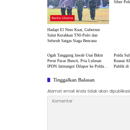
Siber Pol
Berita Utama
Hadapi El Nino Kuat, Gubernur
Sulut Kerahkan TNI-Polri dan
Seluruh Satgas Siaga Bencana
Hukum & Kriminal
Hukum 
Ogah Tanggung Jawab Usai Bikin
Polda Sul
Perut Pacar Buncit, Pria Lulusan
Kuasai AI
IPDN Jatinangor Dilapor ke Polda
Publik di
Sulut, Ini Identitasnya
Tinggalkan Balasan
Alamat email Anda tidak akan dipublikasi