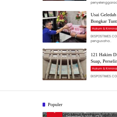
penyelenggara
Usai Geledah
Bongkar Tun
Hukum & Krimina
EKSPOSTIMES.CO
pengusaha…
121 Hakim Di
Suap, Perseli
Hukum & Krimina
EKSPOSTIMES.COM
Populer
Baserbu DPD Minut Bersihkan Tu
1
Tontalete, Agenda Rutin Pelestari
Desember 9, 2025
3