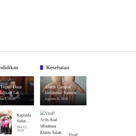
ndidikan
Kesehatan
Tegas! Dana
Alarm Campak
didikan Tak
Indonesia! Kemenkes
h Dipakai
Catat 21.101 Kasus,
tus 1, 2026
Agustus 8, 2026
utup Anggaran
Tersebar di 36
n Bergizi Gratis
Provinsi
Kapolda
Sulut
Resmikan
Mei 12,
2026
Dapur
Viral!