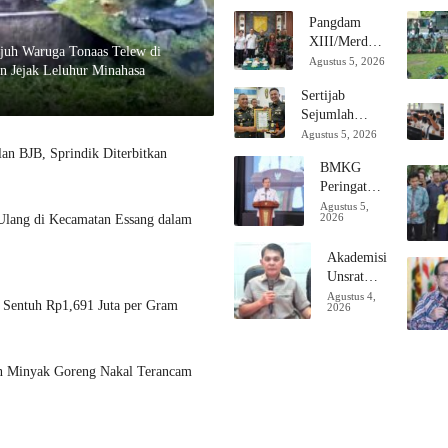
GMIM
Pangdam
yang
XIII/Merdeka
Terbakar,
juh Waruga Tonaas Telew di
Terima
Agustus 5, 2026
Salurkan
an Jejak Leluhur Minahasa
Audiensi
Bantuan
Sertijab
Wali Kota
dan
Sejumlah
Tomohon,
Imbau
Pejabat Utama,
Agustus 5, 2026
Termasuk
Waspada
Mayjen Mirza
an BJB, Sprindik Diterbitkan
Persiapan
Musim
BMKG
Tekankan
TIFF
Kemarau
Peringatkan
Kepemimpinan
El Niño
Agustus 5,
Humanis dan
2026
Ulang di Kecamatan Essang dalam
Menguat,
Profesional
Musim
Akademisi
Kemarau
Unsrat
Diprediksi
Kritik
Agustus 4,
Lebih
Sentuh Rp1,691 Juta per Gram
2026
Arah
Panjang
BPMS
dan Kering
GMIM,
pada
Minta
an Minyak Goreng Nakal Terancam
Agustus–
Kembali
September
ke Tata
Gereja
dan