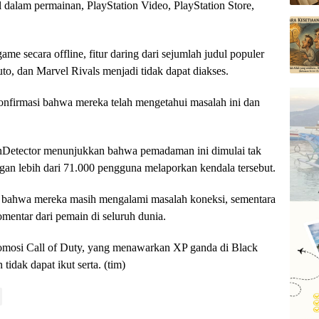
l dalam permainan, PlayStation Video, PlayStation Store,
 secara offline, fitur daring dari sejumlah judul populer
uto, dan Marvel Rivals menjadi tidak dapat diakses.
nfirmasi bahwa mereka telah mengetahui masalah ini dan
nDetector menunjukkan bahwa pemadaman ini dimulai tak
an lebih dari 71.000 pengguna melaporkan kendala tersebut.
 bahwa mereka masih mengalami masalah koneksi, sementara
mentar dari pemain di seluruh dunia.
omosi Call of Duty, yang menawarkan XP ganda di Black
idak dapat ikut serta. (tim)