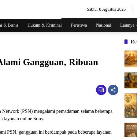
Sabtu, 8 Agustus 2026
i & Bisnis
Hukum & Kriminal
Peristiwa
Nasional
Lainnya
Re
 Alami Gangguan, Ribuan
 Network (PSN) mengalami pemadaman selama beberapa
i layanan online Sony.
resmi PSN, gangguan ini berdampak pada beberapa layanan