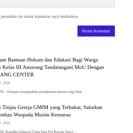
 peramban ini untuk komentar saya berikutnya.
ram Bantuan Hukum dan Edukasi Bagi Warga
s Kelas III Amurang Tandatangani MoU Dengan
LANG CENTER
7, 2026
– Harapan mendapatkan pemahaman hukum yang lebih…
t Tinjau Gereja GMIM yang Terbakar, Salurkan
 Imbau Waspada Musim Kemarau
7, 2026
Kapolda Sulawesi Utara Irjen Pol Roycke Harry…