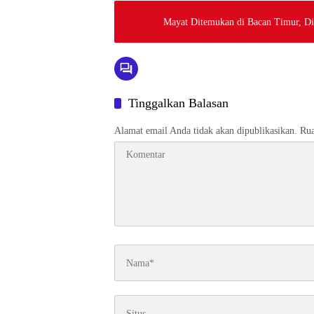
Mayat Ditemukan di Bacan Timur, Did
Tinggalkan Balasan
Alamat email Anda tidak akan dipublikasikan.
Rua