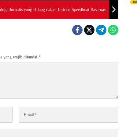
uga Jurnalis yang Hilang dalam Insiden Speedboat Basarnas
s yang wajib ditandai
*