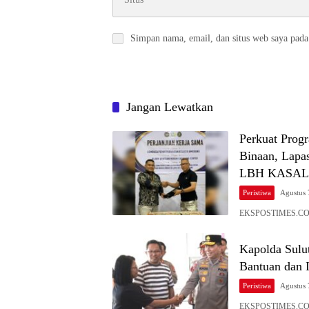
Simpan nama, email, dan situs web saya pada
Jangan Lewatkan
Perkuat Prog
Binaan, Lapa
LBH KASA
Peristiwa
Agustus 
EKSPOSTIMES.COM 
Kapolda Sulu
Bantuan dan
Peristiwa
Agustus 
EKSPOSTIMES.COM- 