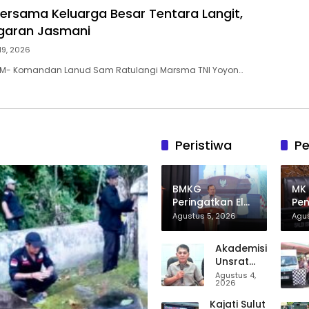
ersama Keluarga Besar Tentara Langit,
garan Jasmani
19, 2026
M- Komandan Lanud Sam Ratulangi Marsma TNI Yoyon…
Peristiwa
Pe
BMKG
MK
Peringatkan El
Pen
Niño Menguat,
Bol
Agustus 5, 2026
Agus
Musim Kemarau
Me
Diprediksi Lebih
An
Akademisi
Panjang dan
Mak
Unsrat
Kering pada
Gra
Kritik Arah
Agustus 4,
Agustus–
2026
BPMS
September
GMIM,
Kajati Sulut