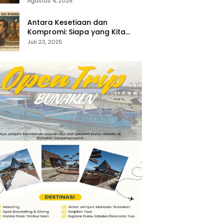
35:1-5)
Agustus 4, 2025
Antara Kesetiaan dan
Kompromi: Siapa yang Kita
Sembah? (Keluaran 34:14–15)
Juli 23, 2025