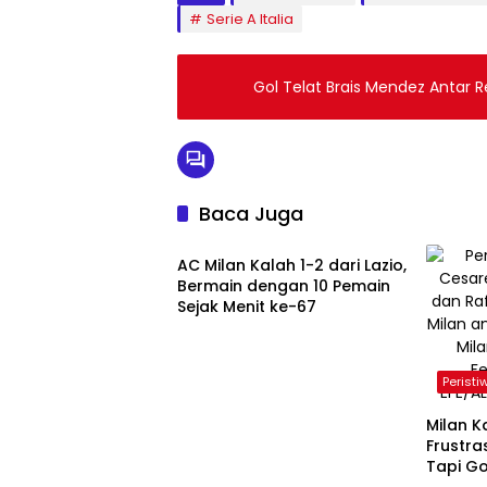
Serie A Italia
Gol Telat Brais Mendez Antar R
Baca Juga
Olahraga
AC Milan Kalah 1-2 dari Lazio,
Bermain dengan 10 Pemain
Sejak Menit ke-67
Peristi
Milan K
Frustra
Tapi Go
Olahraga
Olahr