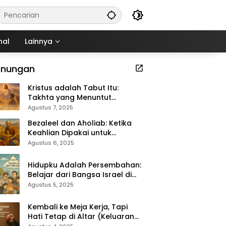
nal
Lainnya
enungan
Kristus adalah Tabut Itu:
Takhta yang Menuntut
Kekudusan (Keluaran 37:1–9)
Agustus 7, 2025
Bezaleel dan Aholiab: Ketika
Keahlian Dipakai untuk
Kemuliaan Tuhan (Keluaran
Agustus 6, 2025
36:1–7)
Hidupku Adalah Persembahan:
Belajar dari Bangsa Israel di
Padang Gurun (Keluaran 35:4–
Agustus 5, 2025
29)
Kembali ke Meja Kerja, Tapi
Hati Tetap di Altar (Keluaran