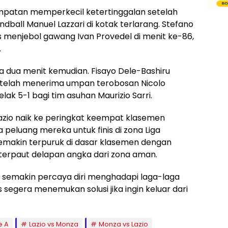
atan memperkecil ketertinggalan setelah
dball Manuel Lazzari di kotak terlarang. Stefano
s menjebol gawang Ivan Provedel di menit ke-86,
.
 dua menit kemudian. Fisayo Dele-Bashiru
etelah menerima umpan terobosan Nicolo
k 5-1 bagi tim asuhan Maurizio Sarri.
zio naik ke peringkat keempat klasemen
peluang mereka untuk finis di zona Liga
emakin terpuruk di dasar klasemen dengan
 terpaut delapan angka dari zona aman.
o semakin percaya diri menghadapi laga-laga
segera menemukan solusi jika ingin keluar dari
e A
Lazio vs Monza
Monza vs Lazio