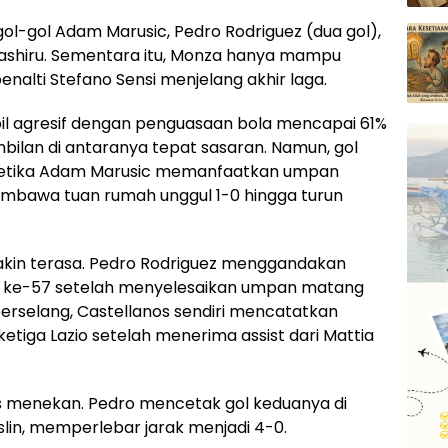
ol-gol Adam Marusic, Pedro Rodriguez (dua gol),
Bashiru. Sementara itu, Monza hanya mampu
enalti Stefano Sensi menjelang akhir laga.
pil agresif dengan penguasaan bola mencapai 61%
ilan di antaranya tepat sasaran. Namun, gol
1 ketika Adam Marusic memanfaatkan umpan
embawa tuan rumah unggul 1-0 hingga turun
makin terasa. Pedro Rodriguez menggandakan
t ke-57 setelah menyelesaikan umpan matang
berselang, Castellanos sendiri mencatatkan
tiga Lazio setelah menerima assist dari Mattia
rus menekan. Pedro mencetak gol keduanya di
slin, memperlebar jarak menjadi 4-0.