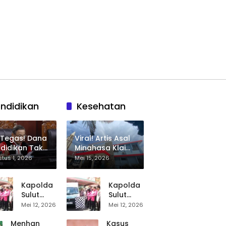
ndidikan
Kesehatan
 Tegas! Dana
Viral! Artis Asal
didikan Tak
Minahasa Klaim
eh Dipakai
Salah Diagnosa
tus 1, 2026
Mei 15, 2026
nutup
HIV, RS Budi
ggaran
Setia Langowan
Kapolda
Kapolda
an Bergizi
Disorot Publik
Sulut
Sulut
tis
Resmikan
Resmikan
Mei 12, 2026
Mei 12, 2026
Dapur
Dapur
MBG
MBG
Menhan
Kasus