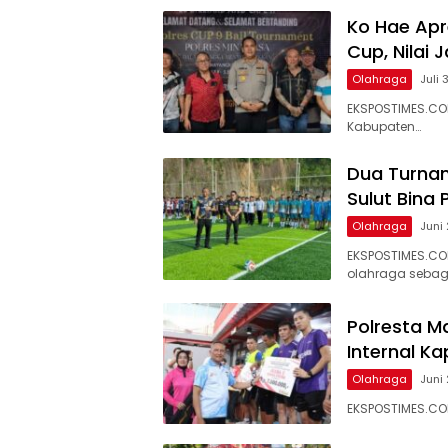
Ko Hae Apr
Cup, Nilai
Olahraga
Juli 
EKSPOSTIMES.CO
Kabupaten…
Dua Turnam
Sulut Bina 
Olahraga
Juni
EKSPOSTIMES.CO
olahraga sebag
Polresta 
Internal K
Olahraga
Juni
EKSPOSTIMES.CO