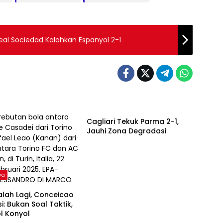
eal Sociedad Kalahkan Espanyol 2-1
Olahraga
Cagliari Tekuk Parma 2-1,
Jauhi Zona Degradasi
wa
alah Lagi, Conceicao
si: Bukan Soal Taktik,
l Konyol
aga
Olahraga