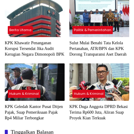
Sita Uang Lebih Rp2 Miliar
Berita Utama
Politik & Pemerintahan
KPK Khawatir Penanganan
Sulut Mulai Benahi Tata Kelola
Korupsi Tersendat Jika Audit
Pertanahan, ATR/BPN dan KPK
Kerugian Negara Dimonopoli BPK
Dorong Transparansi Aset Daerah
Hukum & Kriminal
Hukum & Kriminal
KPK Geledah Kantor Pusat Ditjen
KPK Duga Anggota DPRD Bekasi
Pajak, Suap Pemeriksaan Pajak
Terima Rp600 Juta, Aliran Suap
Rp4 Miliar Terbongkar
Proyek Kian Terkuak
Tinggalkan Balasan