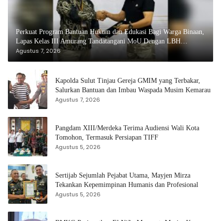
Perkuat Program Bantuan Hukum dan Edukasi Bagi Warga Binaan,
Lapas Kelas III Amurang Tandatangani MoU Dengan LBH
KASALANG CENTER
Agustus 7, 2026
Kapolda Sulut Tinjau Gereja GMIM yang Terbakar,
Salurkan Bantuan dan Imbau Waspada Musim Kemarau
Agustus 7, 2026
Pangdam XIII/Merdeka Terima Audiensi Wali Kota
Tomohon, Termasuk Persiapan TIFF
Agustus 5, 2026
Sertijab Sejumlah Pejabat Utama, Mayjen Mirza
Tekankan Kepemimpinan Humanis dan Profesional
Agustus 5, 2026