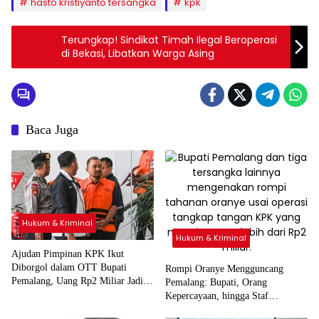
hasto kristiyanto tersangka
kpk
Terungkap! Sindikat Timah Ilegal Beroperasi
di Bekasi, Libatkan Warga Asing
Baca Juga
Hukum & Kriminal
Hukum & Kriminal
Ajudan Pimpinan KPK Ikut
Diborgol dalam OTT Bupati
Rompi Oranye Mengguncang
Pemalang, Uang Rp2 Miliar Jadi
Pemalang: Bupati, Orang
Barang Bukti
Kepercayaan, hingga Staf
Administrasi KPK Ditahan, OTT