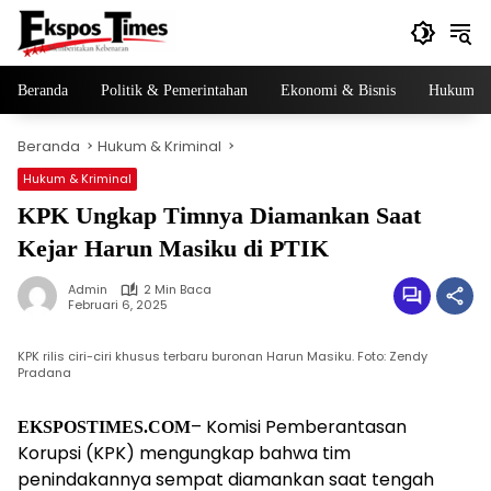
Langsung
ke
konten
Beranda
Politik & Pemerintahan
Ekonomi & Bisnis
Hukum & 
Beranda
Hukum & Kriminal
Hukum & Kriminal
KPK Ungkap Timnya Diamankan Saat
Kejar Harun Masiku di PTIK
Admin
2 Min Baca
Februari 6, 2025
KPK rilis ciri-ciri khusus terbaru buronan Harun Masiku. Foto: Zendy
Pradana
– Komisi Pemberantasan
EKSPOSTIMES.COM
Korupsi (KPK) mengungkap bahwa tim
penindakannya sempat diamankan saat tengah