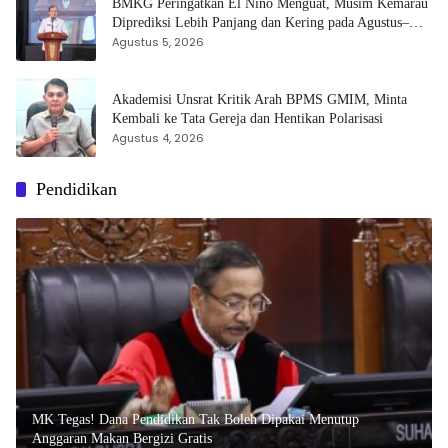
BMKG Peringatkan El Niño Menguat, Musim Kemarau
Diprediksi Lebih Panjang dan Kering pada Agustus–
September
Agustus 5, 2026
Akademisi Unsrat Kritik Arah BPMS GMIM, Minta
Kembali ke Tata Gereja dan Hentikan Polarisasi
Agustus 4, 2026
Pendidikan
MK Tegas! Dana Pendidikan Tak Boleh Dipakai Menutup
Anggaran Makan Bergizi Gratis