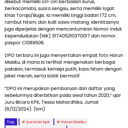
disebut memiliki ciri-ciri berbadan kurus,
berkacamata, suara sengau, serta memiliki logat
khas Toraja/Bugis. Ia memiliki tinggi badan 172 cm,
rambut hitam, dan kulit sawo matang. Identitasnya
juga diperjelas dengan mencantumkan Nomor Induk
Kependudukan (NIK) 317405210370017 dan nomor
paspor C1089508.
DPO terbaru ini juga menyertakan empat foto Harun
Masiku, di mana ia terlihat mengenakan berbagai
pakaian, termasuk kemeja putih, kaos hitam dengan
jaket merah, serta batik bermotif.
“DPO ini merupakan pembaruan dari daftar yang
sebelumnya diterbitkan pada awal tahun 2020,” ujar
Juru Bicara KPK, Tessa Mahardhika, Jumat
(6/12/2024). (tim)
Tag:
buronan kpk
Harun Masiku