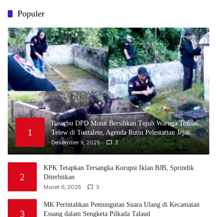
Populer
Baserbu DPD Minut Bersihkan Tujuh Waruga Tonaas
1
Telew di Tontalete, Agenda Rutin Pelestarian Jejak
Leluhur Minahasa
Desember 9, 2025
3
KPK Tetapkan Tersangka Korupsi Iklan BJB, Sprindik
2
Diterbitkan
Maret 6, 2025
3
MK Perintahkan Pemungutan Suara Ulang di Kecamatan
3
Essang dalam Sengketa Pilkada Talaud