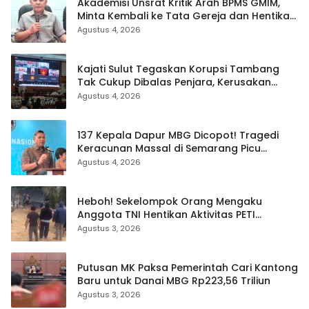
Akademisi Unsrat Kritik Arah BPMS GMIM,
Minta Kembali ke Tata Gereja dan Hentikan
Polarisasi
Agustus 4, 2026
Kajati Sulut Tegaskan Korupsi Tambang
Tak Cukup Dibalas Penjara, Kerusakan
Lingkungan Wajib Dipulihkan
Agustus 4, 2026
137 Kepala Dapur MBG Dicopot! Tragedi
Keracunan Massal di Semarang Picu
Bersih-Bersih Besar Badan Gizi Nasional
Agustus 4, 2026
Heboh! Sekelompok Orang Mengaku
Anggota TNI Hentikan Aktivitas PETI
Ratatotok: Video Adu Mulut dan Aksi
Agustus 3, 2026
Penembakan Sorot Carut-marut
Penegakan Hukum
Putusan MK Paksa Pemerintah Cari Kantong
Baru untuk Danai MBG Rp223,56 Triliun
Agustus 3, 2026