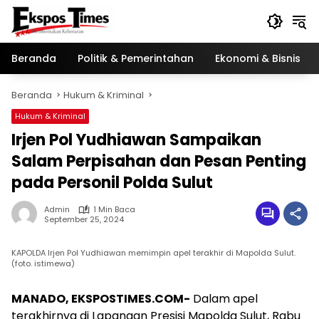
Langsung
ke
konten
Beranda
Politik & Pemerintahan
Ekonomi & Bisnis
Beranda
Hukum & Kriminal
Hukum & Kriminal
Irjen Pol Yudhiawan Sampaikan
Salam Perpisahan dan Pesan Penting
pada Personil Polda Sulut
Admin
1 Min Baca
September 25, 2024
KAPOLDA Irjen Pol Yudhiawan memimpin apel terakhir di Mapolda Sulut.
(foto. istimewa)
MANADO, EKSPOSTIMES.COM-
Dalam apel
terakhirnya di Lapangan Presisi Mapolda Sulut, Rabu