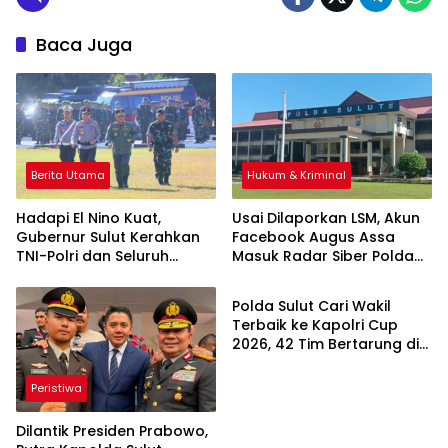
Baca Juga
Berita Utama
Hukum & Kriminal
Hadapi El Nino Kuat,
Usai Dilaporkan LSM, Akun
Gubernur Sulut Kerahkan
Facebook Augus Assa
TNI-Polri dan Seluruh
Masuk Radar Siber Polda
Olahraga
Satgas Siaga Bencana
Sulut
Polda Sulut Cari Wakil
Terbaik ke Kapolri Cup
2026, 42 Tim Bertarung di
Turnamen E-Sport
Peristiwa
Dilantik Presiden Prabowo,