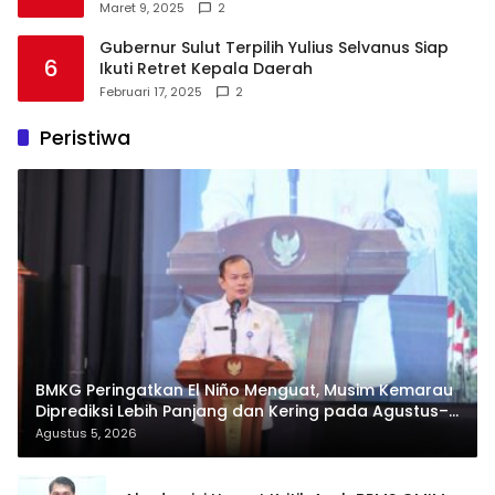
Maret 9, 2025
2
Gubernur Sulut Terpilih Yulius Selvanus Siap
6
Ikuti Retret Kepala Daerah
Februari 17, 2025
2
Peristiwa
BMKG Peringatkan El Niño Menguat, Musim Kemarau
Diprediksi Lebih Panjang dan Kering pada Agustus–
September
Agustus 5, 2026