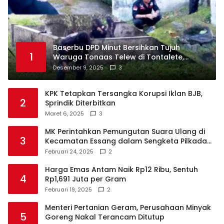
Baserbu DPD Minut Bersihkan Tujuh
1
Waruga Tonaas Telew di Tontalete,
Agenda Rutin Pelestarian Jejak Leluhur
Desember 9, 2025
3
Minahasa
KPK Tetapkan Tersangka Korupsi Iklan BJB,
2
Sprindik Diterbitkan
Maret 6, 2025
3
MK Perintahkan Pemungutan Suara Ulang di
3
Kecamatan Essang dalam Sengketa Pilkada
Talaud
Februari 24, 2025
2
Harga Emas Antam Naik Rp12 Ribu, Sentuh
4
Rp1,691 Juta per Gram
Februari 19, 2025
2
Menteri Pertanian Geram, Perusahaan Minyak
5
Goreng Nakal Terancam Ditutup