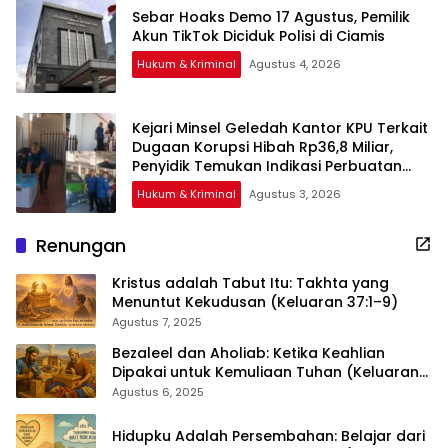
Sebar Hoaks Demo 17 Agustus, Pemilik
Akun TikTok Diciduk Polisi di Ciamis
Hukum & Kriminal
Agustus 4, 2026
Kejari Minsel Geledah Kantor KPU Terkait
Dugaan Korupsi Hibah Rp36,8 Miliar,
Penyidik Temukan Indikasi Perbuatan
Melawan Hukum
Hukum & Kriminal
Agustus 3, 2026
Renungan
Kristus adalah Tabut Itu: Takhta yang
Menuntut Kekudusan (Keluaran 37:1–9)
Agustus 7, 2025
Bezaleel dan Aholiab: Ketika Keahlian
Dipakai untuk Kemuliaan Tuhan (Keluaran
36:1–7)
Agustus 6, 2025
Hidupku Adalah Persembahan: Belajar dari