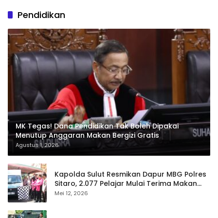
Pendidikan
MK Tegas! Dana Pendidikan Tak Boleh Dipakai
Menutup Anggaran Makan Bergizi Gratis
Agustus 1, 2026
Kapolda Sulut Resmikan Dapur MBG Polres
Sitaro, 2.077 Pelajar Mulai Terima Makan
Gratis
Mei 12, 2026