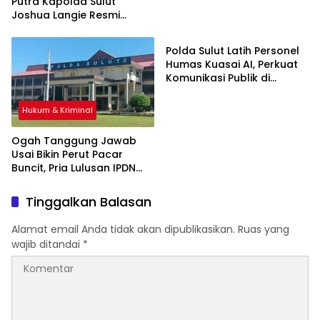
Putra Kapolda Sulut
Joshua Langie Resmi
Hukum & Kriminal
Sandang Pangkat Ipda
Polda Sulut Latih Personel
Humas Kuasai AI, Perkuat
Komunikasi Publik di
Tengah Disrupsi Digital
Hukum & Kriminal
Ogah Tanggung Jawab
Usai Bikin Perut Pacar
Buncit, Pria Lulusan IPDN
Jatinangor Dilapor ke
Polda Sulut, Ini
Tinggalkan Balasan
Identitasnya
Alamat email Anda tidak akan dipublikasikan.
Ruas yang
wajib ditandai
*