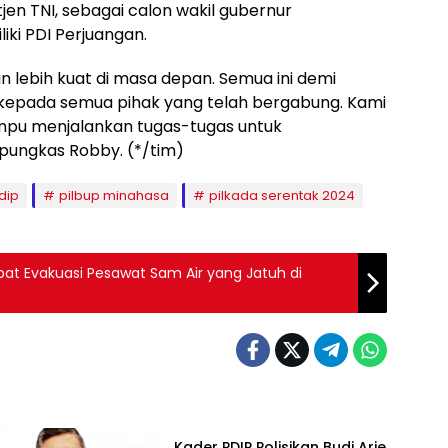
jen TNI, sebagai calon wakil gubernur
iki PDI Perjuangan.
kan lebih kuat di masa depan. Semua ini demi
h kepada semua pihak yang telah bergabung. Kami
pu menjalankan tugas-tugas untuk
pungkas Robby. (*/tim)
dip
pilbup minahasa
pilkada serentak 2024
at Evakuasi Pesawat Sam Air yang Jatuh di
Peristiwa
Kader PDIP Polisikan Budi Arie