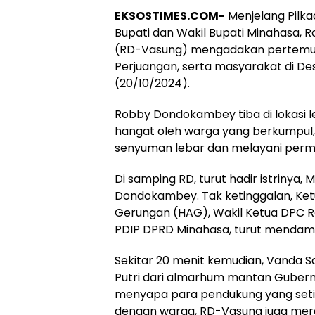
EKSOSTIMES.COM-
Menjelang Pilka
Bupati dan Wakil Bupati Minahasa
(RD-Vasung) mengadakan pertemua
Perjuangan, serta masyarakat di De
(20/10/2024).
Robby Dondokambey tiba di lokasi le
hangat oleh warga yang berkumpul
senyuman lebar dan melayani permin
Di samping RD, turut hadir istrinya,
Dondokambey. Tak ketinggalan, Ke
Gerungan (HAG), Wakil Ketua DPC Ro
PDIP DPRD Minahasa, turut mendamp
Sekitar 20 menit kemudian, Vanda Sa
Putri dari almarhum mantan Gubernu
menyapa para pendukung yang setia 
dengan warga, RD-Vasung juga mere