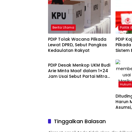
Berita Utama
Politik
PDIP Tolak Wacana Pilkada
PDIP Ka
Lewat DPRD, Sebut Pangkas
Pilkada
Kedaulatan Rakyat
Sistem 
Politik & Pemerintahan
Demokra
Mundur
PDIP Desak Menkop UKM Budi
Arie Minta Maaf dalam 1×24
Jam Usai Sebut Partai Mitra
Judol
Hukum 
Dituding
Harun M
Asumsi,
Tinggalkan Balasan