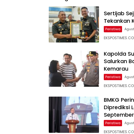
Sertijab S
Tekankan 
Peristiwa
Agust
EKSPOSTIMES.COM
Kapolda Su
Salurkan 
Kemarau
Peristiwa
Agust
EKSPOSTIMES.COM
BMKG Perin
Diprediksi
September
Peristiwa
Agust
EKSPOSTIMES.COM