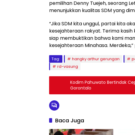
pemilihan Denny Tuejeh, seorang Let
menunjukkan kualitas SDM yang dimil
“Jika SDM kita unggul, partai kita a
kesejahteraan rakyat. Terima kasi
siap membuktikan bahwa kami mam
kesejahteraan Minahasa. Merdeka,” 
Tag:
hangky arthur gerungan
p
rd-vasung
Kodim Pahuwato Bertindak Cep
Gorontalo
Baca Juga