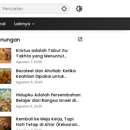
nal
Lainnya
enungan
Kristus adalah Tabut Itu:
Takhta yang Menuntut
Kekudusan (Keluaran 37:1–9)
Agustus 7, 2025
Bezaleel dan Aholiab: Ketika
Keahlian Dipakai untuk
Kemuliaan Tuhan (Keluaran
Agustus 6, 2025
36:1–7)
Hidupku Adalah Persembahan:
Belajar dari Bangsa Israel di
Padang Gurun (Keluaran 35:4–
Agustus 5, 2025
29)
Kembali ke Meja Kerja, Tapi
Hati Tetap di Altar (Keluaran