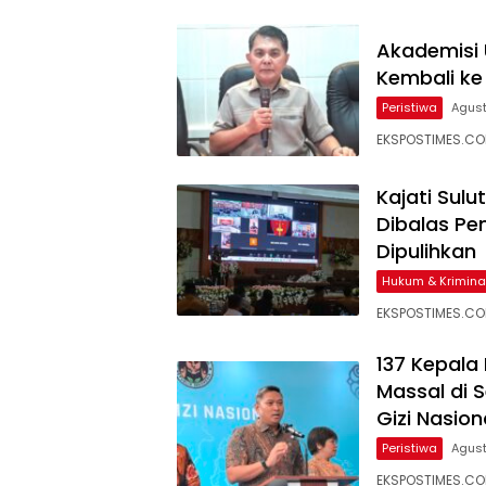
Akademisi 
Kembali ke
Peristiwa
Agust
EKSPOSTIMES.COM
Kajati Sul
Dibalas Pe
Dipulihkan
Hukum & Krimina
EKSPOSTIMES.COM
137 Kepala
Massal di 
Gizi Nasion
Peristiwa
Agust
EKSPOSTIMES.C