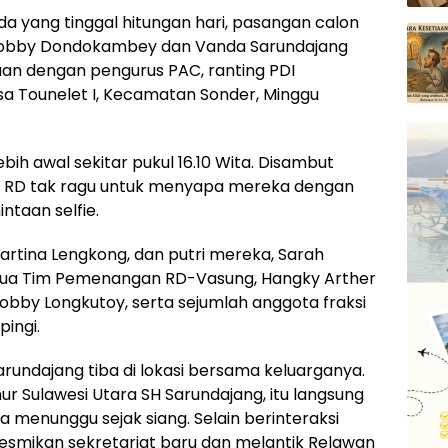
da yang tinggal hitungan hari, pasangan calon
, Robby Dondokambey dan Vanda Sarundajang
n dengan pengurus PAC, ranting PDI
sa Tounelet I, Kecamatan Sonder, Minggu
bih awal sekitar pukul 16.10 Wita. Disambut
, RD tak ragu untuk menyapa mereka dengan
taan selfie.
 Martina Lengkong, dan putri mereka, Sarah
tua Tim Pemenangan RD-Vasung, Hangky Arther
bby Longkutoy, serta sejumlah anggota fraksi
ingi.
rundajang tiba di lokasi bersama keluarganya.
r Sulawesi Utara SH Sarundajang, itu langsung
menunggu sejak siang. Selain berinteraksi
smikan sekretariat baru dan melantik Relawan