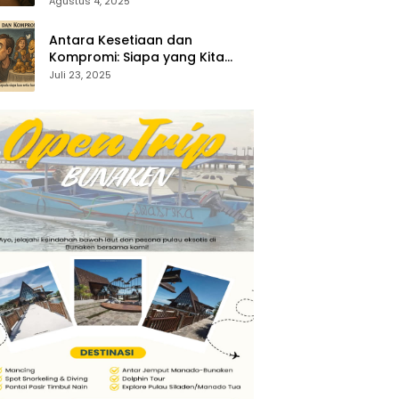
35:1-5)
Agustus 4, 2025
Antara Kesetiaan dan
Kompromi: Siapa yang Kita
Sembah? (Keluaran 34:14–15)
Juli 23, 2025