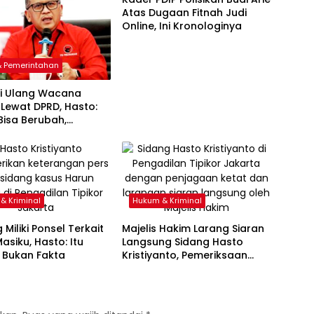
Atas Dugaan Fitnah Judi
Online, Ini Kronologinya
 & Pemerintahan
ji Ulang Wacana
 Lewat DPRD, Hasto:
Bisa Berubah,
si Tidak Boleh
& Kriminal
Hukum & Kriminal
 Miliki Ponsel Terkait
Majelis Hakim Larang Siaran
asiku, Hasto: Itu
Langsung Sidang Hasto
 Bukan Fakta
Kristiyanto, Pemeriksaan
Saksi Diwarnai Kegaduhan