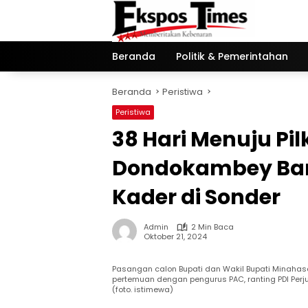
Langsung
ke
konten
Beranda
Politik & Pemerintahan
Beranda
Peristiwa
Peristiwa
38 Hari Menuju Pi
Dondokambey Ba
Kader di Sonder
Admin
2 Min Baca
Oktober 21, 2024
Pasangan calon Bupati dan Wakil Bupati Mina
pertemuan dengan pengurus PAC, ranting PDI Perj
(foto. istimewa)