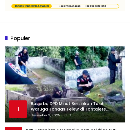
Populer
Baserbu DPD Minut Bersihkan Tujuh
1
Waruga Tonaas Telew di Tontalete,
Agenda Rutin Pelestarian Jejak Leluhur
Desember 9, 2025
3
Minahasa