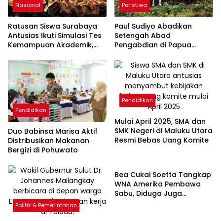
Nasional
Peristiwa
Ratusan Siswa Surabaya
Paul Sudiyo Abadikan
Antusias Ikuti Simulasi Tes
Setengah Abad
Kemampuan Akademik,
Pengabdian di Papua
Semangat Belajar
dalam Buku Kisah Kasih di
Membara
Tanah Papua
Pendidikan
Pendidikan
Mulai April 2025, SMA dan
SMK Negeri di Maluku Utara
Duo Babinsa Marisa Aktif
Resmi Bebas Uang Komite
Distribusikan Makanan
Bergizi di Pohuwato
Hukum & Kriminal
Bea Cukai Soetta Tangkap
WNA Amerika Pembawa
Sabu, Diduga Juga
Produksi Konten Pornografi
Politik & Pemerintahan