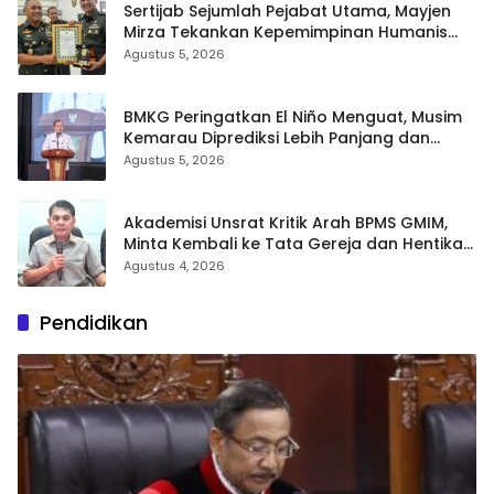
Sertijab Sejumlah Pejabat Utama, Mayjen
Mirza Tekankan Kepemimpinan Humanis
dan Profesional
Agustus 5, 2026
BMKG Peringatkan El Niño Menguat, Musim
Kemarau Diprediksi Lebih Panjang dan
Kering pada Agustus–September
Agustus 5, 2026
Akademisi Unsrat Kritik Arah BPMS GMIM,
Minta Kembali ke Tata Gereja dan Hentikan
Polarisasi
Agustus 4, 2026
Pendidikan