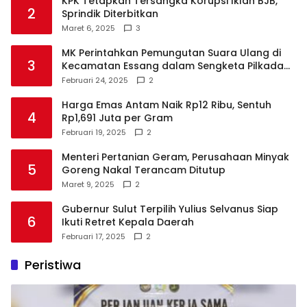
KPK Tetapkan Tersangka Korupsi Iklan BJB,
2
Sprindik Diterbitkan
Maret 6, 2025
3
MK Perintahkan Pemungutan Suara Ulang di
3
Kecamatan Essang dalam Sengketa Pilkada
Talaud
Februari 24, 2025
2
Harga Emas Antam Naik Rp12 Ribu, Sentuh
4
Rp1,691 Juta per Gram
Februari 19, 2025
2
Menteri Pertanian Geram, Perusahaan Minyak
5
Goreng Nakal Terancam Ditutup
Maret 9, 2025
2
Gubernur Sulut Terpilih Yulius Selvanus Siap
6
Ikuti Retret Kepala Daerah
Februari 17, 2025
2
Peristiwa