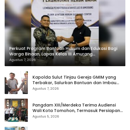
Perkuat Program Bantuan Hukum dan Edukasi Bagi
Warga Binaan, Lapas Kelas III Amurang
Tandatangani MoU Dengan LBH KASALANG CENTER
Agustus 7, 2026
Kapolda Sulut Tinjau Gereja GMIM yang
Terbakar, Salurkan Bantuan dan Imbau
Waspada Musim Kemarau
Agustus 7, 2026
Pangdam XIII/Merdeka Terima Audiensi
Wali Kota Tomohon, Termasuk Persiapan
TIFF
Agustus 5, 2026