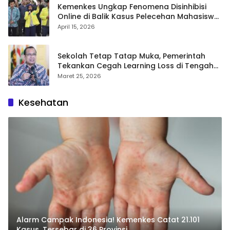
Kemenkes Ungkap Fenomena Disinhibisi
Online di Balik Kasus Pelecehan Mahasiswa
FH UI
April 15, 2026
Sekolah Tetap Tatap Muka, Pemerintah
Tekankan Cegah Learning Loss di Tengah
Krisis Global
Maret 25, 2026
Kesehatan
Alarm Campak Indonesia! Kemenkes Catat 21.101
Kasus, Tersebar di 36 Provinsi