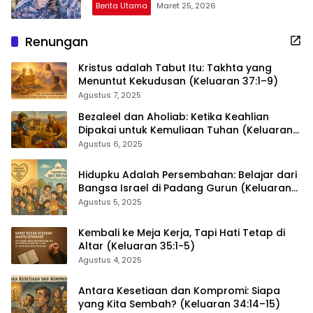
Berita Utama
Maret 25, 2026
Renungan
Kristus adalah Tabut Itu: Takhta yang
Menuntut Kekudusan (Keluaran 37:1–9)
Agustus 7, 2025
Bezaleel dan Aholiab: Ketika Keahlian
Dipakai untuk Kemuliaan Tuhan (Keluaran
36:1–7)
Agustus 6, 2025
Hidupku Adalah Persembahan: Belajar dari
Bangsa Israel di Padang Gurun (Keluaran
35:4–29)
Agustus 5, 2025
Kembali ke Meja Kerja, Tapi Hati Tetap di
Altar (Keluaran 35:1-5)
Agustus 4, 2025
Antara Kesetiaan dan Kompromi: Siapa
yang Kita Sembah? (Keluaran 34:14–15)