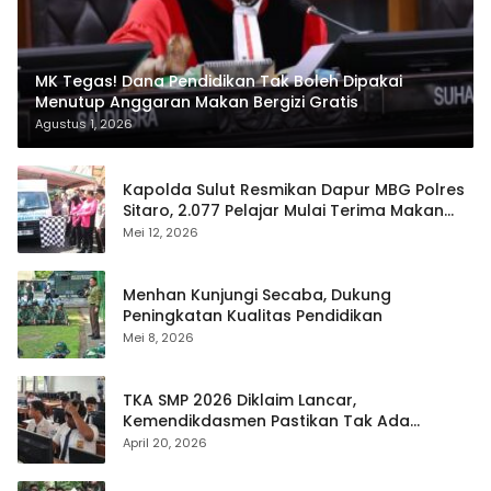
MK Tegas! Dana Pendidikan Tak Boleh Dipakai
Menutup Anggaran Makan Bergizi Gratis
Agustus 1, 2026
Kapolda Sulut Resmikan Dapur MBG Polres
Sitaro, 2.077 Pelajar Mulai Terima Makan
Gratis
Mei 12, 2026
Menhan Kunjungi Secaba, Dukung
Peningkatan Kualitas Pendidikan
Mei 8, 2026
TKA SMP 2026 Diklaim Lancar,
Kemendikdasmen Pastikan Tak Ada
Kebocoran Soal
April 20, 2026